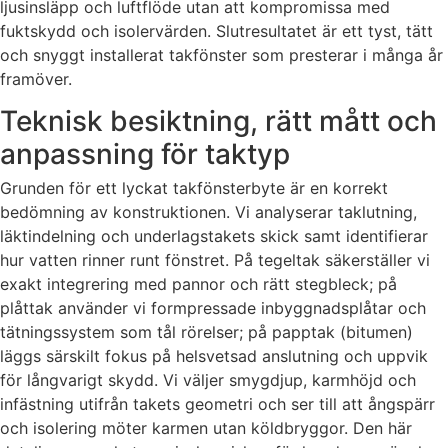
ljusinsläpp och luftflöde utan att kompromissa med
fuktskydd och isolervärden. Slutresultatet är ett tyst, tätt
och snyggt installerat takfönster som presterar i många år
framöver.
Teknisk besiktning, rätt mått och
anpassning för taktyp
Grunden för ett lyckat takfönsterbyte är en korrekt
bedömning av konstruktionen. Vi analyserar taklutning,
läktindelning och underlagstakets skick samt identifierar
hur vatten rinner runt fönstret. På tegeltak säkerställer vi
exakt integrering med pannor och rätt stegbleck; på
plåttak använder vi formpressade inbyggnadsplåtar och
tätningssystem som tål rörelser; på papptak (bitumen)
läggs särskilt fokus på helsvetsad anslutning och uppvik
för långvarigt skydd. Vi väljer smygdjup, karmhöjd och
infästning utifrån takets geometri och ser till att ångspärr
och isolering möter karmen utan köldbryggor. Den här