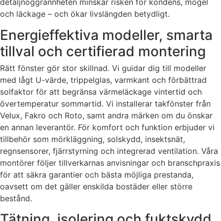
detaljnoggrannheten minskar risken för kondens, mögel
och läckage – och ökar livslängden betydligt.
Energieffektiva modeller, smarta
tillval och certifierad montering
Rätt fönster gör stor skillnad. Vi guidar dig till modeller
med lågt U-värde, trippelglas, varmkant och förbättrad
solfaktor för att begränsa värmeläckage vintertid och
övertemperatur sommartid. Vi installerar takfönster från
Velux, Fakro och Roto, samt andra märken om du önskar
en annan leverantör. För komfort och funktion erbjuder vi
tillbehör som mörkläggning, solskydd, insektsnät,
regnsensorer, fjärrstyrning och integrerad ventilation. Våra
montörer följer tillverkarnas anvisningar och branschpraxis
för att säkra garantier och bästa möjliga prestanda,
oavsett om det gäller enskilda bostäder eller större
bestånd.
Tätning, isolering och fuktskydd