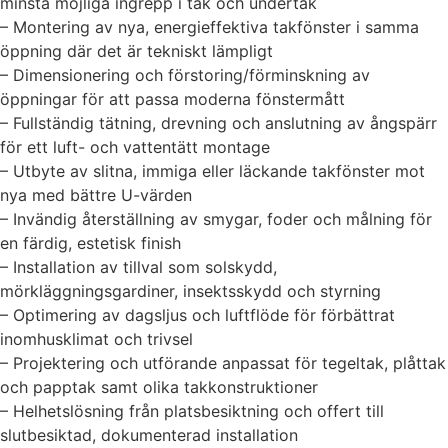
minsta möjliga ingrepp i tak och undertak
– Montering av nya, energieffektiva takfönster i samma
öppning där det är tekniskt lämpligt
– Dimensionering och förstoring/förminskning av
öppningar för att passa moderna fönstermått
– Fullständig tätning, drevning och anslutning av ångspärr
för ett luft- och vattentätt montage
– Utbyte av slitna, immiga eller läckande takfönster mot
nya med bättre U-värden
– Invändig återställning av smygar, foder och målning för
en färdig, estetisk finish
– Installation av tillval som solskydd,
mörkläggningsgardiner, insektsskydd och styrning
– Optimering av dagsljus och luftflöde för förbättrat
inomhusklimat och trivsel
– Projektering och utförande anpassat för tegeltak, plåttak
och papptak samt olika takkonstruktioner
– Helhetslösning från platsbesiktning och offert till
slutbesiktad, dokumenterad installation