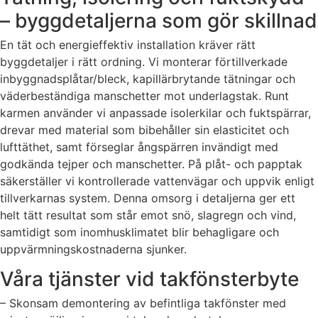
– byggdetaljerna som gör skillnad
En tät och energieffektiv installation kräver rätt
byggdetaljer i rätt ordning. Vi monterar förtillverkade
inbyggnadsplåtar/bleck, kapillärbrytande tätningar och
väderbeständiga manschetter mot underlagstak. Runt
karmen använder vi anpassade isolerkilar och fuktspärrar,
drevar med material som bibehåller sin elasticitet och
lufttäthet, samt förseglar ångspärren invändigt med
godkända tejper och manschetter. På plåt- och papptak
säkerställer vi kontrollerade vattenvägar och uppvik enligt
tillverkarnas system. Denna omsorg i detaljerna ger ett
helt tätt resultat som står emot snö, slagregn och vind,
samtidigt som inomhusklimatet blir behagligare och
uppvärmningskostnaderna sjunker.
Våra tjänster vid takfönsterbyte
– Skonsam demontering av befintliga takfönster med