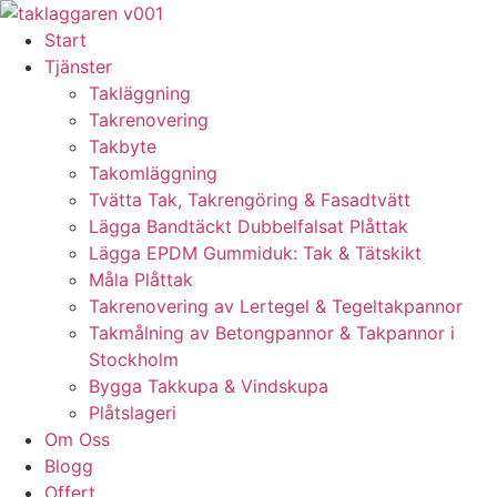
Skip
to
Start
content
Tjänster
Takläggning
Takrenovering
Takbyte
Takomläggning
Tvätta Tak, Takrengöring & Fasadtvätt
Lägga Bandtäckt Dubbelfalsat Plåttak
Lägga EPDM Gummiduk: Tak & Tätskikt
Måla Plåttak
Takrenovering av Lertegel & Tegeltakpannor
Takmålning av Betongpannor & Takpannor i
Stockholm
Bygga Takkupa & Vindskupa
Plåtslageri
Om Oss
Blogg
Offert