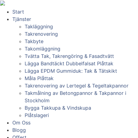
Skip
to
Start
content
Tjänster
Takläggning
Takrenovering
Takbyte
Takomläggning
Tvätta Tak, Takrengöring & Fasadtvätt
Lägga Bandtäckt Dubbelfalsat Plåttak
Lägga EPDM Gummiduk: Tak & Tätskikt
Måla Plåttak
Takrenovering av Lertegel & Tegeltakpannor
Takmålning av Betongpannor & Takpannor i
Stockholm
Bygga Takkupa & Vindskupa
Plåtslageri
Om Oss
Blogg
Offert