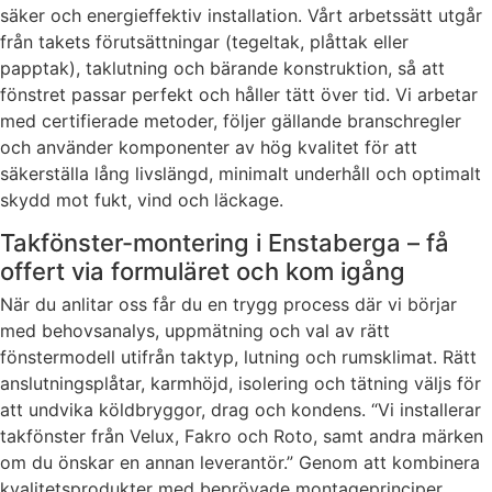
säker och energieffektiv installation. Vårt arbetssätt utgår
från takets förutsättningar (tegeltak, plåttak eller
papptak), taklutning och bärande konstruktion, så att
fönstret passar perfekt och håller tätt över tid. Vi arbetar
med certifierade metoder, följer gällande branschregler
och använder komponenter av hög kvalitet för att
säkerställa lång livslängd, minimalt underhåll och optimalt
skydd mot fukt, vind och läckage.
Takfönster-montering i Enstaberga – få
offert via formuläret och kom igång
När du anlitar oss får du en trygg process där vi börjar
med behovsanalys, uppmätning och val av rätt
fönstermodell utifrån taktyp, lutning och rumsklimat. Rätt
anslutningsplåtar, karmhöjd, isolering och tätning väljs för
att undvika köldbryggor, drag och kondens. “Vi installerar
takfönster från Velux, Fakro och Roto, samt andra märken
om du önskar en annan leverantör.” Genom att kombinera
kvalitetsprodukter med beprövade montageprinciper