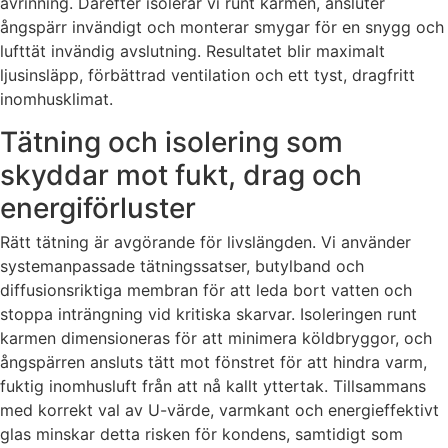
avrinning. Därefter isolerar vi runt karmen, ansluter
ångspärr invändigt och monterar smygar för en snygg och
lufttät invändig avslutning. Resultatet blir maximalt
ljusinsläpp, förbättrad ventilation och ett tyst, dragfritt
inomhusklimat.
Tätning och isolering som
skyddar mot fukt, drag och
energiförluster
Rätt tätning är avgörande för livslängden. Vi använder
systemanpassade tätningssatser, butylband och
diffusionsriktiga membran för att leda bort vatten och
stoppa inträngning vid kritiska skarvar. Isoleringen runt
karmen dimensioneras för att minimera köldbryggor, och
ångspärren ansluts tätt mot fönstret för att hindra varm,
fuktig inomhusluft från att nå kallt yttertak. Tillsammans
med korrekt val av U-värde, varmkant och energieffektivt
glas minskar detta risken för kondens, samtidigt som