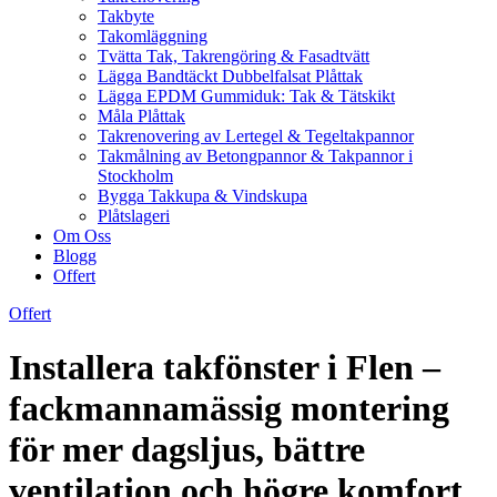
Takbyte
Takomläggning
Tvätta Tak, Takrengöring & Fasadtvätt
Lägga Bandtäckt Dubbelfalsat Plåttak
Lägga EPDM Gummiduk: Tak & Tätskikt
Måla Plåttak
Takrenovering av Lertegel & Tegeltakpannor
Takmålning av Betongpannor & Takpannor i
Stockholm
Bygga Takkupa & Vindskupa
Plåtslageri
Om Oss
Blogg
Offert
Offert
Installera takfönster i Flen –
fackmannamässig montering
för mer dagsljus, bättre
ventilation och högre komfort