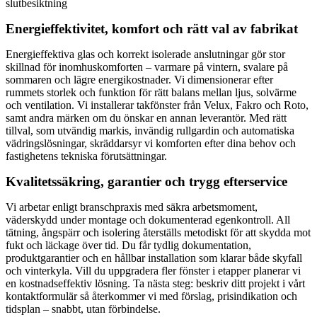
slutbesiktning
Energieffektivitet, komfort och rätt val av fabrikat
Energieffektiva glas och korrekt isolerade anslutningar gör stor
skillnad för inomhuskomforten – varmare på vintern, svalare på
sommaren och lägre energikostnader. Vi dimensionerar efter
rummets storlek och funktion för rätt balans mellan ljus, solvärme
och ventilation. Vi installerar takfönster från Velux, Fakro och Roto,
samt andra märken om du önskar en annan leverantör. Med rätt
tillval, som utvändig markis, invändig rullgardin och automatiska
vädringslösningar, skräddarsyr vi komforten efter dina behov och
fastighetens tekniska förutsättningar.
Kvalitetssäkring, garantier och trygg efterservice
Vi arbetar enligt branschpraxis med säkra arbetsmoment,
väderskydd under montage och dokumenterad egenkontroll. All
tätning, ångspärr och isolering återställs metodiskt för att skydda mot
fukt och läckage över tid. Du får tydlig dokumentation,
produktgarantier och en hållbar installation som klarar både skyfall
och vinterkyla. Vill du uppgradera fler fönster i etapper planerar vi
en kostnadseffektiv lösning. Ta nästa steg: beskriv ditt projekt i vårt
kontaktformulär så återkommer vi med förslag, prisindikation och
tidsplan – snabbt, utan förbindelse.