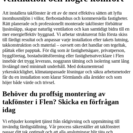
Att installera takfönster är ett av de mest effektiva sätten att lyfta
inomhusmiljön i villor, flerbostadshus och kommersiella fastigheter.
Rätt planerade och professionellt monterade takfönster förbättrar
ljusinsläpp, skapar naturlig ventilation och kan samtidigt bidra till en
mer energieffektiv byggnad. Vi arbetar strukturerat från första skiss
till färdigt resultat och anpassar varje installation efter takets lutning,
takkonstruktion och material – oavsett om det handlar om tegeltak,
plåttak eller papptak. För dig som är fastighetsägare, privatperson,
byggföretag, bostadsrättsförening eller fastighetsutvecklare i Flen
innebär det trygg leverans, noggrann tätning och isolering samt lång
livslängd med minimalt underhåll. Med dokumenterad
yrkesskicklighet, klimatanpassade lösningar och säkra arbetsmetoder
får du en installation som klarar Sörmlands alla årstider och som
höjer både värde och trivsel.
Behöver du proffsig montering av
takfönster i Flen? Skicka en förfrågan
idag
Vi erbjuder komplett tjänst från rådgivning och uppmätning till
invändig färdigställning. Vår process säkerställer att takfönstret
passar ditt tak optimalt och att alla anslutningar blir täta och