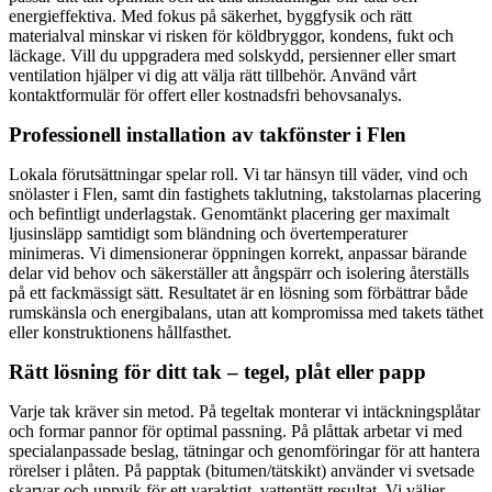
energieffektiva. Med fokus på säkerhet, byggfysik och rätt
materialval minskar vi risken för köldbryggor, kondens, fukt och
läckage. Vill du uppgradera med solskydd, persienner eller smart
ventilation hjälper vi dig att välja rätt tillbehör. Använd vårt
kontaktformulär för offert eller kostnadsfri behovsanalys.
Professionell installation av takfönster i Flen
Lokala förutsättningar spelar roll. Vi tar hänsyn till väder, vind och
snölaster i Flen, samt din fastighets taklutning, takstolarnas placering
och befintligt underlagstak. Genomtänkt placering ger maximalt
ljusinsläpp samtidigt som bländning och övertemperaturer
minimeras. Vi dimensionerar öppningen korrekt, anpassar bärande
delar vid behov och säkerställer att ångspärr och isolering återställs
på ett fackmässigt sätt. Resultatet är en lösning som förbättrar både
rumskänsla och energibalans, utan att kompromissa med takets täthet
eller konstruktionens hållfasthet.
Rätt lösning för ditt tak – tegel, plåt eller papp
Varje tak kräver sin metod. På tegeltak monterar vi intäckningsplåtar
och formar pannor för optimal passning. På plåttak arbetar vi med
specialanpassade beslag, tätningar och genomföringar för att hantera
rörelser i plåten. På papptak (bitumen/tätskikt) använder vi svetsade
skarvar och uppvik för ett varaktigt, vattentätt resultat. Vi väljer