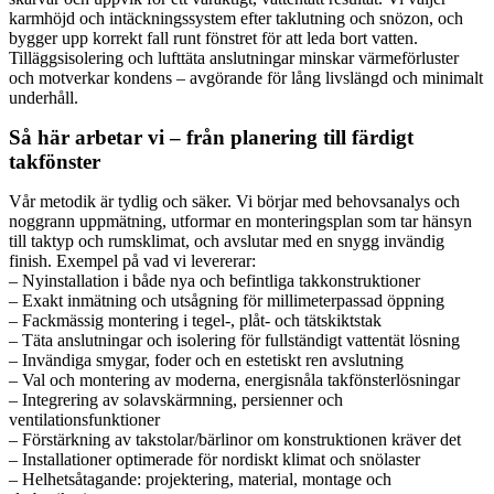
karmhöjd och intäckningssystem efter taklutning och snözon, och
bygger upp korrekt fall runt fönstret för att leda bort vatten.
Tilläggsisolering och lufttäta anslutningar minskar värmeförluster
och motverkar kondens – avgörande för lång livslängd och minimalt
underhåll.
Så här arbetar vi – från planering till färdigt
takfönster
Vår metodik är tydlig och säker. Vi börjar med behovsanalys och
noggrann uppmätning, utformar en monteringsplan som tar hänsyn
till taktyp och rumsklimat, och avslutar med en snygg invändig
finish. Exempel på vad vi levererar:
– Nyinstallation i både nya och befintliga takkonstruktioner
– Exakt inmätning och utsågning för millimeterpassad öppning
– Fackmässig montering i tegel-, plåt- och tätskiktstak
– Täta anslutningar och isolering för fullständigt vattentät lösning
– Invändiga smygar, foder och en estetiskt ren avslutning
– Val och montering av moderna, energisnåla takfönsterlösningar
– Integrering av solavskärmning, persienner och
ventilationsfunktioner
– Förstärkning av takstolar/bärlinor om konstruktionen kräver det
– Installationer optimerade för nordiskt klimat och snölaster
– Helhetsåtagande: projektering, material, montage och