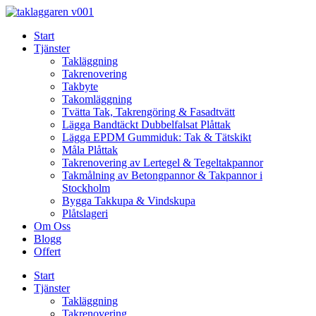
Skip
to
Start
content
Tjänster
Takläggning
Takrenovering
Takbyte
Takomläggning
Tvätta Tak, Takrengöring & Fasadtvätt
Lägga Bandtäckt Dubbelfalsat Plåttak
Lägga EPDM Gummiduk: Tak & Tätskikt
Måla Plåttak
Takrenovering av Lertegel & Tegeltakpannor
Takmålning av Betongpannor & Takpannor i
Stockholm
Bygga Takkupa & Vindskupa
Plåtslageri
Om Oss
Blogg
Offert
Start
Tjänster
Takläggning
Takrenovering