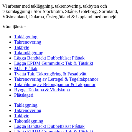
Vi arbetar med takläggning, takrenovering, takbyten och
takomläggning i Stor-Stockholm, Skåne, Göteborg, Sörmland,
Västmanland, Dalarna, Östergötland & Uppland med omnejd.
Våra tjänster
Takläggning
Takrenovering
Takbyte
Takomläggning
Lägga Bandtäckt Dubbelfalsat Plåttak
Lägga EPDM Gummiduk: Tak & Tätskikt
Måla Plåttak
Tvätta Tak, Takrengöring & Fasadtvätt
Takrenovering av Lertegel & Tegeltakpannor
Takmålning av Betongpannor & Takpannor
Bygga Takkupa & Vindskupa
Plåtslageri
Takläggning
Takrenovering
Takbyte
Takomläggning
Lägga Bandtäckt Dubbelfalsat Plåttak
Lägga EPDM Gummiduk: Tak & Tätskikt