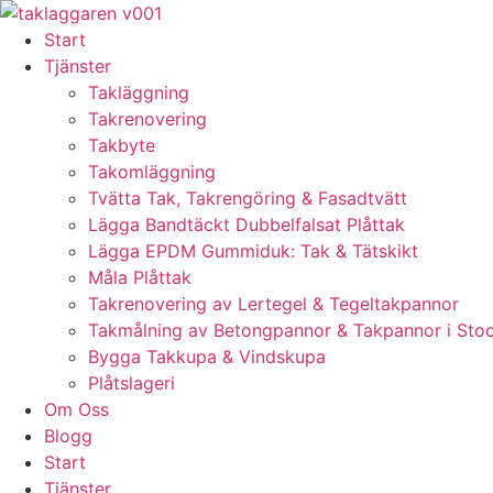
Skip
to
Start
content
Tjänster
Takläggning
Takrenovering
Takbyte
Takomläggning
Tvätta Tak, Takrengöring & Fasadtvätt
Lägga Bandtäckt Dubbelfalsat Plåttak
Lägga EPDM Gummiduk: Tak & Tätskikt
Måla Plåttak
Takrenovering av Lertegel & Tegeltakpannor
Takmålning av Betongpannor & Takpannor i Sto
Bygga Takkupa & Vindskupa
Plåtslageri
Om Oss
Blogg
Start
Tjänster