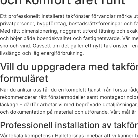
Ett professionellt installerat takfönster förvandlar mörka ut
privatpersoner, byggföretag, bostadsrättsföreningar och fa
Med rätt dimensionering, noggrant utförd tätning och exakt
och höjer både boendekvalitet och fastighetsvärde. Vår m
snö och vind. Oavsett om det gäller ett nytt takfönster i en
livslängd och låg energiförbrukning.
Vill du uppgradera med takfön
formuläret
När du anlitar oss får du en komplett tjänst från första rådg
rekommenderar rätt fönstermodeller samt montageprincipe
läckage – därför arbetar vi med beprövade detaljlösningar,
och dokumentation på material och utförande. Vårt mål är a
Professionell installation av takfö
Vår lokala kompetens i Hälleforsnäs innebär att vi känner ti