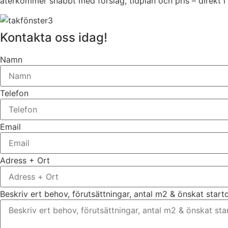
återkommer snabbt med förslag, tidplan och pris – direkt i
Kontakta oss idag!
Namn
Telefon
Email
Adress + Ort
Beskriv ert behov, förutsättningar, antal m2 & önskat star