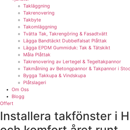
Takläggning
Takrenovering
Takbyte
Takomläggning
Tvätta Tak, Takrengöring & Fasadtvätt
Lägga Bandtäckt Dubbelfalsat Plåttak
Lägga EPDM Gummiduk: Tak & Tätskikt
Måla Plåttak
Takrenovering av Lertegel & Tegeltakpannor
Takmålning av Betongpannor & Takpannor i Sto
Bygga Takkupa & Vindskupa
Plåtslageri
Om Oss
Blogg
Offert
Installera takfönster i 
och komfort året runt