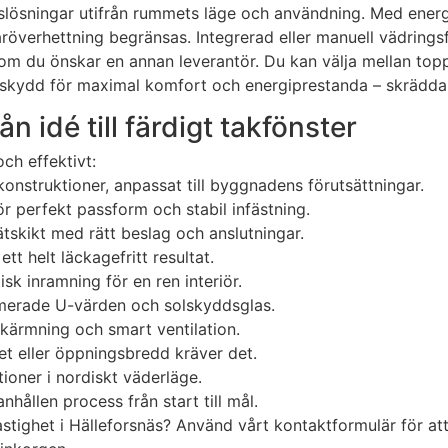
nslösningar utifrån rummets läge och användning. Med energ
erhettning begränsas. Integrerad eller manuell vädringsfunk
om du önskar en annan leverantör. Du kan välja mellan top
kydd för maximal komfort och energiprestanda – skräddarsyt
n idé till färdigt takfönster
ch effektivt:
konstruktioner, anpassat till byggnadens förutsättningar.
r perfekt passform och stabil infästning.
ätskikt med rätt beslag och anslutningar.
tt helt läckagefritt resultat.
k inramning för en ren interiör.
imerade U-värden och solskyddsglas.
skärmning och smart ventilation.
et eller öppningsbredd kräver det.
ioner i nordiskt väderläge.
nhållen process från start till mål.
fastighet i Hälleforsnäs? Använd vårt kontaktformulär för att