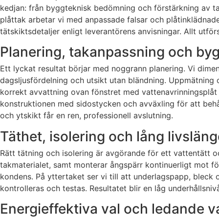
kedjan: från byggteknisk bedömning och förstärkning av tak
plåttak arbetar vi med anpassade falsar och plåtinklädnad
tätskiktsdetaljer enligt leverantörens anvisningar. Allt utf
Planering, takanpassning och byg
Ett lyckat resultat börjar med noggrann planering. Vi dimen
dagsljusfördelning och utsikt utan bländning. Uppmätning o
korrekt avvattning ovan fönstret med vattenavrinningsplåt 
konstruktionen med sidostycken och avväxling för att beh
och ytskikt får en ren, professionell avslutning.
Täthet, isolering och lång livsläng
Rätt tätning och isolering är avgörande för ett vattentät
takmaterialet, samt monterar ångspärr kontinuerligt mot fö
kondens. På yttertaket ser vi till att underlagspapp, bleck
kontrolleras och testas. Resultatet blir en låg underhållsnivå
Energieffektiva val och ledande 