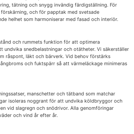
ing, tätning och snygg invändig färdigställning. För
h förskärning, och för papptak med svetsade
alande helhet som harmoniserar med fasad och interiör.
vstånd och rummets funktion för att optimera
 undvika snedbelastningar och otätheter. Vi säkerställer
om råspont, läkt och bärverk. Vid behov förstärks
g, ångbroms och fuktspärr så att värmeläckage minimeras
utningssatser, manschetter och tätband som matchar
gar isoleras noggrant för att undvika köldbryggor och
även vid slagregn och snödrivor. Alla genomföringar
väder och vind år efter år.