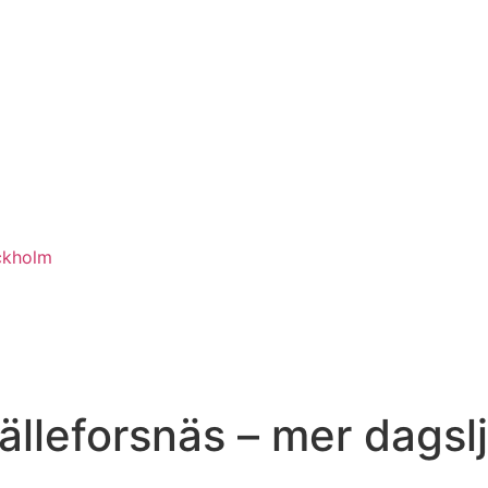
ckholm
Hälleforsnäs – mer dagslj