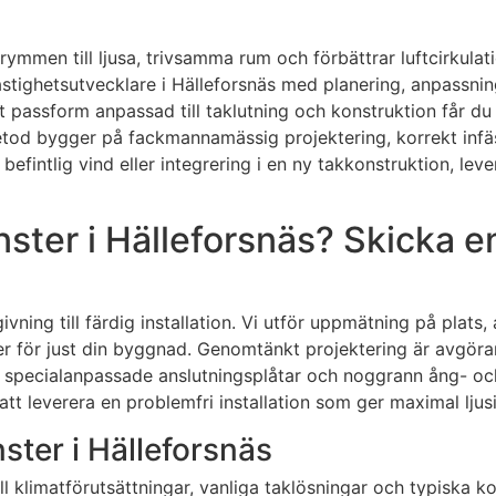
rymmen till ljusa, trivsamma rum och förbättrar luftcirkulati
stighetsutvecklare i Hälleforsnäs med planering, anpassning
 passform anpassad till taklutning och konstruktion får du 
etod bygger på fackmannamässig projektering, korrekt infä
 befintlig vind eller integrering i en ny takkonstruktion, le
ster i Hälleforsnäs? Skicka en
ivning till färdig installation. Vi utför uppmätning på plats,
r för just din byggnad. Genomtänkt projektering är avgör
 specialanpassade anslutningsplåtar och noggrann ång- och f
tt leverera en problemfri installation som ger maximal ljus
nster i Hälleforsnäs
ll klimatförutsättningar, vanliga taklösningar och typiska ko