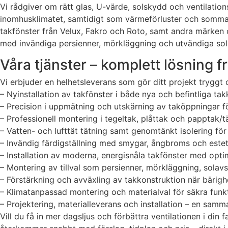
Vi rådgiver om rätt glas, U-värde, solskydd och ventilatio
inomhusklimatet, samtidigt som värmeförluster och sommaröv
takfönster från Velux, Fakro och Roto, samt andra märken 
med invändiga persienner, mörkläggning och utvändiga sols
Våra tjänster – komplett lösning frå
Vi erbjuder en helhetsleverans som gör ditt projekt tryggt o
– Nyinstallation av takfönster i både nya och befintliga tak
– Precision i uppmätning och utskärning av taköppningar fö
– Professionell montering i tegeltak, plåttak och papptak/t
– Vatten- och lufttät tätning samt genomtänkt isolering för e
– Invändig färdigställning med smygar, ångbroms och estetis
– Installation av moderna, energisnåla takfönster med opt
– Montering av tillval som persienner, mörkläggning, solav
– Förstärkning och avväxling av takkonstruktion när bärigh
– Klimatanpassad montering och materialval för säkra funkt
– Projektering, materialleverans och installation – en samma
Vill du få in mer dagsljus och förbättra ventilationen i din 