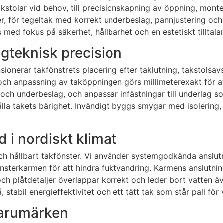
stolar vid behov, till precisionskapning av öppning, monter
er, för tegeltak med korrekt underbeslag, pannjustering oc
örs med fokus på säkerhet, hållbarhet och en estetiskt tillt
gteknisk precision
sionerar takfönstrets placering efter taklutning, takstolsa
ch anpassning av taköppningen görs millimeterexakt för att
och underbeslag, och anpassar infästningar till underlag s
ålla takets bärighet. Invändigt byggs smygar med isolerin
d i nordiskt klimat
t och hållbart takfönster. Vi använder systemgodkända ansl
nsterkarmen för att hindra fuktvandring. Karmens anslutnin
 och plåtdetaljer överlappar korrekt och leder bort vatten 
, stabil energieffektivitet och ett tätt tak som står pall för 
varumärken