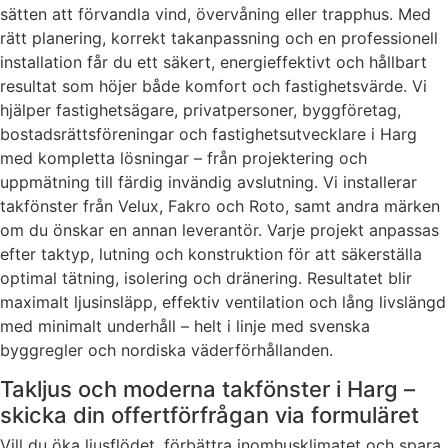
sätten att förvandla vind, övervåning eller trapphus. Med
rätt planering, korrekt takanpassning och en professionell
installation får du ett säkert, energieffektivt och hållbart
resultat som höjer både komfort och fastighetsvärde. Vi
hjälper fastighetsägare, privatpersoner, byggföretag,
bostadsrättsföreningar och fastighetsutvecklare i Harg
med kompletta lösningar – från projektering och
uppmätning till färdig invändig avslutning. Vi installerar
takfönster från Velux, Fakro och Roto, samt andra märken
om du önskar en annan leverantör. Varje projekt anpassas
efter taktyp, lutning och konstruktion för att säkerställa
optimal tätning, isolering och dränering. Resultatet blir
maximalt ljusinsläpp, effektiv ventilation och lång livslängd
med minimalt underhåll – helt i linje med svenska
byggregler och nordiska väderförhållanden.
Takljus och moderna takfönster i Harg –
skicka din offertförfrågan via formuläret
Vill du öka ljusflödet, förbättra inomhusklimatet och spara