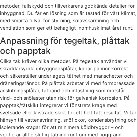
metoder, fallskydd och tillverkarens godkända detaljer för
inbyggnad. Du får en lösning som är testad för vårt klimat,
med smarta tillval för styrning, solavskärmning och
ventilation som ger ett behagligt inomhusklimat året runt.
Anpassning för tegeltak, plåttak
och papptak
Olika tak kräver olika metoder. På tegeltak använder vi
skräddarsydda inbyggnadsplåtar, kapar pannor korrekt
och säkerställer underlagets täthet med manschetter och
dräneringsrännor. På plåttak arbetar vi med formpressade
anslutningsplåtar, tätband och infästning som motstår
vind- och snölaster utan risk för galvanisk korrosion. På
papptak/tätskikt integrerar vi fönstrets krage med
svetsade eller klistrade skikt för ett helt tätt resultat. Vi tar
hänsyn till vattenavrinning, snöfickor, kondensbrytning och
isolerande kragar för att minimera köldbryggor – och
verifierar alltid slutlig tätning runt om med noggrann