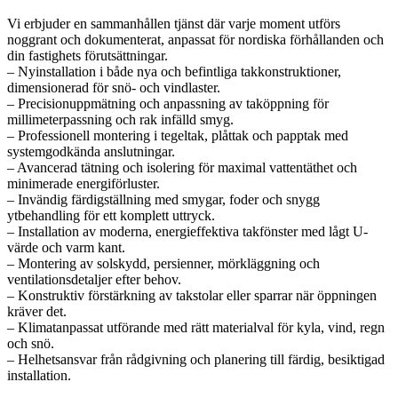
Vi erbjuder en sammanhållen tjänst där varje moment utförs
noggrant och dokumenterat, anpassat för nordiska förhållanden och
din fastighets förutsättningar.
– Nyinstallation i både nya och befintliga takkonstruktioner,
dimensionerad för snö- och vindlaster.
– Precisionuppmätning och anpassning av taköppning för
millimeterpassning och rak infälld smyg.
– Professionell montering i tegeltak, plåttak och papptak med
systemgodkända anslutningar.
– Avancerad tätning och isolering för maximal vattentäthet och
minimerade energiförluster.
– Invändig färdigställning med smygar, foder och snygg
ytbehandling för ett komplett uttryck.
– Installation av moderna, energieffektiva takfönster med lågt U-
värde och varm kant.
– Montering av solskydd, persienner, mörkläggning och
ventilationsdetaljer efter behov.
– Konstruktiv förstärkning av takstolar eller sparrar när öppningen
kräver det.
– Klimatanpassat utförande med rätt materialval för kyla, vind, regn
och snö.
– Helhetsansvar från rådgivning och planering till färdig, besiktigad
installation.