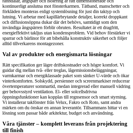
ränndalar, ångspärr och isolering är rätt dimensionerade och
kontinuerligt anslutna mot fönsterkarmen. Tätband, manschetter och
förkläden monteras enligt systemlösning för just din taktyp och
lutning. Vi arbetar med kapillärbrytande detaljer, korrekt droppkant
och diffusionsöppna dukar där det behövs, samtidigt som den
invändiga ångspärren förblir obruten. Resultatet är ett dragfritt,
energieffektivt takljus utan kondensproblem. Vid behov förstärker vi
sparrar och bärlinor för att bibehålla konstruktiv säkerhet och följer
alltid tillverkarens montagezoner.
Val av produkter och energismarta lösningar
Rätt specifikation ger lägre driftskostnader och högre komfort. Vi
guidar dig mellan två- eller treglas, lågemissionsbeläggningar,
varmkarmar och energiklassade paket som sänker U-värde och ökar
vinterkomforten. Solskydd, persienner och screenmarkiser reducerar
övertemperaturer sommartid, medan integrerad eller manuell vädring
ger behovsstyrd ventilation. El- eller solcellsdrivna
öppningsfunktioner kan kopplas till regnsensor och smart styrning.
Vi installerar takfönster från Velux, Fakro och Roto, samt andra
märken om du önskar en annan leverantör. Tillsammans hittar vi en
lösning som passar både arkitektur, budget och användning.
Våra tjänster – komplett leverans från projektering
till finish