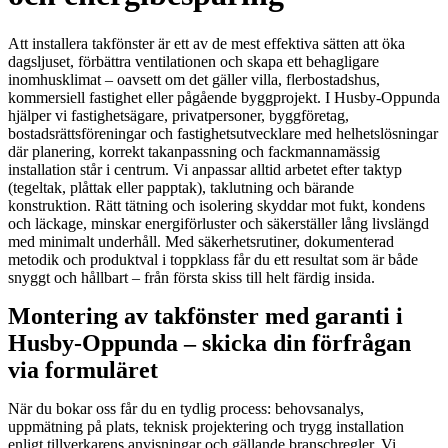
Att installera takfönster är ett av de mest effektiva sätten att öka
dagsljuset, förbättra ventilationen och skapa ett behagligare
inomhusklimat – oavsett om det gäller villa, flerbostadshus,
kommersiell fastighet eller pågående byggprojekt. I Husby-Oppunda
hjälper vi fastighetsägare, privatpersoner, byggföretag,
bostadsrättsföreningar och fastighetsutvecklare med helhetslösningar
där planering, korrekt takanpassning och fackmannamässig
installation står i centrum. Vi anpassar alltid arbetet efter taktyp
(tegeltak, plåttak eller papptak), taklutning och bärande
konstruktion. Rätt tätning och isolering skyddar mot fukt, kondens
och läckage, minskar energiförluster och säkerställer lång livslängd
med minimalt underhåll. Med säkerhetsrutiner, dokumenterad
metodik och produktval i toppklass får du ett resultat som är både
snyggt och hållbart – från första skiss till helt färdig insida.
Montering av takfönster med garanti i
Husby-Oppunda – skicka din förfrågan
via formuläret
När du bokar oss får du en tydlig process: behovsanalys,
uppmätning på plats, teknisk projektering och trygg installation
enligt tillverkarens anvisningar och gällande branschregler. Vi