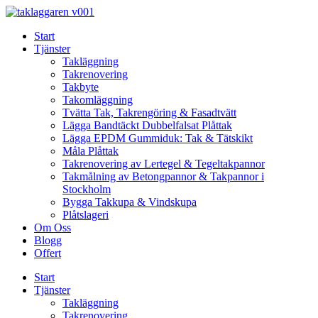
Skip
to
Start
content
Tjänster
Takläggning
Takrenovering
Takbyte
Takomläggning
Tvätta Tak, Takrengöring & Fasadtvätt
Lägga Bandtäckt Dubbelfalsat Plåttak
Lägga EPDM Gummiduk: Tak & Tätskikt
Måla Plåttak
Takrenovering av Lertegel & Tegeltakpannor
Takmålning av Betongpannor & Takpannor i
Stockholm
Bygga Takkupa & Vindskupa
Plåtslageri
Om Oss
Blogg
Offert
Start
Tjänster
Takläggning
Takrenovering