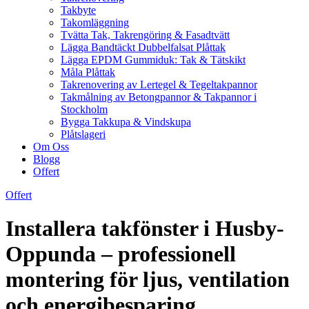
Takbyte
Takomläggning
Tvätta Tak, Takrengöring & Fasadtvätt
Lägga Bandtäckt Dubbelfalsat Plåttak
Lägga EPDM Gummiduk: Tak & Tätskikt
Måla Plåttak
Takrenovering av Lertegel & Tegeltakpannor
Takmålning av Betongpannor & Takpannor i
Stockholm
Bygga Takkupa & Vindskupa
Plåtslageri
Om Oss
Blogg
Offert
Offert
Installera takfönster i Husby-
Oppunda – professionell
montering för ljus, ventilation
och energibesparing