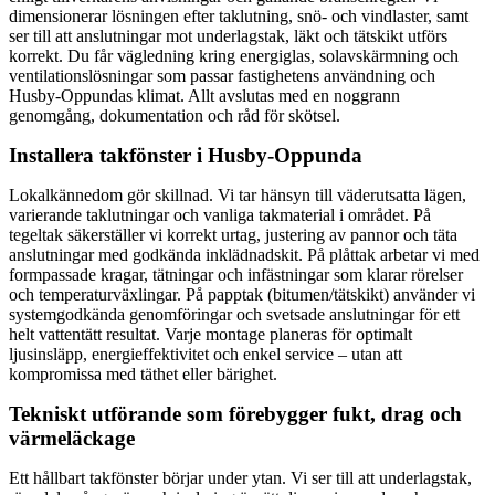
dimensionerar lösningen efter taklutning, snö- och vindlaster, samt
ser till att anslutningar mot underlagstak, läkt och tätskikt utförs
korrekt. Du får vägledning kring energiglas, solavskärmning och
ventilationslösningar som passar fastighetens användning och
Husby-Oppundas klimat. Allt avslutas med en noggrann
genomgång, dokumentation och råd för skötsel.
Installera takfönster i Husby-Oppunda
Lokalkännedom gör skillnad. Vi tar hänsyn till väderutsatta lägen,
varierande taklutningar och vanliga takmaterial i området. På
tegeltak säkerställer vi korrekt urtag, justering av pannor och täta
anslutningar med godkända inklädnadskit. På plåttak arbetar vi med
formpassade kragar, tätningar och infästningar som klarar rörelser
och temperaturväxlingar. På papptak (bitumen/tätskikt) använder vi
systemgodkända genomföringar och svetsade anslutningar för ett
helt vattentätt resultat. Varje montage planeras för optimalt
ljusinsläpp, energieffektivitet och enkel service – utan att
kompromissa med täthet eller bärighet.
Tekniskt utförande som förebygger fukt, drag och
värmeläckage
Ett hållbart takfönster börjar under ytan. Vi ser till att underlagstak,