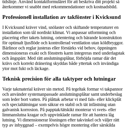
tidslinje. Använd kontaktformuläret för att beskriva ditt projekt så
återkommer vi snabbt med rekommendationer och kostnadsbild.
Professionell installation av takfönster i Kvicksund
I Kvicksund kräver vind, snölaster och skiftande temperaturer en
installation som tål nordiskt klimat. Vi anpassar utformning och
placering efter takets lutning, orientering och bärande konstruktion
för optimalt ljusflöde och kontrollerad ventilation utan köldbryggor.
Bärlinor och reglar justeras eller förstärks vid behov, öppningen
dimensioneras exakt och fönstrets karm integreras med underlagstak
och ångspärr. Med rätt anslutningsplåtar, förhöjda ramar där det
krävs och korrekt dränering skyddas både yttertak och invändiga
ytor mot fukt och läckage.
Teknisk precision för alla taktyper och lutningar
Varje takmaterial kräver sin metod. På tegeltak formar vi takpannor
och använder systemanpassade anslutningsplåtar samt underbeslag
som leder bort vatten. På plåttak arbetar vi med fals- eller klickplåt
och specialtätningar som säkrar en stabil och tät infästning utan
galvanisk korrosion. På papptak/tätskikt monterar vi svets- eller
limmanslutna kragar och uppvinklade ramar för att hantera låg
lutning. Vi dimensionerar lösningen efter takvinkel och väljer rätt
typ av inbyggnad – exempelvis högre montering eller särskilda