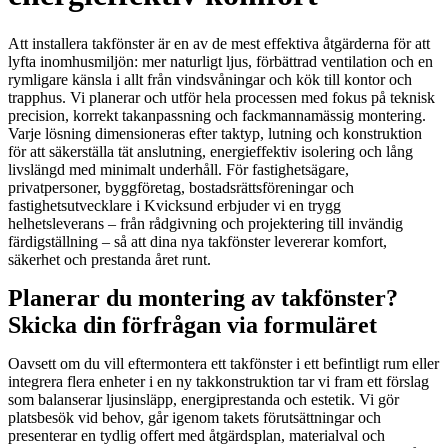
Att installera takfönster är en av de mest effektiva åtgärderna för att
lyfta inomhusmiljön: mer naturligt ljus, förbättrad ventilation och en
rymligare känsla i allt från vindsvåningar och kök till kontor och
trapphus. Vi planerar och utför hela processen med fokus på teknisk
precision, korrekt takanpassning och fackmannamässig montering.
Varje lösning dimensioneras efter taktyp, lutning och konstruktion
för att säkerställa tät anslutning, energieffektiv isolering och lång
livslängd med minimalt underhåll. För fastighetsägare,
privatpersoner, byggföretag, bostadsrättsföreningar och
fastighetsutvecklare i Kvicksund erbjuder vi en trygg
helhetsleverans – från rådgivning och projektering till invändig
färdigställning – så att dina nya takfönster levererar komfort,
säkerhet och prestanda året runt.
Planerar du montering av takfönster?
Skicka din förfrågan via formuläret
Oavsett om du vill eftermontera ett takfönster i ett befintligt rum eller
integrera flera enheter i en ny takkonstruktion tar vi fram ett förslag
som balanserar ljusinsläpp, energiprestanda och estetik. Vi gör
platsbesök vid behov, går igenom takets förutsättningar och
presenterar en tydlig offert med åtgärdsplan, materialval och