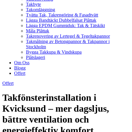
Takbyte
Takomläggning
Tvätta Tak, Takrengöring & Fasadtvätt
Lägga Bandtäckt Dubbelfalsat Plåttak
Lägga EPDM Gummiduk: Tak & Tätskikt
Måla Plåttak
Takrenovering av Lertegel & Tegeltakpannor
Takmålning av Betongpannor & Takpannor i
Stockholm
Bygga Takkupa & Vindskupa
Plåtslageri
Om Oss
Blogg
Offert
Offert
Takfönsterinstallation i
Kvicksund – mer dagsljus,
bättre ventilation och
energieffektiv komfort