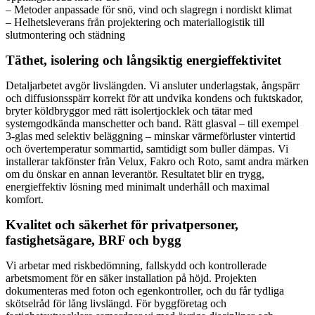
– Metoder anpassade för snö, vind och slagregn i nordiskt klimat
– Helhetsleverans från projektering och materiallogistik till
slutmontering och städning
Täthet, isolering och långsiktig energieffektivitet
Detaljarbetet avgör livslängden. Vi ansluter underlagstak, ångspärr
och diffusionsspärr korrekt för att undvika kondens och fuktskador,
bryter köldbryggor med rätt isolertjocklek och tätar med
systemgodkända manschetter och band. Rätt glasval – till exempel
3-glas med selektiv beläggning – minskar värmeförluster vintertid
och övertemperatur sommartid, samtidigt som buller dämpas. Vi
installerar takfönster från Velux, Fakro och Roto, samt andra märken
om du önskar en annan leverantör. Resultatet blir en trygg,
energieffektiv lösning med minimalt underhåll och maximal
komfort.
Kvalitet och säkerhet för privatpersoner,
fastighetsägare, BRF och bygg
Vi arbetar med riskbedömning, fallskydd och kontrollerade
arbetsmoment för en säker installation på höjd. Projekten
dokumenteras med foton och egenkontroller, och du får tydliga
skötselråd för lång livslängd. För byggföretag och