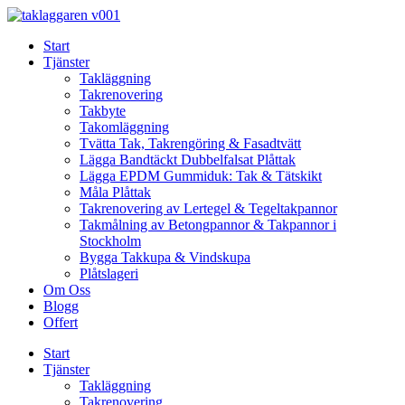
Skip
to
Start
content
Tjänster
Takläggning
Takrenovering
Takbyte
Takomläggning
Tvätta Tak, Takrengöring & Fasadtvätt
Lägga Bandtäckt Dubbelfalsat Plåttak
Lägga EPDM Gummiduk: Tak & Tätskikt
Måla Plåttak
Takrenovering av Lertegel & Tegeltakpannor
Takmålning av Betongpannor & Takpannor i
Stockholm
Bygga Takkupa & Vindskupa
Plåtslageri
Om Oss
Blogg
Offert
Start
Tjänster
Takläggning
Takrenovering