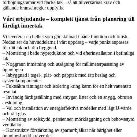
förhöjningsramar vid flacka tak – så att tillverkarnas krav och
gällande branschregler uppfylls.
Vårt erbjudande – komplett tjänst från planering till
färdigt innertak
Vi levererar en helhet som gör skillnad i både funktion och finish.
Nedan ser du huvuddelarna i vårt uppdrag – varje punkt anpassas
för ditt tak och din byggnad.
– Montering i både nyproduktion och vid efterinstallation i befintliga
tak
– Noggrann inmätning och utsågning för millimeterpassning av
öppningen
– Inbyggnad i tegel-, plåt- och papptak med rätt beslag och
systemkomponenter
– Fuktsäkra tätningar och isolering kring karm för ett helt vattentätt
resultat
– Invändig färdigställning med smygar, lister och en snygg, obruten
avslutning
– Val och installation av energieffektiva modeller med lågt U‑värde
och rätt glas
– Montering av solskydd, persienner, mörkläggning och behovsstyrd
ventilation
– Konstruktiv förstärkning av sparrar/bjälkar när bärighet eller
öppningsbredd kräver det