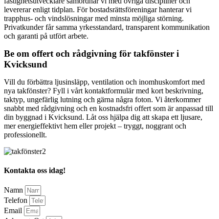
fastighetsutvecklare samordnar vi med övriga discipliner och
levererar enligt tidplan. För bostadsrättsföreningar hanterar vi
trapphus- och vindslösningar med minsta möjliga störning.
Privatkunder får samma yrkesstandard, transparent kommunikation
och garanti på utfört arbete.
Be om offert och rådgivning för takfönster i
Kvicksund
Vill du förbättra ljusinsläpp, ventilation och inomhuskomfort med
nya takfönster? Fyll i vårt kontaktformulär med kort beskrivning,
taktyp, ungefärlig lutning och gärna några foton. Vi återkommer
snabbt med rådgivning och en kostnadsfri offert som är anpassad till
din byggnad i Kvicksund. Låt oss hjälpa dig att skapa ett ljusare,
mer energieffektivt hem eller projekt – tryggt, noggrant och
professionellt.
Kontakta oss idag!
Namn
Telefon
Email