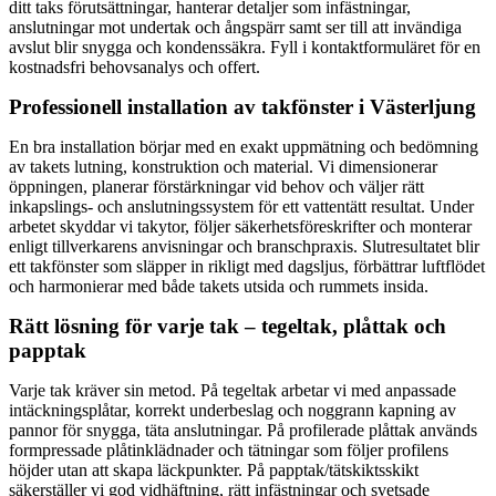
ditt taks förutsättningar, hanterar detaljer som infästningar,
anslutningar mot undertak och ångspärr samt ser till att invändiga
avslut blir snygga och kondenssäkra. Fyll i kontaktformuläret för en
kostnadsfri behovsanalys och offert.
Professionell installation av takfönster i Västerljung
En bra installation börjar med en exakt uppmätning och bedömning
av takets lutning, konstruktion och material. Vi dimensionerar
öppningen, planerar förstärkningar vid behov och väljer rätt
inkapslings- och anslutningssystem för ett vattentätt resultat. Under
arbetet skyddar vi takytor, följer säkerhetsföreskrifter och monterar
enligt tillverkarens anvisningar och branschpraxis. Slutresultatet blir
ett takfönster som släpper in rikligt med dagsljus, förbättrar luftflödet
och harmonierar med både takets utsida och rummets insida.
Rätt lösning för varje tak – tegeltak, plåttak och
papptak
Varje tak kräver sin metod. På tegeltak arbetar vi med anpassade
intäckningsplåtar, korrekt underbeslag och noggrann kapning av
pannor för snygga, täta anslutningar. På profilerade plåttak används
formpressade plåtinklädnader och tätningar som följer profilens
höjder utan att skapa läckpunkter. På papptak/tätskiktsskikt
säkerställer vi god vidhäftning, rätt infästningar och svetsade