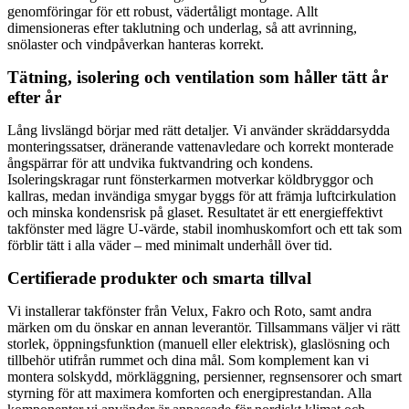
genomföringar för ett robust, vädertåligt montage. Allt
dimensioneras efter taklutning och underlag, så att avrinning,
snölaster och vindpåverkan hanteras korrekt.
Tätning, isolering och ventilation som håller tätt år
efter år
Lång livslängd börjar med rätt detaljer. Vi använder skräddarsydda
monteringssatser, dränerande vattenavledare och korrekt monterade
ångspärrar för att undvika fuktvandring och kondens.
Isoleringskragar runt fönsterkarmen motverkar köldbryggor och
kallras, medan invändiga smygar byggs för att främja luftcirkulation
och minska kondensrisk på glaset. Resultatet är ett energieffektivt
takfönster med lägre U-värde, stabil inomhuskomfort och ett tak som
förblir tätt i alla väder – med minimalt underhåll över tid.
Certifierade produkter och smarta tillval
Vi installerar takfönster från Velux, Fakro och Roto, samt andra
märken om du önskar en annan leverantör. Tillsammans väljer vi rätt
storlek, öppningsfunktion (manuell eller elektrisk), glaslösning och
tillbehör utifrån rummet och dina mål. Som komplement kan vi
montera solskydd, mörkläggning, persienner, regnsensorer och smart
styrning för att maximera komforten och energiprestandan. Alla