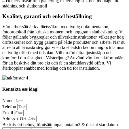
– Helhetsansvar från planering, materiallogistik och montage till
städning och slutkontroll
Kvalitet, garanti och enkel beställning
Vårt arbetssätt är kvalitetssäkrat med tydlig dokumentation,
fotoprotokoll från kritiska moment och noggrann slutbesiktning. Vi
följer gällande byggregler och tillverkarinstruktioner, vilket ger hög
driftsäkerhet och trygg garanti på både produkter och arbete. När du
är redo att ta nästa steg gör vi en kostnadsfri bedömning och lämnar
en tydlig offert med tidsplan. Vill du förbättra ljusinsläpp och
komfort i din fastighet i Västerljung? Använd vårt kontaktformulär
för att beskriva ditt projekt och få en skräddarsydd offert. Vi
återkopplar snabbt med förslag och tid för installation.
Kontakta oss idag!
Namn
Telefon
Email
Adress + Ort
Beskriv ert behov, förutsättningar, antal m2 & önskat startdatum