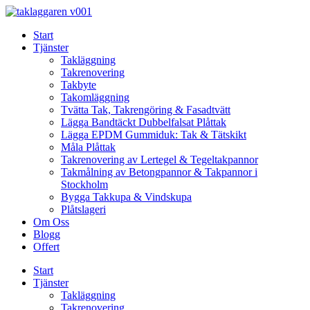
Skip
to
Start
content
Tjänster
Takläggning
Takrenovering
Takbyte
Takomläggning
Tvätta Tak, Takrengöring & Fasadtvätt
Lägga Bandtäckt Dubbelfalsat Plåttak
Lägga EPDM Gummiduk: Tak & Tätskikt
Måla Plåttak
Takrenovering av Lertegel & Tegeltakpannor
Takmålning av Betongpannor & Takpannor i
Stockholm
Bygga Takkupa & Vindskupa
Plåtslageri
Om Oss
Blogg
Offert
Start
Tjänster
Takläggning
Takrenovering