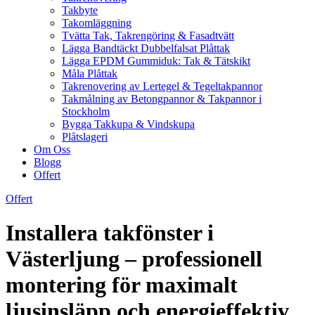
Takbyte
Takomläggning
Tvätta Tak, Takrengöring & Fasadtvätt
Lägga Bandtäckt Dubbelfalsat Plåttak
Lägga EPDM Gummiduk: Tak & Tätskikt
Måla Plåttak
Takrenovering av Lertegel & Tegeltakpannor
Takmålning av Betongpannor & Takpannor i
Stockholm
Bygga Takkupa & Vindskupa
Plåtslageri
Om Oss
Blogg
Offert
Offert
Installera takfönster i
Västerljung – professionell
montering för maximalt
ljusinsläpp och energieffektiv