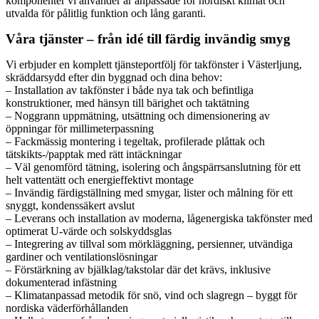
komponenter vi använder är anpassade för nordiskt klimat och
utvalda för pålitlig funktion och lång garanti.
Våra tjänster – från idé till färdig invändig smyg
Vi erbjuder en komplett tjänsteportfölj för takfönster i Västerljung,
skräddarsydd efter din byggnad och dina behov:
– Installation av takfönster i både nya tak och befintliga
konstruktioner, med hänsyn till bärighet och taktätning
– Noggrann uppmätning, utsättning och dimensionering av
öppningar för millimeterpassning
– Fackmässig montering i tegeltak, profilerade plåttak och
tätskikts-/papptak med rätt intäckningar
– Väl genomförd tätning, isolering och ångspärrsanslutning för ett
helt vattentätt och energieffektivt montage
– Invändig färdigställning med smygar, lister och målning för ett
snyggt, kondenssäkert avslut
– Leverans och installation av moderna, lågenergiska takfönster med
optimerat U-värde och solskyddsglas
– Integrering av tillval som mörkläggning, persienner, utvändiga
gardiner och ventilationslösningar
– Förstärkning av bjälklag/takstolar där det krävs, inklusive
dokumenterad infästning
– Klimatanpassad metodik för snö, vind och slagregn – byggt för
nordiska väderförhållanden