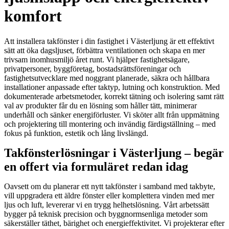
komfort
Att installera takfönster i din fastighet i Västerljung är ett effektivt
sätt att öka dagsljuset, förbättra ventilationen och skapa en mer
trivsam inomhusmiljö året runt. Vi hjälper fastighetsägare,
privatpersoner, byggföretag, bostadsrättsföreningar och
fastighetsutvecklare med noggrant planerade, säkra och hållbara
installationer anpassade efter taktyp, lutning och konstruktion. Med
dokumenterade arbetsmetoder, korrekt tätning och isolering samt rätt
val av produkter får du en lösning som håller tätt, minimerar
underhåll och sänker energiförluster. Vi sköter allt från uppmätning
och projektering till montering och invändig färdigställning – med
fokus på funktion, estetik och lång livslängd.
Takfönsterlösningar i Västerljung – begär
en offert via formuläret redan idag
Oavsett om du planerar ett nytt takfönster i samband med takbyte,
vill uppgradera ett äldre fönster eller komplettera vinden med mer
ljus och luft, levererar vi en trygg helhetslösning. Vårt arbetssätt
bygger på teknisk precision och byggnormsenliga metoder som
säkerställer täthet, bärighet och energieffektivitet. Vi projekterar efter