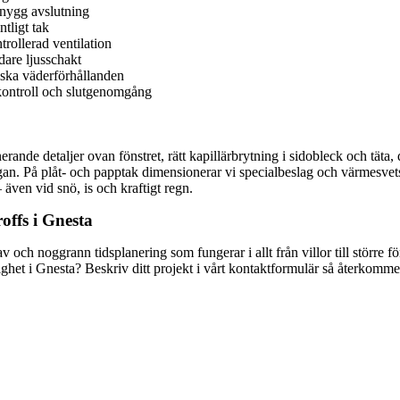
snygg avslutning
ntligt tak
trollerad ventilation
dare ljusschakt
iska väderförhållanden
nkontroll och slutgenomgång
erande detaljer ovan fönstret, rätt kapillärbrytning i sidobleck och täta,
 På plåt- och papptak dimensionerar vi specialbeslag och värmesvetsad a
även vid snö, is och kraftigt regn.
offs i Gnesta
av och noggrann tidsplanering som fungerar i allt från villor till större 
tighet i Gnesta? Beskriv ditt projekt i vårt kontaktformulär så återkomm