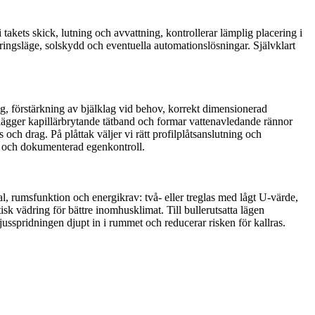
 takets skick, lutning och avvattning, kontrollerar lämplig placering i
dringsläge, solskydd och eventuella automationslösningar. Självklart
ing, förstärkning av bjälklag vid behov, korrekt dimensionerad
 lägger kapillärbrytande tätband och formar vattenavledande rännor
 och drag. På plåttak väljer vi rätt profilplåtsanslutning och
dd och dokumenterad egenkontroll.
l, rumsfunktion och energikrav: två- eller treglas med lågt U-värde,
sk vädring för bättre inomhusklimat. Till bullerutsatta lägen
sspridningen djupt in i rummet och reducerar risken för kallras.