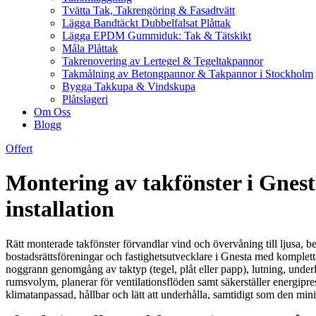
Tvätta Tak, Takrengöring & Fasadtvätt
Lägga Bandtäckt Dubbelfalsat Plåttak
Lägga EPDM Gummiduk: Tak & Tätskikt
Måla Plåttak
Takrenovering av Lertegel & Tegeltakpannor
Takmålning av Betongpannor & Takpannor i Stockholm
Bygga Takkupa & Vindskupa
Plåtslageri
Om Oss
Blogg
Offert
Montering av takfönster i Gnesta
installation
Rätt monterade takfönster förvandlar vind och övervåning till ljusa, b
bostadsrättsföreningar och fastighetsutvecklare i Gnesta med kompletta
noggrann genomgång av taktyp (tegel, plåt eller papp), lutning, underl
rumsvolym, planerar för ventilationsflöden samt säkerställer energipr
klimatanpassad, hållbar och lätt att underhålla, samtidigt som den min