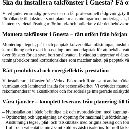
Ska du installera takfönster i Gnesta? Få 
Vi erbjuder en smidig process där du får professionell rådgivning, tydl
förhållande till takstolar samt planerar anslutningar mot underlagstak
hanterar vi detaljlösningar för brand- och bullerkrav där det behövs
Montera takfönster i Gnesta – rätt utfört från början
Montering i tegel-, plåt- och papptak kräver olika infästningar, anslut
karmkilning och exakt inpassning mot underlagstak för att behålla vat
över fönstret för att styra bort smältvatten. Invändigt integrerar vi ån
tätningsbrickor med korrosionsklass som matchar taket; på papptak vär
Rätt produktval och energieffektiv prestation
Vi installerar takfönster från Velux, Fakro och Roto, samt andra märke
varmkant och laminerad insida för personsäkerhet. Vi erbjuder manuella
rekommenderar vi akustikrutor och för söderläge integrerade solskydd
Våra tjänster – komplett leverans från planering till f
– Nyinstallation i både befintliga tak och nyproduktion, med kapning o
– Optimering och uppsågning av öppning för maximal ljusfördelning o
– Anslutning i tegel-, plåt- och tätskiktstak med originalbeslag och f
– Luft- och vattentät tätning samt köldbryggsfri isolering för noll läck