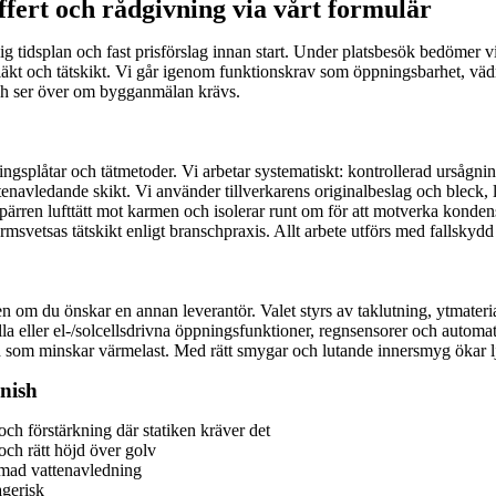
offert och rådgivning via vårt formulär
ig tidsplan och fast prisförslag innan start. Under platsbesök bedömer vi
, läkt och tätskikt. Vi går igenom funktionskrav som öppningsbarhet, vä
 och ser över om bygganmälan krävs.
ningsplåtar och tätmetoder. Vi arbetar systematiskt: kontrollerad ursågn
tenavledande skikt. Vi använder tillverkarens originalbeslag och bleck,
gspärren lufttätt mot karmen och isolerar runt om för att motverka kondens
msvetsas tätskikt enligt branschpraxis. Allt arbete utförs med fallsky
n om du önskar en annan leverantör. Valet styrs av taklutning, ytmateria
 eller el-/solcellsdrivna öppningsfunktioner, regnsensorer och automati
 som minskar värmelast. Med rätt smygar och lutande innersmyg ökar lju
inish
ch förstärkning där statiken kräver det
ch rätt höjd över golv
ormad vattenavledning
agerisk