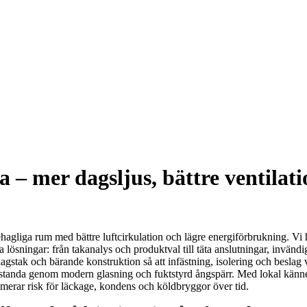
 – mer dagsljus, bättre ventilati
ehagliga rum med bättre luftcirkulation och lägre energiförbrukning. Vi h
 lösningar: från takanalys och produktval till täta anslutningar, invänd
agstak och bärande konstruktion så att infästning, isolering och beslag
estanda genom modern glasning och fuktstyrd ångspärr. Med lokal kännedo
imerar risk för läckage, kondens och köldbryggor över tid.