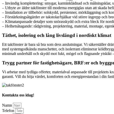
– Invändig komplettering: smygar, karminklädnad och målningsklar, 
– Utbyte av äldre takfönster till moderna energiglas utan att skada befi
– Installation av tillbehör: solskydd, persienner, mörkläggning och kon
– Förstärkningsåtgärder av takstolar/bjälkar vid större ingrepp och bre
– Klimatanpassade detaljer som snörasskydd och extra bleck för nord
– Helhetsåtagande: rådgivning, projektering, material, montage, ege
Täthet, isolering och lång livslängd i nordiskt klimat
Ett takfönster är bara så bra som dess anslutningar. Vi säkerställer drän
med systemgodkända manschetter, och isolerram eliminerar köldbryggan.
minimalt underhåll och skydd mot fukt, mögel och flagnande ytskikt – 
Trygg partner för fastighetsägare, BRF:er och byggpr
Vi arbetar med tydliga offerter, materialval anpassade till projektets kr
garanti. Vill du höja värdet, komforten och energiprestandan i din fas
Kontakta oss idag!
Namn
Telefon