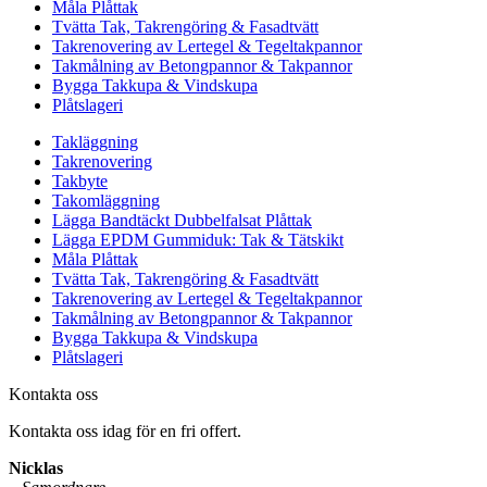
Måla Plåttak
Tvätta Tak, Takrengöring & Fasadtvätt
Takrenovering av Lertegel & Tegeltakpannor
Takmålning av Betongpannor & Takpannor
Bygga Takkupa & Vindskupa
Plåtslageri
Takläggning
Takrenovering
Takbyte
Takomläggning
Lägga Bandtäckt Dubbelfalsat Plåttak
Lägga EPDM Gummiduk: Tak & Tätskikt
Måla Plåttak
Tvätta Tak, Takrengöring & Fasadtvätt
Takrenovering av Lertegel & Tegeltakpannor
Takmålning av Betongpannor & Takpannor
Bygga Takkupa & Vindskupa
Plåtslageri
Kontakta oss
Kontakta oss idag för en fri offert.
Nicklas