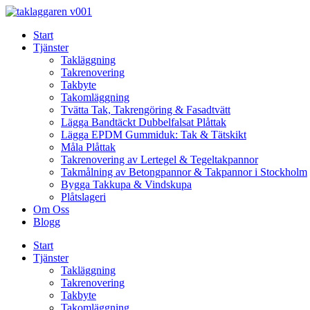
Skip
to
Start
content
Tjänster
Takläggning
Takrenovering
Takbyte
Takomläggning
Tvätta Tak, Takrengöring & Fasadtvätt
Lägga Bandtäckt Dubbelfalsat Plåttak
Lägga EPDM Gummiduk: Tak & Tätskikt
Måla Plåttak
Takrenovering av Lertegel & Tegeltakpannor
Takmålning av Betongpannor & Takpannor i Stockholm
Bygga Takkupa & Vindskupa
Plåtslageri
Om Oss
Blogg
Start
Tjänster
Takläggning
Takrenovering
Takbyte
Takomläggning