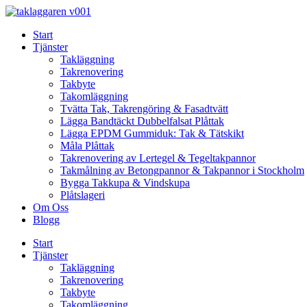
Skip
to
Start
content
Tjänster
Takläggning
Takrenovering
Takbyte
Takomläggning
Tvätta Tak, Takrengöring & Fasadtvätt
Lägga Bandtäckt Dubbelfalsat Plåttak
Lägga EPDM Gummiduk: Tak & Tätskikt
Måla Plåttak
Takrenovering av Lertegel & Tegeltakpannor
Takmålning av Betongpannor & Takpannor i Stockholm
Bygga Takkupa & Vindskupa
Plåtslageri
Om Oss
Blogg
Start
Tjänster
Takläggning
Takrenovering
Takbyte
Takomläggning