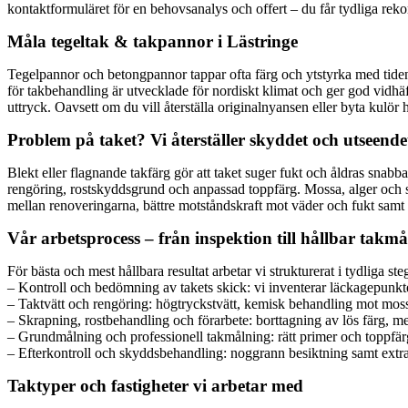
kontaktformuläret för en behovsanalys och offert – du får tydliga rekom
Måla tegeltak & takpannor i Lästringe
Tegelpannor och betongpannor tappar ofta färg och ytstyrka med tiden.
för takbehandling är utvecklade för nordiskt klimat och ger god vidhäf
uttryck. Oavsett om du vill återställa originalnyansen eller byta kulör 
Problem på taket? Vi återställer skyddet och utseende
Blekt eller flagnande takfärg gör att taket suger fukt och åldras snabb
rengöring, rostskyddsgrund och anpassad toppfärg. Mossa, alger och smu
mellan renoveringarna, bättre motståndskraft mot väder och fukt samt et
Vår arbetsprocess – från inspektion till hållbar takm
För bästa och mest hållbara resultat arbetar vi strukturerat i tydliga ste
– Kontroll och bedömning av takets skick: vi inventerar läckagepunkte
– Taktvätt och rengöring: högtryckstvätt, kemisk behandling mot mossa
– Skrapning, rostbehandling och förarbete: borttagning av lös färg, m
– Grundmålning och professionell takmålning: rätt primer och toppfär
– Efterkontroll och skyddsbehandling: noggrann besiktning samt extra
Taktyper och fastigheter vi arbetar med