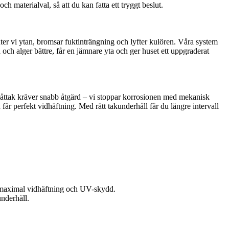
h materialval, så att du kan fatta ett tryggt beslut.
ter vi ytan, bromsar fuktinträngning och lyfter kulören. Våra system
och alger bättre, får en jämnare yta och ger huset ett uppgraderat
å plåttak kräver snabb åtgärd – vi stoppar korrosionen med mekanisk
år perfekt vidhäftning. Med rätt takunderhåll får du längre intervall
ör maximal vidhäftning och UV-skydd.
nderhåll.