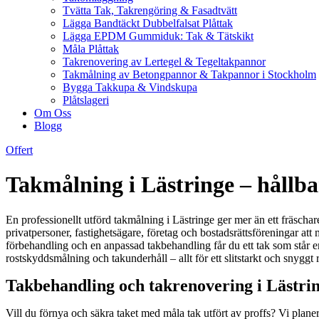
Tvätta Tak, Takrengöring & Fasadtvätt
Lägga Bandtäckt Dubbelfalsat Plåttak
Lägga EPDM Gummiduk: Tak & Tätskikt
Måla Plåttak
Takrenovering av Lertegel & Tegeltakpannor
Takmålning av Betongpannor & Takpannor i Stockholm
Bygga Takkupa & Vindskupa
Plåtslageri
Om Oss
Blogg
Offert
Takmålning i Lästringe – hållbar
En professionellt utförd takmålning i Lästringe ger mer än ett fräschar
privatpersoner, fastighetsägare, företag och bostadsrättsföreningar att 
förbehandling och en anpassad takbehandling får du ett tak som står emo
rostskyddsmålning och takunderhåll – allt för ett slitstarkt och snyggt
Takbehandling och takrenovering i Lästrin
Vill du förnya och säkra taket med måla tak utfört av proffs? Vi planer