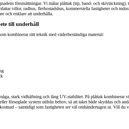
gnadens förutsättningar. Vi målar plåttak (trp, band- och skivtäckning)
fattar villor, radhus, flerbostadshus, kommersiella fastigheter och ind
gare och enklare att underhålla.
te till underhåll
g som kombinerar rätt teknik med väderbeständiga material:
ng
ck
a, stark vidhäftning och lång UV-stabilitet. På plåttak kombinerar vi
ler förseglade system utifrån behov, så att taket både skyddas och andas
kostnad – samtidigt som fastigheten ser väl omhändertagen ut. Vill du ve