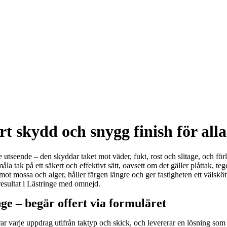
t skydd och snygg finish för alla
e utseende – den skyddar taket mot väder, fukt, rost och slitage, och för
måla tak på ett säkert och effektivt sätt, oavsett om det gäller plåttak, 
t mossa och alger, håller färgen längre och ger fastigheten ett välskött
 resultat i Lästringe med omnejd.
ge – begär offert via formuläret
ar varje uppdrag utifrån taktyp och skick, och levererar en lösning som k