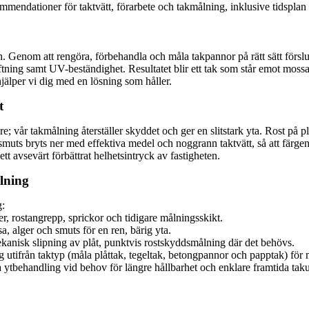
mendationer för taktvätt, förarbete och takmålning, inklusive tidsplan oc
 Genom att rengöra, förbehandla och måla takpannor på rätt sätt förslu
tning samt UV-beständighet. Resultatet blir ett tak som står emot mossa 
hjälper vi dig med en lösning som håller.
t
are; vår takmålning återställer skyddet och ger en slitstark yta. Rost p
ts bryts ner med effektiva medel och noggrann taktvätt, så att färgen f
t avsevärt förbättrat helhetsintryck av fastigheten.
ålning
g:
r, rostangrepp, sprickor och tidigare målningsskikt.
, alger och smuts för en ren, bärig yta.
ekanisk slipning av plåt, punktvis rostskyddsmålning där det behövs.
g utifrån taktyp (måla plåttak, tegeltak, betongpannor och papptak) f
 ytbehandling vid behov för längre hållbarhet och enklare framtida taku