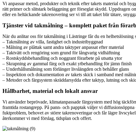
Vi anpassar metod, produkter och teknik efter takets material och byg
rätt primer och slitstark beläggning ger förseglat skydd. Uppdragen om
eller en heltäckande takrenovering ser vi till att taket blir tätare, snyg
Tjänster vid takmålning – komplett paket från förarbe
När du anlitar oss för takmålning i Lästringe får du en helhetslösnin
– Takmålning av villa, fastighet och industribyggnad
– Målning av plåttak samt andra taktyper anpassat efter material
– Taktvätt och rengöring som grund för långvarig vidhäftning
– Rostskyddsbehandling och noggrant förarbete på utsatta ytor
– Skrapning av gammal färg och exakt ytbehandling för jämn finish
– Underhållsmålning som förlänger livslängden och behåller glans
– Inspektion och dokumentation av takets skick i samband med målni
– Metoder och färgsystem skräddarsydda efter taktyp, lutning och ski
Hållbarhet, material och lokalt ansvar
Vi använder beprövade, klimatanpassade färgsystem med hög täckförmåg
framtida rostangrepp. På pann- och papptak väljer vi diffusionsöppna el
fuktproblem, behovet av större takrenoveringar och får lägre livscykel
återkommer vi med förslag, tidsplan och offert.