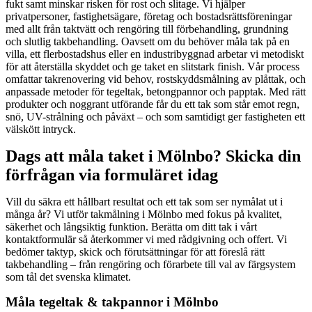
fukt samt minskar risken för rost och slitage. Vi hjälper
privatpersoner, fastighetsägare, företag och bostadsrättsföreningar
med allt från taktvätt och rengöring till förbehandling, grundning
och slutlig takbehandling. Oavsett om du behöver måla tak på en
villa, ett flerbostadshus eller en industribyggnad arbetar vi metodiskt
för att återställa skyddet och ge taket en slitstark finish. Vår process
omfattar takrenovering vid behov, rostskyddsmålning av plåttak, och
anpassade metoder för tegeltak, betongpannor och papptak. Med rätt
produkter och noggrant utförande får du ett tak som står emot regn,
snö, UV-strålning och påväxt – och som samtidigt ger fastigheten ett
välskött intryck.
Dags att måla taket i Mölnbo? Skicka din
förfrågan via formuläret idag
Vill du säkra ett hållbart resultat och ett tak som ser nymålat ut i
många år? Vi utför takmålning i Mölnbo med fokus på kvalitet,
säkerhet och långsiktig funktion. Berätta om ditt tak i vårt
kontaktformulär så återkommer vi med rådgivning och offert. Vi
bedömer taktyp, skick och förutsättningar för att föreslå rätt
takbehandling – från rengöring och förarbete till val av färgsystem
som tål det svenska klimatet.
Måla tegeltak & takpannor i Mölnbo