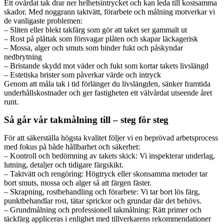
Ett ovårdat tak drar ner helhetsintrycket och kan leda till kostsamma
skador. Med noggrann taktvätt, förarbete och målning motverkar vi
de vanligaste problemen:
– Sliten eller blekt takfärg som gör att taket ser gammalt ut
– Rost på plåttak som försvagar plåten och skapar läckagerisk
– Mossa, alger och smuts som binder fukt och påskyndar
nedbrytning
– Bristande skydd mot väder och fukt som kortar takets livslängd
– Estetiska brister som påverkar värde och intryck
Genom att måla tak i tid förlänger du livslängden, sänker framtida
underhållskostnader och ger fastigheten ett välvårdat utseende året
runt.
Så går vår takmålning till – steg för steg
För att säkerställa högsta kvalitet följer vi en beprövad arbetsprocess
med fokus på både hållbarhet och säkerhet:
– Kontroll och bedömning av takets skick: Vi inspekterar underlag,
lutning, detaljer och tidigare färgskikt.
– Taktvätt och rengöring: Högtryck eller skonsamma metoder tar
bort smuts, mossa och alger så att färgen fäster.
– Skrapning, rostbehandling och förarbete: Vi tar bort lös färg,
punktbehandlar rost, tätar sprickor och grundar där det behövs.
– Grundmålning och professionell takmålning: Rätt primer och
täckfärg appliceras i enlighet med tillverkarens rekommendationer