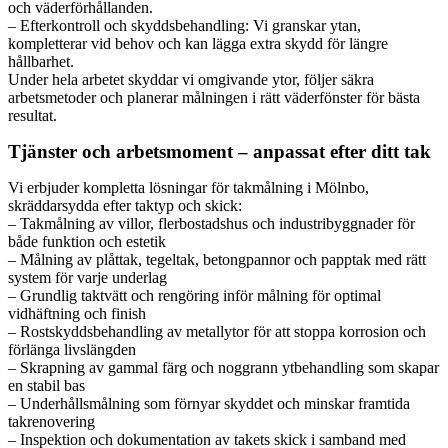
och väderförhållanden.
– Efterkontroll och skyddsbehandling: Vi granskar ytan,
kompletterar vid behov och kan lägga extra skydd för längre
hållbarhet.
Under hela arbetet skyddar vi omgivande ytor, följer säkra
arbetsmetoder och planerar målningen i rätt väderfönster för bästa
resultat.
Tjänster och arbetsmoment – anpassat efter ditt tak
Vi erbjuder kompletta lösningar för takmålning i Mölnbo,
skräddarsydda efter taktyp och skick:
– Takmålning av villor, flerbostadshus och industribyggnader för
både funktion och estetik
– Målning av plåttak, tegeltak, betongpannor och papptak med rätt
system för varje underlag
– Grundlig taktvätt och rengöring inför målning för optimal
vidhäftning och finish
– Rostskyddsbehandling av metallytor för att stoppa korrosion och
förlänga livslängden
– Skrapning av gammal färg och noggrann ytbehandling som skapar
en stabil bas
– Underhållsmålning som förnyar skyddet och minskar framtida
takrenovering
– Inspektion och dokumentation av takets skick i samband med