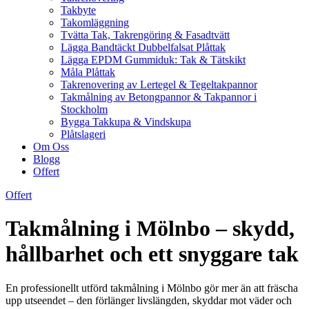
Takbyte
Takomläggning
Tvätta Tak, Takrengöring & Fasadtvätt
Lägga Bandtäckt Dubbelfalsat Plåttak
Lägga EPDM Gummiduk: Tak & Tätskikt
Måla Plåttak
Takrenovering av Lertegel & Tegeltakpannor
Takmålning av Betongpannor & Takpannor i
Stockholm
Bygga Takkupa & Vindskupa
Plåtslageri
Om Oss
Blogg
Offert
Offert
Takmålning i Mölnbo – skydd,
hållbarhet och ett snyggare tak
En professionellt utförd takmålning i Mölnbo gör mer än att fräscha
upp utseendet – den förlänger livslängden, skyddar mot väder och