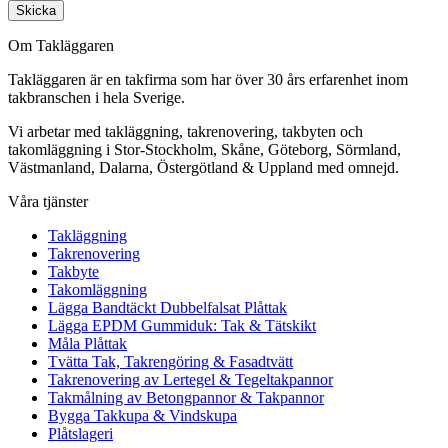
Skicka
Om Takläggaren
Takläggaren är en takfirma som har över 30 års erfarenhet inom
takbranschen i hela Sverige.
Vi arbetar med takläggning, takrenovering, takbyten och
takomläggning i Stor-Stockholm, Skåne, Göteborg, Sörmland,
Västmanland, Dalarna, Östergötland & Uppland med omnejd.
Våra tjänster
Takläggning
Takrenovering
Takbyte
Takomläggning
Lägga Bandtäckt Dubbelfalsat Plåttak
Lägga EPDM Gummiduk: Tak & Tätskikt
Måla Plåttak
Tvätta Tak, Takrengöring & Fasadtvätt
Takrenovering av Lertegel & Tegeltakpannor
Takmålning av Betongpannor & Takpannor
Bygga Takkupa & Vindskupa
Plåtslageri