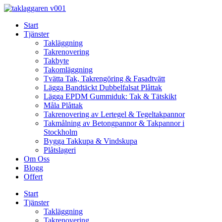
Skip
to
Start
content
Tjänster
Takläggning
Takrenovering
Takbyte
Takomläggning
Tvätta Tak, Takrengöring & Fasadtvätt
Lägga Bandtäckt Dubbelfalsat Plåttak
Lägga EPDM Gummiduk: Tak & Tätskikt
Måla Plåttak
Takrenovering av Lertegel & Tegeltakpannor
Takmålning av Betongpannor & Takpannor i
Stockholm
Bygga Takkupa & Vindskupa
Plåtslageri
Om Oss
Blogg
Offert
Start
Tjänster
Takläggning
Takrenovering