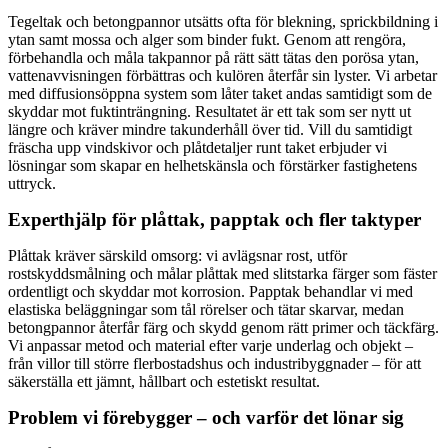
Tegeltak och betongpannor utsätts ofta för blekning, sprickbildning i
ytan samt mossa och alger som binder fukt. Genom att rengöra,
förbehandla och måla takpannor på rätt sätt tätas den porösa ytan,
vattenavvisningen förbättras och kulören återfår sin lyster. Vi arbetar
med diffusionsöppna system som låter taket andas samtidigt som de
skyddar mot fuktinträngning. Resultatet är ett tak som ser nytt ut
längre och kräver mindre takunderhåll över tid. Vill du samtidigt
fräscha upp vindskivor och plåtdetaljer runt taket erbjuder vi
lösningar som skapar en helhetskänsla och förstärker fastighetens
uttryck.
Experthjälp för plåttak, papptak och fler taktyper
Plåttak kräver särskild omsorg: vi avlägsnar rost, utför
rostskyddsmålning och målar plåttak med slitstarka färger som fäster
ordentligt och skyddar mot korrosion. Papptak behandlar vi med
elastiska beläggningar som tål rörelser och tätar skarvar, medan
betongpannor återfår färg och skydd genom rätt primer och täckfärg.
Vi anpassar metod och material efter varje underlag och objekt –
från villor till större flerbostadshus och industribyggnader – för att
säkerställa ett jämnt, hållbart och estetiskt resultat.
Problem vi förebygger – och varför det lönar sig