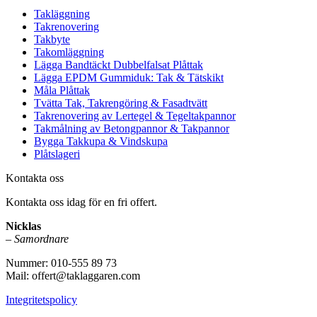
Takläggning
Takrenovering
Takbyte
Takomläggning
Lägga Bandtäckt Dubbelfalsat Plåttak
Lägga EPDM Gummiduk: Tak & Tätskikt
Måla Plåttak
Tvätta Tak, Takrengöring & Fasadtvätt
Takrenovering av Lertegel & Tegeltakpannor
Takmålning av Betongpannor & Takpannor
Bygga Takkupa & Vindskupa
Plåtslageri
Kontakta oss
Kontakta oss idag för en fri offert.
Nicklas
–
Samordnare
Nummer: 010-555 89 73
Mail: offert@taklaggaren.com
Integritetspolicy