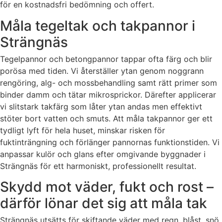
för en kostnadsfri bedömning och offert.
Måla tegeltak och takpannor i
Strängnäs
Tegelpannor och betongpannor tappar ofta färg och blir
porösa med tiden. Vi återställer ytan genom noggrann
rengöring, alg- och mossbehandling samt rätt primer som
binder damm och tätar mikrosprickor. Därefter applicerar
vi slitstark takfärg som låter ytan andas men effektivt
stöter bort vatten och smuts. Att måla takpannor ger ett
tydligt lyft för hela huset, minskar risken för
fuktinträngning och förlänger pannornas funktionstiden. Vi
anpassar kulör och glans efter omgivande byggnader i
Strängnäs för ett harmoniskt, professionellt resultat.
Skydd mot väder, fukt och rost –
därför lönar det sig att måla tak
Strängnäs utsätts för skiftande väder med regn, blåst, snö