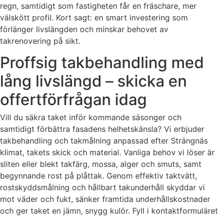
regn, samtidigt som fastigheten får en fräschare, mer
välskött profil. Kort sagt: en smart investering som
förlänger livslängden och minskar behovet av
takrenovering på sikt.
Proffsig takbehandling med
lång livslängd – skicka en
offertförfrågan idag
Vill du säkra taket inför kommande säsonger och
samtidigt förbättra fasadens helhetskänsla? Vi erbjuder
takbehandling och takmålning anpassad efter Strängnäs
klimat, takets skick och material. Vanliga behov vi löser är
sliten eller blekt takfärg, mossa, alger och smuts, samt
begynnande rost på plåttak. Genom effektiv taktvätt,
rostskyddsmålning och hållbart takunderhåll skyddar vi
mot väder och fukt, sänker framtida underhållskostnader
och ger taket en jämn, snygg kulör. Fyll i kontaktformuläret