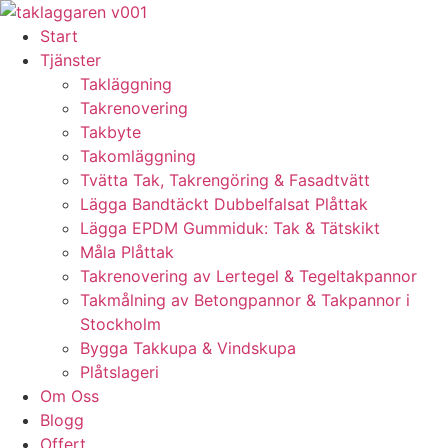
Skip
to
Start
content
Tjänster
Takläggning
Takrenovering
Takbyte
Takomläggning
Tvätta Tak, Takrengöring & Fasadtvätt
Lägga Bandtäckt Dubbelfalsat Plåttak
Lägga EPDM Gummiduk: Tak & Tätskikt
Måla Plåttak
Takrenovering av Lertegel & Tegeltakpannor
Takmålning av Betongpannor & Takpannor i
Stockholm
Bygga Takkupa & Vindskupa
Plåtslageri
Om Oss
Blogg
Offert