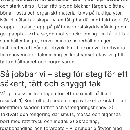
och stark vårsol. Utan rätt skydd bleknar färgen, plåttak
börjar rosta och organiskt material trivs på fuktiga ytor.
När vi målar tak skapar vi en tålig barriär mot fukt och UV,
stoppar rostangrepp på plåt med rostskyddsmålning och
ger papptak extra skydd mot sprickbildning. Du får ett tak
som håller längre, kräver mindre underhåll och ger
fastigheten ett vårdat intryck. För dig som vill förebygga
takrenovering är takmålning en kostnadseffektiv väg till
bättre hållbarhet och högre värde.
Så jobbar vi – steg för steg för ett
säkert, tätt och snyggt tak
Vår process är framtagen för ett maximalt hållbart
resultat: 1) Kontroll och bedömning av takets skick för att
identifiera skador, täthet och ytrengöringsbehov. 2)
Taktvätt och rengöring där smuts, mossa och alger tas
bort med rätt tryck och medel. 3) Skrapning,
rostbehandling och förarbete – vi grundar plåtytor med