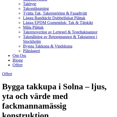
Takbyte
Takomläggning
Tvätta Tak, Takrengöring & Fasadtvätt
Lägga Bandtäckt Dubbelfalsat Plåttak
Lägga EPDM Gummiduk: Tak & Tätskikt
Måla Plåttak
Takrenovering av Lertegel & Tegeltakpannor
Takmålning av Betongpannor & Takpannor i
Stockholm
Bygga Takkupa & Vindskupa
Plåtslageri
Om Oss
Blogg
Offert
Offert
Bygga takkupa i Solna – ljus,
yta och värde med
fackmannamässig
konstruktion