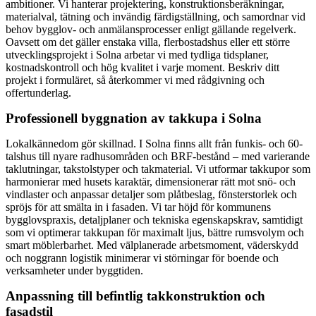
ambitioner. Vi hanterar projektering, konstruktionsberäkningar,
materialval, tätning och invändig färdigställning, och samordnar vid
behov bygglov- och anmälansprocesser enligt gällande regelverk.
Oavsett om det gäller enstaka villa, flerbostadshus eller ett större
utvecklingsprojekt i Solna arbetar vi med tydliga tidsplaner,
kostnadskontroll och hög kvalitet i varje moment. Beskriv ditt
projekt i formuläret, så återkommer vi med rådgivning och
offertunderlag.
Professionell byggnation av takkupa i Solna
Lokalkännedom gör skillnad. I Solna finns allt från funkis- och 60-
talshus till nyare radhusområden och BRF-bestånd – med varierande
taklutningar, takstolstyper och takmaterial. Vi utformar takkupor som
harmonierar med husets karaktär, dimensionerar rätt mot snö- och
vindlaster och anpassar detaljer som plåtbeslag, fönsterstorlek och
spröjs för att smälta in i fasaden. Vi tar höjd för kommunens
bygglovspraxis, detaljplaner och tekniska egenskapskrav, samtidigt
som vi optimerar takkupan för maximalt ljus, bättre rumsvolym och
smart möblerbarhet. Med välplanerade arbetsmoment, väderskydd
och noggrann logistik minimerar vi störningar för boende och
verksamheter under byggtiden.
Anpassning till befintlig takkonstruktion och
fasadstil