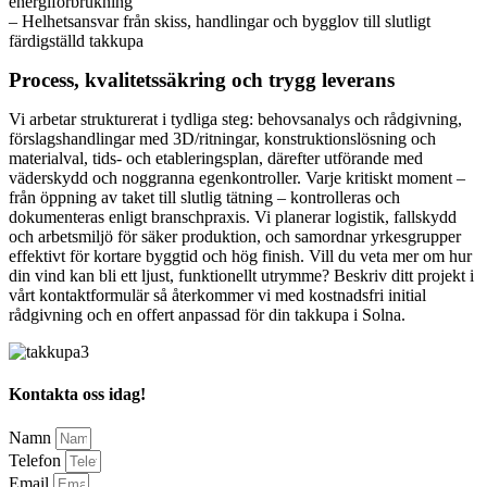
energiförbrukning
– Helhetsansvar från skiss, handlingar och bygglov till slutligt
färdigställd takkupa
Process, kvalitetssäkring och trygg leverans
Vi arbetar strukturerat i tydliga steg: behovsanalys och rådgivning,
förslagshandlingar med 3D/ritningar, konstruktionslösning och
materialval, tids- och etableringsplan, därefter utförande med
väderskydd och noggranna egenkontroller. Varje kritiskt moment –
från öppning av taket till slutlig tätning – kontrolleras och
dokumenteras enligt branschpraxis. Vi planerar logistik, fallskydd
och arbetsmiljö för säker produktion, och samordnar yrkesgrupper
effektivt för kortare byggtid och hög finish. Vill du veta mer om hur
din vind kan bli ett ljust, funktionellt utrymme? Beskriv ditt projekt i
vårt kontaktformulär så återkommer vi med kostnadsfri initial
rådgivning och en offert anpassad för din takkupa i Solna.
Kontakta oss idag!
Namn
Telefon
Email