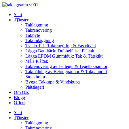
Skip
to
Start
content
Tjänster
Takläggning
Takrenovering
Takbyte
Takomläggning
Tvätta Tak, Takrengöring & Fasadtvätt
Lägga Bandtäckt Dubbelfalsat Plåttak
Lägga EPDM Gummiduk: Tak & Tätskikt
Måla Plåttak
Takrenovering av Lertegel & Tegeltakpannor
Takmålning av Betongpannor & Takpannor i
Stockholm
Bygga Takkupa & Vindskupa
Plåtslageri
Om Oss
Blogg
Offert
Start
Tjänster
Takläggning
Takrenovering