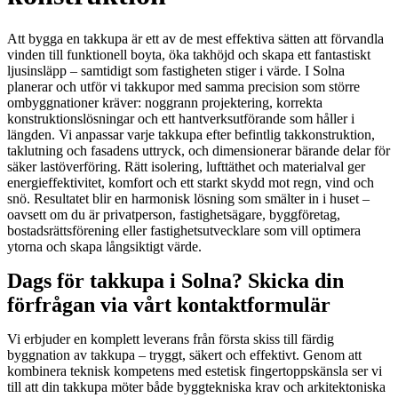
Att bygga en takkupa är ett av de mest effektiva sätten att förvandla
vinden till funktionell boyta, öka takhöjd och skapa ett fantastiskt
ljusinsläpp – samtidigt som fastigheten stiger i värde. I Solna
planerar och utför vi takkupor med samma precision som större
ombyggnationer kräver: noggrann projektering, korrekta
konstruktionslösningar och ett hantverksutförande som håller i
längden. Vi anpassar varje takkupa efter befintlig takkonstruktion,
taklutning och fasadens uttryck, och dimensionerar bärande delar för
säker lastöverföring. Rätt isolering, lufttäthet och materialval ger
energieffektivitet, komfort och ett starkt skydd mot regn, vind och
snö. Resultatet blir en harmonisk lösning som smälter in i huset –
oavsett om du är privatperson, fastighetsägare, byggföretag,
bostadsrättsförening eller fastighetsutvecklare som vill optimera
ytorna och skapa långsiktigt värde.
Dags för takkupa i Solna? Skicka din
förfrågan via vårt kontaktformulär
Vi erbjuder en komplett leverans från första skiss till färdig
byggnation av takkupa – tryggt, säkert och effektivt. Genom att
kombinera teknisk kompetens med estetisk fingertoppskänsla ser vi
till att din takkupa möter både byggtekniska krav och arkitektoniska