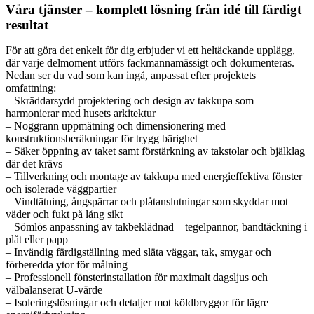
Våra tjänster – komplett lösning från idé till färdigt
resultat
För att göra det enkelt för dig erbjuder vi ett heltäckande upplägg,
där varje delmoment utförs fackmannamässigt och dokumenteras.
Nedan ser du vad som kan ingå, anpassat efter projektets
omfattning:
– Skräddarsydd projektering och design av takkupa som
harmonierar med husets arkitektur
– Noggrann uppmätning och dimensionering med
konstruktionsberäkningar för trygg bärighet
– Säker öppning av taket samt förstärkning av takstolar och bjälklag
där det krävs
– Tillverkning och montage av takkupa med energieffektiva fönster
och isolerade väggpartier
– Vindtätning, ångspärrar och plåtanslutningar som skyddar mot
väder och fukt på lång sikt
– Sömlös anpassning av takbeklädnad – tegelpannor, bandtäckning i
plåt eller papp
– Invändig färdigställning med släta väggar, tak, smygar och
förberedda ytor för målning
– Professionell fönsterinstallation för maximalt dagsljus och
välbalanserat U-värde
– Isoleringslösningar och detaljer mot köldbryggor för lägre