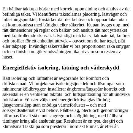
En hållbar takkupa börjar med korrekt uppmätning och analys av det
befintliga taket. Vi identifierar takstolarnas placering, lastvägar och
infästningspunkter, förstärker där det behövs och öppnar taket utan
att kompromissa med bärighet eller säkerhet. Kupan byggs upp med
rätt dimensioner på reglar och balkar, och ansluts tätt mot yttertaket
med kontrollerade skarvar. Utvändigt matchar vi takmaterial, kulörer
och profiler för ett enhetligt uttryck – oavsett om du har tegel, plåt
eller takpapp. Invändigt säkerställer vi bra proportioner, raka smygar
och en finish som gör vindsvåningen lika trivsam som resten av
huset.
Energieffektiv isolering, tätning och väderskydd
Rätt isolering och lufttäthet är avgörande för komfort och
driftskostnad. Vi projekterar isoleringstjocklek och lösningar som
minimerar köldbryggor, installerar ångbroms/ångspärr korrekt och
säkerställer en ventilerad takfots- och luftspaltlösning för att undvika
fuktskador. Fönster väljs med energieffektiva glas för hög
ljusgenomsläpp utan onödiga värmeförluster – och med
solskyddsalternativ vid behov. Plåtbeslag, bleck och genomföringar
utformas för att stå emot slagregn och snöglidning, med hållbara
tätningar kring alla anslutningar. Resultatet är en tyst, dragfri och
klimatsmart takkupa som presterar i nordiskt klimat, år efter år.