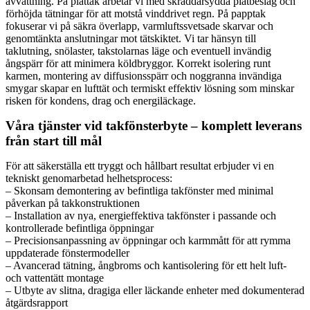
avvattning. På plåttak arbetar vi med skräddarsydda plåtbeslag och
förhöjda tätningar för att motstå vinddrivet regn. På papptak
fokuserar vi på säkra överlapp, varmluftssvetsade skarvar och
genomtänkta anslutningar mot tätskiktet. Vi tar hänsyn till
taklutning, snölaster, takstolarnas läge och eventuell invändig
ångspärr för att minimera köldbryggor. Korrekt isolering runt
karmen, montering av diffusionsspärr och noggranna invändiga
smygar skapar en lufttät och termiskt effektiv lösning som minskar
risken för kondens, drag och energiläckage.
Våra tjänster vid takfönsterbyte – komplett leverans
från start till mål
För att säkerställa ett tryggt och hållbart resultat erbjuder vi en
tekniskt genomarbetad helhetsprocess:
– Skonsam demontering av befintliga takfönster med minimal
påverkan på takkonstruktionen
– Installation av nya, energieffektiva takfönster i passande och
kontrollerade befintliga öppningar
– Precisionsanpassning av öppningar och karmmått för att rymma
uppdaterade fönstermodeller
– Avancerad tätning, ångbroms och kantisolering för ett helt luft-
och vattentätt montage
– Utbyte av slitna, dragiga eller läckande enheter med dokumenterad
åtgärdsrapport