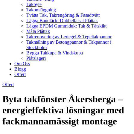
Takbyte
Takomläggning
Tvätta Tak, Takrengöring & Fasadtvätt
Lägga Bandtäckt Dubbelfalsat Plåttak
Lägga EPDM Gummiduk: Tak & Tätskikt
Måla Plåttak
Takrenovering av Lertegel & Tegeltakpannor
Takmålning av Betongpannor & Takpannor i
Stockholm
Bygga Takkupa & Vindskupa
Plåtslageri
Om Oss
Blogg
Offert
Offert
Byta takfönster Åkersberga –
energieffektiva lösningar med
fackmannamässigt montage