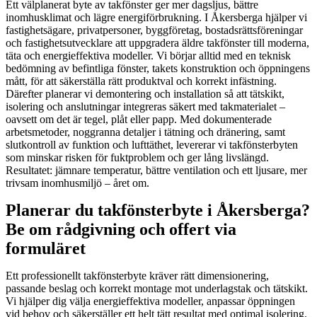
Ett välplanerat byte av takfönster ger mer dagsljus, bättre
inomhusklimat och lägre energiförbrukning. I Åkersberga hjälper vi
fastighetsägare, privatpersoner, byggföretag, bostadsrättsföreningar
och fastighetsutvecklare att uppgradera äldre takfönster till moderna,
täta och energieffektiva modeller. Vi börjar alltid med en teknisk
bedömning av befintliga fönster, takets konstruktion och öppningens
mått, för att säkerställa rätt produktval och korrekt infästning.
Därefter planerar vi demontering och installation så att tätskikt,
isolering och anslutningar integreras säkert med takmaterialet –
oavsett om det är tegel, plåt eller papp. Med dokumenterade
arbetsmetoder, noggranna detaljer i tätning och dränering, samt
slutkontroll av funktion och lufttäthet, levererar vi takfönsterbyten
som minskar risken för fuktproblem och ger lång livslängd.
Resultatet: jämnare temperatur, bättre ventilation och ett ljusare, mer
trivsam inomhusmiljö – året om.
Planerar du takfönsterbyte i Åkersberga?
Be om rådgivning och offert via
formuläret
Ett professionellt takfönsterbyte kräver rätt dimensionering,
passande beslag och korrekt montage mot underlagstak och tätskikt.
Vi hjälper dig välja energieffektiva modeller, anpassar öppningen
vid behov och säkerställer ett helt tätt resultat med optimal isolering.