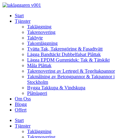
Skip
to
Start
content
Tjänster
Takläggning
Takrenovering
Takbyte
Takomläggning
Tvätta Tak, Takrengöring & Fasadtvätt
Lägga Bandtäckt Dubbelfalsat Plåttak
Lägga EPDM Gummiduk: Tak & Tätskikt
Måla Plåttak
Takrenovering av Lertegel & Tegeltakpannor
Takmålning av Betongpannor & Takpannor i
Stockholm
Bygga Takkupa & Vindskupa
Plåtslageri
Om Oss
Blogg
Offert
Start
Tjänster
Takläggning
Takrenovering