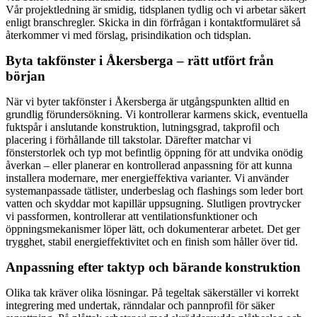
Vår projektledning är smidig, tidsplanen tydlig och vi arbetar säkert
enligt branschregler. Skicka in din förfrågan i kontaktformuläret så
återkommer vi med förslag, prisindikation och tidsplan.
Byta takfönster i Åkersberga – rätt utfört från
början
När vi byter takfönster i Åkersberga är utgångspunkten alltid en
grundlig förundersökning. Vi kontrollerar karmens skick, eventuella
fuktspår i anslutande konstruktion, lutningsgrad, takprofil och
placering i förhållande till takstolar. Därefter matchar vi
fönsterstorlek och typ mot befintlig öppning för att undvika onödig
åverkan – eller planerar en kontrollerad anpassning för att kunna
installera modernare, mer energieffektiva varianter. Vi använder
systemanpassade tätlister, underbeslag och flashings som leder bort
vatten och skyddar mot kapillär uppsugning. Slutligen provtrycker
vi passformen, kontrollerar att ventilationsfunktioner och
öppningsmekanismer löper lätt, och dokumenterar arbetet. Det ger
trygghet, stabil energieffektivitet och en finish som håller över tid.
Anpassning efter taktyp och bärande konstruktion
Olika tak kräver olika lösningar. På tegeltak säkerställer vi korrekt
integrering med undertak, ränndalar och pannprofil för säker