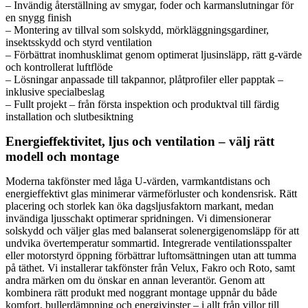
– Invändig återställning av smygar, foder och karmanslutningar för
en snygg finish
– Montering av tillval som solskydd, mörkläggningsgardiner,
insektsskydd och styrd ventilation
– Förbättrat inomhusklimat genom optimerat ljusinsläpp, rätt g-värde
och kontrollerat luftflöde
– Lösningar anpassade till takpannor, plåtprofiler eller papptak –
inklusive specialbeslag
– Fullt projekt – från första inspektion och produktval till färdig
installation och slutbesiktning
Energieffektivitet, ljus och ventilation – välj rätt
modell och montage
Moderna takfönster med låga U-värden, varmkantdistans och
energieffektivt glas minimerar värmeförluster och kondensrisk. Rätt
placering och storlek kan öka dagsljusfaktorn markant, medan
invändiga ljusschakt optimerar spridningen. Vi dimensionerar
solskydd och väljer glas med balanserat solenergigenomsläpp för att
undvika övertemperatur sommartid. Integrerade ventilationsspalter
eller motorstyrd öppning förbättrar luftomsättningen utan att tumma
på täthet. Vi installerar takfönster från Velux, Fakro och Roto, samt
andra märken om du önskar en annan leverantör. Genom att
kombinera rätt produkt med noggrant montage uppnår du både
komfort, bullerdämpning och energivinster – i allt från villor till