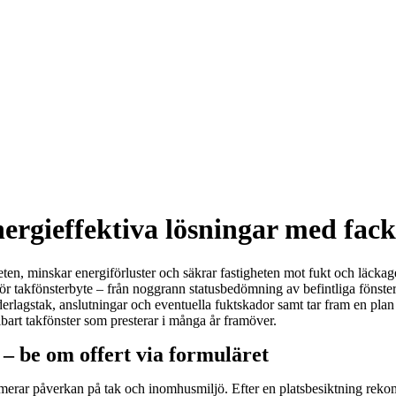
nergieffektiva lösningar med f
eten, minskar energiförluster och säkrar fastigheten mot fukt och läckag
ör takfönsterbyte – från noggrann statusbedömning av befintliga fönster t
derlagstak, anslutningar och eventuella fuktskador samt tar fram en plan s
llbart takfönster som presterar i många år framöver.
 – be om offert via formuläret
merar påverkan på tak och inomhusmiljö. Efter en platsbesiktning rekomme