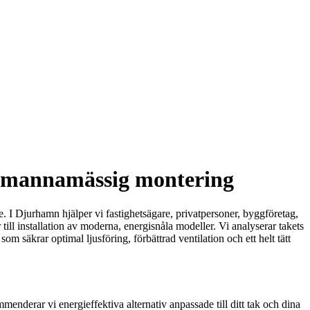
ackmannamässig montering
e. I Djurhamn hjälper vi fastighetsägare, privatpersoner, byggföretag,
ill installation av moderna, energisnåla modeller. Vi analyserar takets
om säkrar optimal ljusföring, förbättrad ventilation och ett helt tätt
nderar vi energieffektiva alternativ anpassade till ditt tak och dina