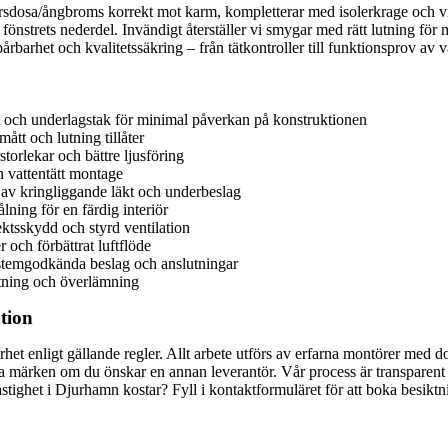
ärrsdosa/ångbroms korrekt mot karm, kompletterar med isolerkrage och vi
fönstrets nederdel. Invändigt återställer vi smygar med rätt lutning för
årbarhet och kvalitetssäkring – från tätkontroller till funktionsprov av
 och underlagstak för minimal påverkan på konstruktionen
mått och lutning tillåter
orlekar och bättre ljusföring
ch vattentätt montage
l av kringliggande läkt och underbeslag
lning för en färdig interiör
ktsskydd och styrd ventilation
och förbättrat luftflöde
ystemgodkända beslag och anslutningar
ktning och överlämning
ation
erhet enligt gällande regler. Allt arbete utförs av erfarna montörer me
dra märken om du önskar en annan leverantör. Vår process är transparen
n fastighet i Djurhamn kostar? Fyll i kontaktformuläret för att boka besik