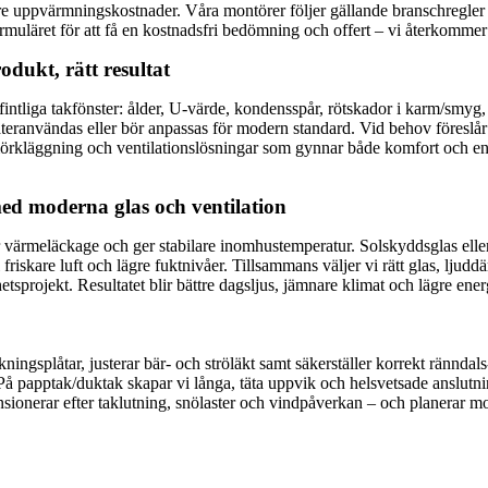
gre uppvärmningskostnader. Våra montörer följer gällande branschregler 
formuläret för att få en kostnadsfri bedömning och offert – vi återkommer
dukt, rätt resultat
tliga takfönster: ålder, U-värde, kondensspår, rötskador i karm/smyg, 
teranvändas eller bör anpassas för modern standard. Vid behov föreslår vi
örkläggning och ventilationslösningar som gynnar både komfort och energi
ed moderna glas och ventilation
 värmeläckage och ger stabilare inomhustemperatur. Solskyddsglas elle
l friskare luft och lägre fuktnivåer. Tillsammans väljer vi rätt glas, lj
hetsprojekt. Resultatet blir bättre dagsljus, jämnare klimat och lägre e
kningsplåtar, justerar bär- och ströläkt samt säkerställer korrekt rännda
 På papptak/duktak skapar vi långa, täta uppvik och helsvetsade anslutni
sionerar efter taklutning, snölaster och vindpåverkan – och planerar mo