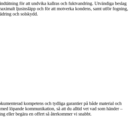
ndtätning för att undvika kallras och fuktvandring. Utvändiga beslag
 maximalt ljusinsläpp och för att motverka kondens, samt utför fogning,
 vädring och solskydd.
d dokumenterad kompetens och tydliga garantier på både material och
t med löpande kommunikation, så att du alltid vet vad som händer –
tning eller begära en offert så återkommer vi snabbt.