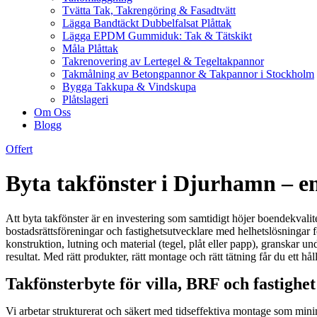
Tvätta Tak, Takrengöring & Fasadtvätt
Lägga Bandtäckt Dubbelfalsat Plåttak
Lägga EPDM Gummiduk: Tak & Tätskikt
Måla Plåttak
Takrenovering av Lertegel & Tegeltakpannor
Takmålning av Betongpannor & Takpannor i Stockholm
Bygga Takkupa & Vindskupa
Plåtslageri
Om Oss
Blogg
Offert
Byta takfönster i Djurhamn – e
Att byta takfönster är en investering som samtidigt höjer boendekvalit
bostadsrättsföreningar och fastighetsutvecklare med helhetslösningar f
konstruktion, lutning och material (tegel, plåt eller papp), granskar un
resultat. Med rätt produkter, rätt montage och rätt tätning får du ett hå
Takfönsterbyte för villa, BRF och fastighet
Vi arbetar strukturerat och säkert med tidseffektiva montage som mini