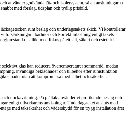
och använder godkända tät- och isolersystem, så att anslutningarna
 snabbt med förslag, tidsplan och tydlig prisbild.
läckagetecken runt beslag och underlagstakets skick. Vi kontrollerar
 förstärkningar i bärlinor och korrekt infästning enligt takets
prestanda – alltid med fokus på ett tätt, säkert och estetiskt
r selektivt glas kan reducera övertemperaturer sommartid, medan
uddämpning, invändiga beklädnader och tillbehör efter rumsfunktion –
nergikostnader utan att kompromissa med täthet och säkerhet.
ls- och nockavrinning. På plåttak använder vi profilerade beslag och
ngar enligt tillverkarens anvisningar. Underlagstaket ansluts med
ntage med taksäkerhet och väderskydd för en trygg installation året