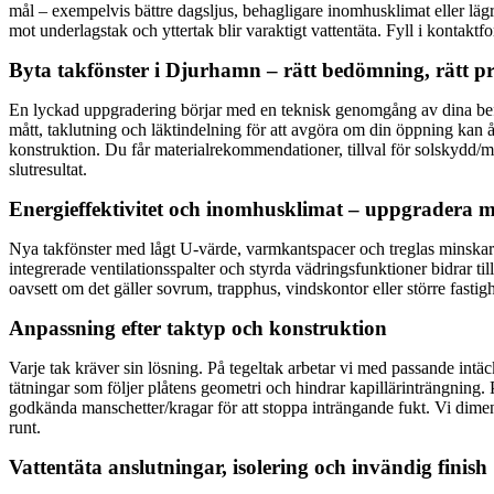
mål – exempelvis bättre dagsljus, behagligare inomhusklimat eller lä
mot underlagstak och yttertak blir varaktigt vattentäta. Fyll i kontakt
Byta takfönster i Djurhamn – rätt bedömning, rätt pro
En lyckad uppgradering börjar med en teknisk genomgång av dina befin
mått, taklutning och läktindelning för att avgöra om din öppning kan å
konstruktion. Du får materialrekommendationer, tillval för solskydd/m
slutresultat.
Energieffektivitet och inomhusklimat – uppgradera m
Nya takfönster med lågt U-värde, varmkantspacer och treglas minskar
integrerade ventilationsspalter och styrda vädringsfunktioner bidrar til
oavsett om det gäller sovrum, trapphus, vindskontor eller större fastig
Anpassning efter taktyp och konstruktion
Varje tak kräver sin lösning. På tegeltak arbetar vi med passande intäc
tätningar som följer plåtens geometri och hindrar kapillärinträngning.
godkända manschetter/kragar för att stoppa inträngande fukt. Vi dimen
runt.
Vattentäta anslutningar, isolering och invändig finish