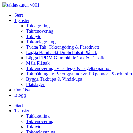
Skip
to
Start
content
Tjänster
Takläggning
Takrenovering
Takbyte
Takomläggning
Tvätta Tak, Takrengöring & Fasadtvätt
Lägga Bandtäckt Dubbelfalsat Plåttak
Lägga EPDM Gummiduk: Tak & Tätskikt
Måla Plåttak
Takrenovering av Lertegel & Tegeltakpannor
Takmålning av Betongpannor & Takpannor i Stockholm
Bygga Takkupa & Vindskupa
Plåtslageri
Om Oss
Blogg
Start
Tjänster
Takläggning
Takrenovering
Takbyte
Takomläggning