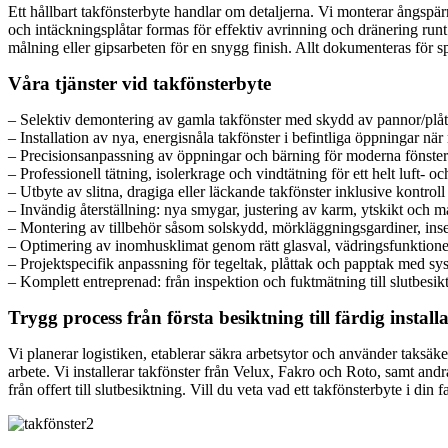
Ett hållbart takfönsterbyte handlar om detaljerna. Vi monterar ångsp
och intäckningsplåtar formas för effektiv avrinning och dränering runt 
målning eller gipsarbeten för en snygg finish. Allt dokumenteras för sp
Våra tjänster vid takfönsterbyte
– Selektiv demontering av gamla takfönster med skydd av pannor/plåt
– Installation av nya, energisnåla takfönster i befintliga öppningar när 
– Precisionsanpassning av öppningar och bärning för moderna fönsterst
– Professionell tätning, isolerkrage och vindtätning för ett helt luft- o
– Utbyte av slitna, dragiga eller läckande takfönster inklusive kontrol
– Invändig återställning: nya smygar, justering av karm, ytskikt och må
– Montering av tillbehör såsom solskydd, mörkläggningsgardiner, inse
– Optimering av inomhusklimat genom rätt glasval, vädringsfunktioner 
– Projektspecifik anpassning för tegeltak, plåttak och papptak med s
– Komplett entreprenad: från inspektion och fuktmätning till slutbesi
Trygg process från första besiktning till färdig install
Vi planerar logistiken, etablerar säkra arbetsytor och använder taksäk
arbete. Vi installerar takfönster från Velux, Fakro och Roto, samt an
från offert till slutbesiktning. Vill du veta vad ett takfönsterbyte i di