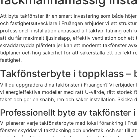
Att byta takfönster är en smart investering som både höje
och fastighetsutvecklare i Fruängen erbjuder vi ett struktu
professionell installation anpassad till taktyp, lutning och k
att du får maximalt ljusinsläpp, effektiv ventilation och ett
skräddarsydda plåtdetaljer kan ett modernt takfönster av
tidplaner och hög säkerhet för att säkerställa ett perfekt r
fastighet.
Takfönsterbyte i toppklass – 
Vill du uppgradera dina takfönster i Fruängen? Vi erbjuder
vi energieffektiva modeller med rätt U-värde, rätt storlek
taket och ger en snabb, ren och säker installation. Skicka
Professionellt byte av takfönster 
Vi planerar varje takfönsterbyte med lokal förankring i Fr
fönster skyddar vi taktäckning och undertak, och ser till a