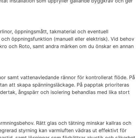
entät installation som uppfyller gällande byggkrav och ger
rlinor, öppningsmått, takmaterial och eventuell
s och öppningsfunktion (manuell eller elektrisk). Vid behov
, Fakro och Roto, samt andra märken om du önskar en annan
nor samt vattenavledande rännor för kontrollerat flöde. På
utan att skapa spänningsläckage. På papptak prioriteras
ndertak, ångspärr och isolering behandlas med lika stort
rmningsbehov. Rätt glas och tätning minskar kallras och
grerad styrning kan varmluften vädras ut effektivt för
artid, samt lösningar som förbättrar akustik och säkerhet.