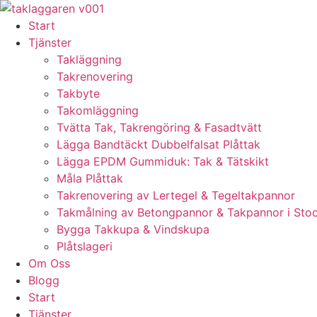
Skip
to
Start
content
Tjänster
Takläggning
Takrenovering
Takbyte
Takomläggning
Tvätta Tak, Takrengöring & Fasadtvätt
Lägga Bandtäckt Dubbelfalsat Plåttak
Lägga EPDM Gummiduk: Tak & Tätskikt
Måla Plåttak
Takrenovering av Lertegel & Tegeltakpannor
Takmålning av Betongpannor & Takpannor i Sto
Bygga Takkupa & Vindskupa
Plåtslageri
Om Oss
Blogg
Start
Tjänster