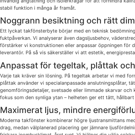
invändig ångtätning och isolerkragar för att förhindra kallr
stabil funktion i många år framåt.
Noggrann besiktning och rätt dime
Ett lyckat takfönsterbyte börjar med en teknisk bedömning a
fuktpåverkan. Vi analyserar även dagsljusbehov, väderstreck
förstärker vi konstruktionen eller anpassar öppningen för
leverantör. På så vis säkerställer vi att estetik, energip
Anpassat för tegeltak, plåttak oc
Varje tak kräver sin lösning. På tegeltak arbetar vi med f
plåttak använder vi specialanpassade anslutningsplåtar, tä
genomföringsdetaljer, svetsade eller limmade skarvar och ko
fokus som den synliga ytan – helheten ger ett tätt, hållbart 
Maximerat ljus, mindre energiförlu
Moderna takfönster kombinerar högre ljustransmittans med 
drag, medan välplanerad placering ger jämnare ljusfördelni
friskare inomhusklimat, året runt. Vi hjälper dig välja so