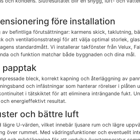
as och kondens. Slutresultatet blir en snygg, luft- och vatt
nsionering före installation
v befintliga förutsättningar: karmens skick, taklutning, bä
 och ventilationsstrategi för att välja optimal storlek, gla
 dagens standardmått. Vi installerar takfönster från Velux
restanda och funktion matchar både byggnaden och dina mål.
h papptak
ormpressade bleck, korrekt kapning och återläggning av pan
tningsband och infästningar som hanterar rörelser i plåten 
ntinuitet i tätskiktet för att eliminera inträngande fukt. U
och energieffektivt resultat.
ster och bättre luft
lägre U-värden, vilket innebär ljusare rum och lägre uppvä
ng över rummet. Med vädringsfunktioner och eventuellt inte
lskydd och mörkläggning för att undvika övertemperatur somm