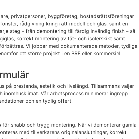
are, privatpersoner, byggföretag, bostadsrättsföreningar
fönster, rådgivning kring rätt modell och glas, samt en
varje steg – från demontering till färdig invändig finish – så
ergiglas, korrekt montering av tät- och isolerskikt samt
förbättras. Vi jobbar med dokumenterade metoder, tydliga
enomför ett större projekt i en BRF eller kommersiell
ormulär
 på prestanda, estetik och livslängd. Tillsammans väljer
ch inomhusklimat. Vår arbetsprocess minimerar ingrepp i
ndationer och en tydlig offert.
sas för snabb och trygg montering. När vi demonterar gamla
onteras med tillverkarens originalanslutningar, korrekt