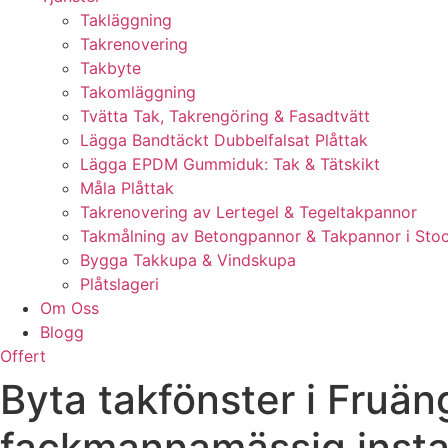
Takläggning
Takrenovering
Takbyte
Takomläggning
Tvätta Tak, Takrengöring & Fasadtvätt
Lägga Bandtäckt Dubbelfalsat Plåttak
Lägga EPDM Gummiduk: Tak & Tätskikt
Måla Plåttak
Takrenovering av Lertegel & Tegeltakpannor
Takmålning av Betongpannor & Takpannor i Sto
Bygga Takkupa & Vindskupa
Plåtslageri
Om Oss
Blogg
Offert
Byta takfönster i Fruän
fackmannamässig instal