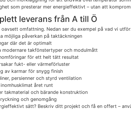
stighet som presterar mer energieffektivt – utan att kompro
lett leverans från A till Ö
n, oavsett omfattning. Nedan ser du exempel på vad vi utför
ta möjliga påverkan på taktäckningen
gar där det är optimalt
a modernare takfönstertyper och modulmått
omföringar för ett helt tätt resultat
rsakar fukt- eller värmeförluster
ng av karmar för snygg finish
iner, persienner och styrd ventilation
 inomhusklimat året runt
ter takmaterial och bärande konstruktion
rovtryckning och genomgång
gieffektivt sätt? Beskriv ditt projekt och få en offert – a