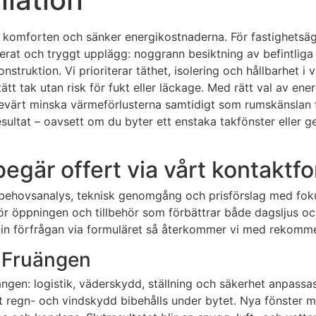
r komforten och sänker energikostnaderna. För fastighetsäg
rerat och tryggt upplägg: noggrann besiktning av befintliga 
onstruktion. Vi prioriterar täthet, isolering och hållbarhet i 
 tätt tak utan risk för fukt eller läckage. Med rätt val av en
sevärt minska värmeförlusterna samtidigt som rumskänslan 
esultat – oavsett om du byter ett enstaka takfönster eller g
begär offert via vårt kontaktf
 behovsanalys, teknisk genomgång och prisförslag med fokus
 för öppningen och tillbehör som förbättrar både dagsljus o
 din förfrågan via formuläret så återkommer vi med rekomme
i Fruängen
uängen: logistik, väderskydd, ställning och säkerhet anpas
tt regn- och vindskydd bibehålls under bytet. Nya fönster m