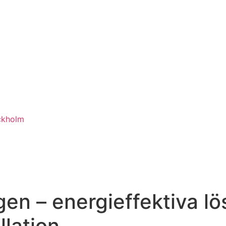
ckholm
gen – energieffektiva l
lation