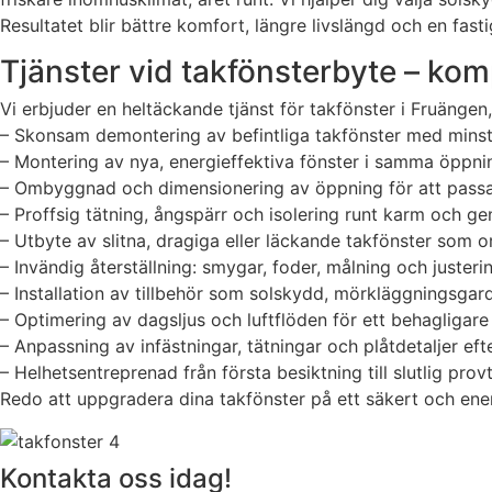
Resultatet blir bättre komfort, längre livslängd och en fa
Tjänster vid takfönsterbyte – komp
Vi erbjuder en heltäckande tjänst för takfönster i Fruänge
– Skonsam demontering av befintliga takfönster med mins
– Montering av nya, energieffektiva fönster i samma öppnin
– Ombyggnad och dimensionering av öppning för att pass
– Proffsig tätning, ångspärr och isolering runt karm och gen
– Utbyte av slitna, dragiga eller läckande takfönster som o
– Invändig återställning: smygar, foder, målning och justeri
– Installation av tillbehör som solskydd, mörkläggningsgard
– Optimering av dagsljus och luftflöden för ett behagligare
– Anpassning av infästningar, tätningar och plåtdetaljer ef
– Helhetsentreprenad från första besiktning till slutlig p
Redo att uppgradera dina takfönster på ett säkert och ener
Kontakta oss idag!