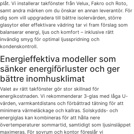
plåt. Vi installerar takfönster från Velux, Fakro och Roto,
samt andra märken om du önskar en annan leverantör. För
dig som vill uppgradera till bättre isolervärden, större
glasytor eller effektivare vädring tar vi fram förslag som
balanserar energi, ljus och komfort – inklusive rätt
invändig smyg för optimal ljusspridning och
kondenskontroll.
Energieffektiva modeller som
sänker energiförluster och ger
bättre inomhusklimat
Valet av rätt takfönster gör stor skillnad för
energikostnaden. Vi rekommenderar 3-glas med låga U-
värden, varmkantdistans och förbättrad tätning för att
minimera värmeläckage och kallras. Solskydds- och
energiglas kan kombineras för att hålla nere
övertemperaturer sommartid, samtidigt som ljusinsläppet
maximeras. För sovrum och kontor föreslår vi