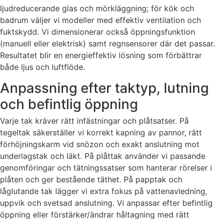
ljudreducerande glas och mörkläggning; för kök och
badrum väljer vi modeller med effektiv ventilation och
fuktskydd. Vi dimensionerar också öppningsfunktion
(manuell eller elektrisk) samt regnsensorer där det passar.
Resultatet blir en energieffektiv lösning som förbättrar
både ljus och luftflöde.
Anpassning efter taktyp, lutning
och befintlig öppning
Varje tak kräver rätt infästningar och plåtsatser. På
tegeltak säkerställer vi korrekt kapning av pannor, rätt
förhöjningskarm vid snözon och exakt anslutning mot
underlagstak och läkt. På plåttak använder vi passande
genomföringar och tätningssatser som hanterar rörelser i
plåten och ger bestående täthet. På papptak och
låglutande tak lägger vi extra fokus på vattenavledning,
uppvik och svetsad anslutning. Vi anpassar efter befintlig
öppning eller förstärker/ändrar håltagning med rätt