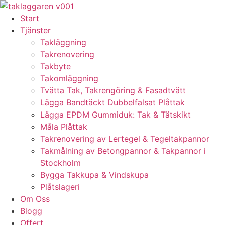
Skip
to
Start
content
Tjänster
Takläggning
Takrenovering
Takbyte
Takomläggning
Tvätta Tak, Takrengöring & Fasadtvätt
Lägga Bandtäckt Dubbelfalsat Plåttak
Lägga EPDM Gummiduk: Tak & Tätskikt
Måla Plåttak
Takrenovering av Lertegel & Tegeltakpannor
Takmålning av Betongpannor & Takpannor i
Stockholm
Bygga Takkupa & Vindskupa
Plåtslageri
Om Oss
Blogg
Offert