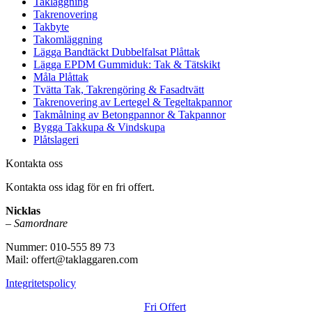
Takläggning
Takrenovering
Takbyte
Takomläggning
Lägga Bandtäckt Dubbelfalsat Plåttak
Lägga EPDM Gummiduk: Tak & Tätskikt
Måla Plåttak
Tvätta Tak, Takrengöring & Fasadtvätt
Takrenovering av Lertegel & Tegeltakpannor
Takmålning av Betongpannor & Takpannor
Bygga Takkupa & Vindskupa
Plåtslageri
Kontakta oss
Kontakta oss idag för en fri offert.
Nicklas
–
Samordnare
Nummer: 010-555 89 73
Mail: offert@taklaggaren.com
Integritetspolicy
Fri Offert