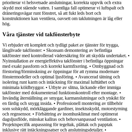
prioriterar vi helsvetsade anslutningar, korrekta uppvik och extra
skydd mot stående vatten. I samtliga fall optimerar vi luftspalt och
dräneringsvägar runt fönstret, så att fukt leds bort och
konstruktionen kan ventilera, oavsett om taklutningen är låg eller
hög.
Våra tjänster vid takfönsterbyte
Vi erbjuder ett komplett och tydligt paket av tjänster för trygga,
långlivade takfönster: • Skonsam demontering av befintliga
takfönster med kontrollerad vädersäkring för att skydda undertaket. •
Nyinstallation av energieffektiva takfönster i befintliga öppningar
med exakt passform och korrekt karmfixering. • Ombyggnad och
förstoring/förminskning av öppningar för att rymma modernare
fönstermodeller och optimal ljusföring. • Avancerad tätning och
isolering runt karm och intäckning för maximal lufttäthet och
minimala köldbryggor. • Utbyte av slitna, läckande eller immiga
takfönster med dokumenterad funktionskontroll efter montage. •
Invändig återställning av smygar, karmanslutningar och ytskikt för
en färdig och snygg insida. • Professionell montering av tillbehör
som solskydd, mörkläggande gardiner, insektsskydd, motorstyrning
och regnsensor. • Förbättring av inomhusklimat med optimerat
dagsljusflöde, minskat kallras och behovsanpassad ventilation. •
Projektspecifik anpassning för tegeltak, plåttak och papptak
inklusive rätt intäckningssatser och anslutningsdetaljer. •