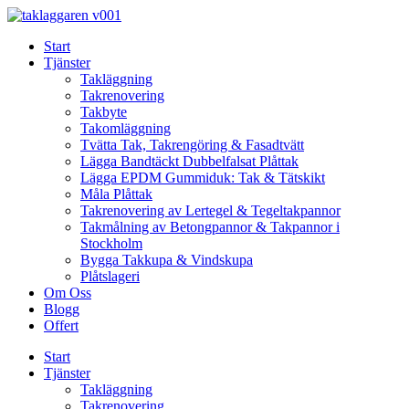
Skip
to
Start
content
Tjänster
Takläggning
Takrenovering
Takbyte
Takomläggning
Tvätta Tak, Takrengöring & Fasadtvätt
Lägga Bandtäckt Dubbelfalsat Plåttak
Lägga EPDM Gummiduk: Tak & Tätskikt
Måla Plåttak
Takrenovering av Lertegel & Tegeltakpannor
Takmålning av Betongpannor & Takpannor i
Stockholm
Bygga Takkupa & Vindskupa
Plåtslageri
Om Oss
Blogg
Offert
Start
Tjänster
Takläggning
Takrenovering