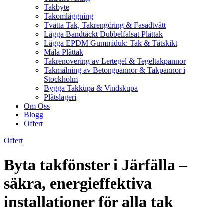
Takbyte
Takomläggning
Tvätta Tak, Takrengöring & Fasadtvätt
Lägga Bandtäckt Dubbelfalsat Plåttak
Lägga EPDM Gummiduk: Tak & Tätskikt
Måla Plåttak
Takrenovering av Lertegel & Tegeltakpannor
Takmålning av Betongpannor & Takpannor i
Stockholm
Bygga Takkupa & Vindskupa
Plåtslageri
Om Oss
Blogg
Offert
Offert
Byta takfönster i Järfälla –
säkra, energieffektiva
installationer för alla tak