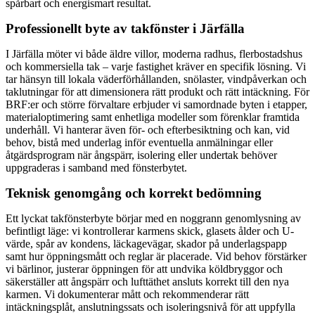
spårbart och energismart resultat.
Professionellt byte av takfönster i Järfälla
I Järfälla möter vi både äldre villor, moderna radhus, flerbostadshus
och kommersiella tak – varje fastighet kräver en specifik lösning. Vi
tar hänsyn till lokala väderförhållanden, snölaster, vindpåverkan och
taklutningar för att dimensionera rätt produkt och rätt intäckning. För
BRF:er och större förvaltare erbjuder vi samordnade byten i etapper,
materialoptimering samt enhetliga modeller som förenklar framtida
underhåll. Vi hanterar även för- och efterbesiktning och kan, vid
behov, bistå med underlag inför eventuella anmälningar eller
åtgärdsprogram när ångspärr, isolering eller undertak behöver
uppgraderas i samband med fönsterbytet.
Teknisk genomgång och korrekt bedömning
Ett lyckat takfönsterbyte börjar med en noggrann genomlysning av
befintligt läge: vi kontrollerar karmens skick, glasets ålder och U-
värde, spår av kondens, läckagevägar, skador på underlagspapp
samt hur öppningsmått och reglar är placerade. Vid behov förstärker
vi bärlinor, justerar öppningen för att undvika köldbryggor och
säkerställer att ångspärr och lufttäthet ansluts korrekt till den nya
karmen. Vi dokumenterar mått och rekommenderar rätt
intäckningsplåt, anslutningssats och isoleringsnivå för att uppfylla