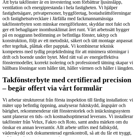
Att byta takfönster är en investering som förbättrar ljusinsläpp,
ventilation och energiprestanda i hela fastigheten. Vi hjälper
fastighetsägare, privatpersoner, byggföretag, bostadsrättsföreningar
och fastighetsutvecklare i Järfälla med fackmannamässiga
takfönsterbyten som minskar energiförluster, skyddar mot fukt och
ger ett behagligare inomhusklimat året runt. Vårt arbetssätt bygger
på en noggrann bedömning av befintliga fönster, taktyp och
konstruktion, följt av ett metodiskt, säkert och tätt montage anpassat
efter tegeltak, plåttak eller papptak. Vi kombinerar teknisk
kompetens med tydlig projektledning för att minimera störningar i
drift och boende under bytet. Med rätt val av energieffektiva
fönstermodeller, korrekt isolering och professionell tätning skapar vi
hållbara lösningar som håller tätt, håller värmen och håller i längden.
Takfönsterbyte med certifierad precision
– begär offert via vårt formulär
Vi arbetar strukturerat från första inspektion till färdig installation: vi
mäter upp befintlig öppning, analyserar fuktskydd, ångspärr och
bärighet, rekommenderar rätt fönsterstorlek och intäckningssystem
samt planerar en tids- och kostnadsoptimerad leverans. Vi installerar
takfönster från Velux, Fakro och Roto, samt andra märken om du
önskar en annan leverantör. Allt arbete utförs med fallskydd,
väderskydd och dokumenterad egenkontroll, så att du får ett tryggt,