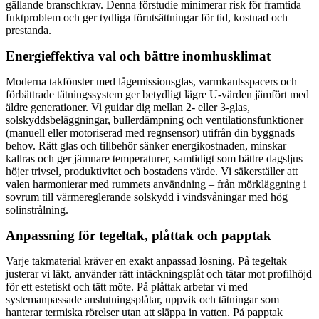
gällande branschkrav. Denna förstudie minimerar risk för framtida
fuktproblem och ger tydliga förutsättningar för tid, kostnad och
prestanda.
Energieffektiva val och bättre inomhusklimat
Moderna takfönster med lågemissionsglas, varmkantsspacers och
förbättrade tätningssystem ger betydligt lägre U-värden jämfört med
äldre generationer. Vi guidar dig mellan 2- eller 3-glas,
solskyddsbeläggningar, bullerdämpning och ventilationsfunktioner
(manuell eller motoriserad med regnsensor) utifrån din byggnads
behov. Rätt glas och tillbehör sänker energikostnaden, minskar
kallras och ger jämnare temperaturer, samtidigt som bättre dagsljus
höjer trivsel, produktivitet och bostadens värde. Vi säkerställer att
valen harmonierar med rummets användning – från mörkläggning i
sovrum till värmereglerande solskydd i vindsvåningar med hög
solinstrålning.
Anpassning för tegeltak, plåttak och papptak
Varje takmaterial kräver en exakt anpassad lösning. På tegeltak
justerar vi läkt, använder rätt intäckningsplåt och tätar mot profilhöjd
för ett estetiskt och tätt möte. På plåttak arbetar vi med
systemanpassade anslutningsplåtar, uppvik och tätningar som
hanterar termiska rörelser utan att släppa in vatten. På papptak