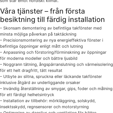
som står emot nordiskt klimat.
Våra tjänster – från första
besiktning till färdig installation
– Skonsam demontering av befintliga takfönster med
minsta möjliga påverkan på taktäckning
– Precisionsmontering av nya energieffektiva fönster i
befintliga öppningar enligt mått och lutning
– Anpassning och förstoring/förminskning av öppningar
för moderna modeller och bättre ljusbild
– Noggrann tätning, ångspärranslutning och värmeisolering
för ett helt dragfritt, tätt resultat
– Utbyte av slitna, spruckna eller läckande takfönster
inklusive åtgärd av underliggande orsaker
– Invändig återställning av smygar, gips, foder och målning
för ett färdigt helhetsintryck
– Installation av tillbehör: mörkläggning, solskydd,
insektsskydd, regnsensorer och motorstyrning
– Optimering av dagsljus och ventilation för bättre