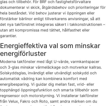
glas och tillbehör. För BRF och fastighetsförvaltare
dokumenterar vi skick, åtgärdsbehov och prioriteringar för
hela beståndet. Vid behov justerar vi öppningen eller
förstärker bärlinor enligt tillverkarens anvisningar, så att
det nya takfönstret integreras säkert i takkonstruktionen –
utan att kompromissa med täthet, hållfasthet eller
garantier.
Energieffektiva val som minskar
energiförluster
Moderna takfönster med lågt U-värde, varmkantspacer
och 3-glas minskar värmeläckage och motverkar kallras.
Solskyddsglas, invändigt eller utvändigt solskydd och
automatisk vädring kan kombinera komfort med
energibesparing. Vi guidar dig mellan fast, vrid- eller
topphängd öppningsfunktion och smarta tillbehör som
regnsensor och motorstyrning. Vi installerar takfönster
från Velux, Fakro och Roto, samt andra märken om du