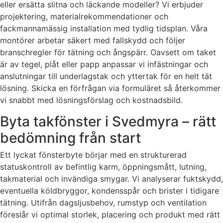
eller ersätta slitna och läckande modeller? Vi erbjuder
projektering, materialrekommendationer och
fackmannamässig installation med tydlig tidsplan. Våra
montörer arbetar säkert med fallskydd och följer
branschregler för tätning och ångspärr. Oavsett om taket
är av tegel, plåt eller papp anpassar vi infästningar och
anslutningar till underlagstak och yttertak för en helt tät
lösning. Skicka en förfrågan via formuläret så återkommer
vi snabbt med lösningsförslag och kostnadsbild.
Byta takfönster i Svedmyra – rätt
bedömning från start
Ett lyckat fönsterbyte börjar med en strukturerad
statuskontroll av befintlig karm, öppningsmått, lutning,
takmaterial och invändiga smygar. Vi analyserar fuktskydd,
eventuella köldbryggor, kondensspår och brister i tidigare
tätning. Utifrån dagsljusbehov, rumstyp och ventilation
föreslår vi optimal storlek, placering och produkt med rätt