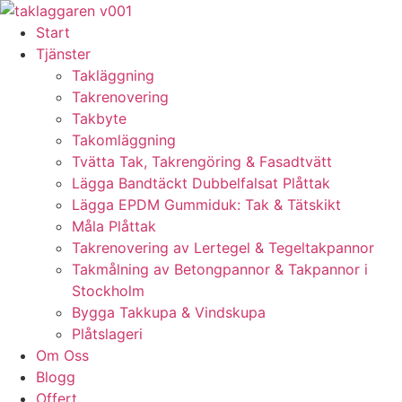
Skip
to
Start
content
Tjänster
Takläggning
Takrenovering
Takbyte
Takomläggning
Tvätta Tak, Takrengöring & Fasadtvätt
Lägga Bandtäckt Dubbelfalsat Plåttak
Lägga EPDM Gummiduk: Tak & Tätskikt
Måla Plåttak
Takrenovering av Lertegel & Tegeltakpannor
Takmålning av Betongpannor & Takpannor i
Stockholm
Bygga Takkupa & Vindskupa
Plåtslageri
Om Oss
Blogg
Offert