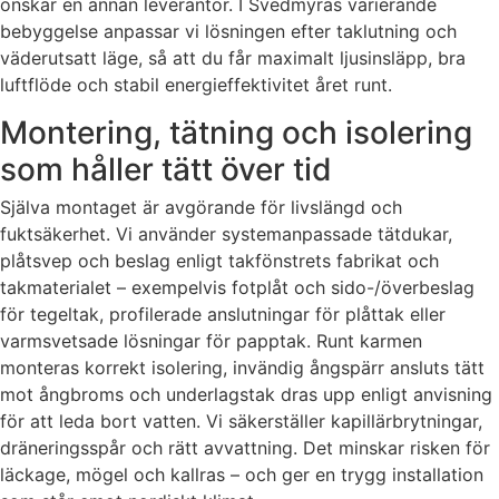
önskar en annan leverantör. I Svedmyras varierande
bebyggelse anpassar vi lösningen efter taklutning och
väderutsatt läge, så att du får maximalt ljusinsläpp, bra
luftflöde och stabil energieffektivitet året runt.
Montering, tätning och isolering
som håller tätt över tid
Själva montaget är avgörande för livslängd och
fuktsäkerhet. Vi använder systemanpassade tätdukar,
plåtsvep och beslag enligt takfönstrets fabrikat och
takmaterialet – exempelvis fotplåt och sido-/överbeslag
för tegeltak, profilerade anslutningar för plåttak eller
varmsvetsade lösningar för papptak. Runt karmen
monteras korrekt isolering, invändig ångspärr ansluts tätt
mot ångbroms och underlagstak dras upp enligt anvisning
för att leda bort vatten. Vi säkerställer kapillärbrytningar,
dräneringsspår och rätt avvattning. Det minskar risken för
läckage, mögel och kallras – och ger en trygg installation