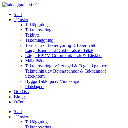
Skip
to
Start
content
Tjänster
Takläggning
Takrenovering
Takbyte
Takomläggning
Tvätta Tak, Takrengöring & Fasadtvätt
Lägga Bandtäckt Dubbelfalsat Plåttak
Lägga EPDM Gummiduk: Tak & Tätskikt
Måla Plåttak
Takrenovering av Lertegel & Tegeltakpannor
Takmålning av Betongpannor & Takpannor i
Stockholm
Bygga Takkupa & Vindskupa
Plåtslageri
Om Oss
Blogg
Offert
Start
Tjänster
Takläggning
Takrenovering