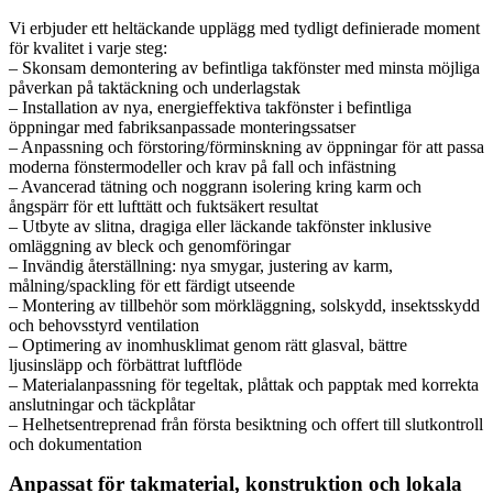
Vi erbjuder ett heltäckande upplägg med tydligt definierade moment
för kvalitet i varje steg:
– Skonsam demontering av befintliga takfönster med minsta möjliga
påverkan på taktäckning och underlagstak
– Installation av nya, energieffektiva takfönster i befintliga
öppningar med fabriksanpassade monteringssatser
– Anpassning och förstoring/förminskning av öppningar för att passa
moderna fönstermodeller och krav på fall och infästning
– Avancerad tätning och noggrann isolering kring karm och
ångspärr för ett lufttätt och fuktsäkert resultat
– Utbyte av slitna, dragiga eller läckande takfönster inklusive
omläggning av bleck och genomföringar
– Invändig återställning: nya smygar, justering av karm,
målning/spackling för ett färdigt utseende
– Montering av tillbehör som mörkläggning, solskydd, insektsskydd
och behovsstyrd ventilation
– Optimering av inomhusklimat genom rätt glasval, bättre
ljusinsläpp och förbättrat luftflöde
– Materialanpassning för tegeltak, plåttak och papptak med korrekta
anslutningar och täckplåtar
– Helhetsentreprenad från första besiktning och offert till slutkontroll
och dokumentation
Anpassat för takmaterial, konstruktion och lokala