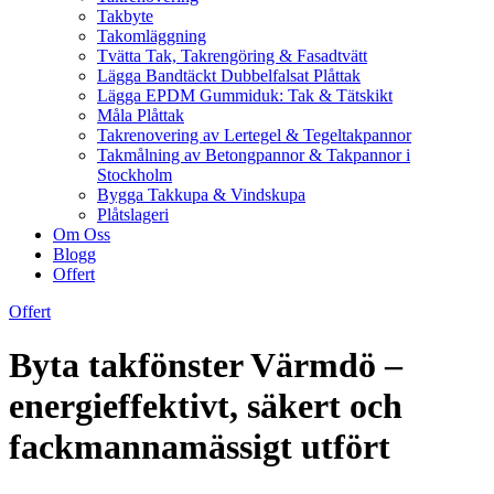
Takbyte
Takomläggning
Tvätta Tak, Takrengöring & Fasadtvätt
Lägga Bandtäckt Dubbelfalsat Plåttak
Lägga EPDM Gummiduk: Tak & Tätskikt
Måla Plåttak
Takrenovering av Lertegel & Tegeltakpannor
Takmålning av Betongpannor & Takpannor i
Stockholm
Bygga Takkupa & Vindskupa
Plåtslageri
Om Oss
Blogg
Offert
Offert
Byta takfönster Värmdö –
energieffektivt, säkert och
fackmannamässigt utfört