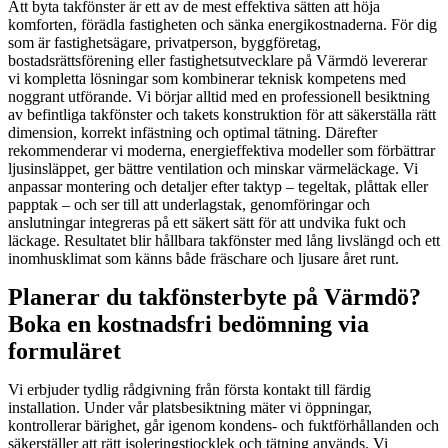
Att byta takfönster är ett av de mest effektiva sätten att höja
komforten, förädla fastigheten och sänka energikostnaderna. För dig
som är fastighetsägare, privatperson, byggföretag,
bostadsrättsförening eller fastighetsutvecklare på Värmdö levererar
vi kompletta lösningar som kombinerar teknisk kompetens med
noggrant utförande. Vi börjar alltid med en professionell besiktning
av befintliga takfönster och takets konstruktion för att säkerställa rätt
dimension, korrekt infästning och optimal tätning. Därefter
rekommenderar vi moderna, energieffektiva modeller som förbättrar
ljusinsläppet, ger bättre ventilation och minskar värmeläckage. Vi
anpassar montering och detaljer efter taktyp – tegeltak, plåttak eller
papptak – och ser till att underlagstak, genomföringar och
anslutningar integreras på ett säkert sätt för att undvika fukt och
läckage. Resultatet blir hållbara takfönster med lång livslängd och ett
inomhusklimat som känns både fräschare och ljusare året runt.
Planerar du takfönsterbyte på Värmdö?
Boka en kostnadsfri bedömning via
formuläret
Vi erbjuder tydlig rådgivning från första kontakt till färdig
installation. Under vår platsbesiktning mäter vi öppningar,
kontrollerar bärighet, går igenom kondens- och fuktförhållanden och
säkerställer att rätt isoleringstjocklek och tätning används. Vi