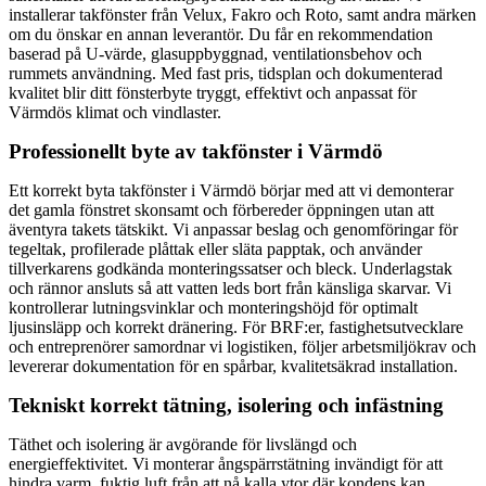
installerar takfönster från Velux, Fakro och Roto, samt andra märken
om du önskar en annan leverantör. Du får en rekommendation
baserad på U-värde, glasuppbyggnad, ventilationsbehov och
rummets användning. Med fast pris, tidsplan och dokumenterad
kvalitet blir ditt fönsterbyte tryggt, effektivt och anpassat för
Värmdös klimat och vindlaster.
Professionellt byte av takfönster i Värmdö
Ett korrekt byta takfönster i Värmdö börjar med att vi demonterar
det gamla fönstret skonsamt och förbereder öppningen utan att
äventyra takets tätskikt. Vi anpassar beslag och genomföringar för
tegeltak, profilerade plåttak eller släta papptak, och använder
tillverkarens godkända monteringssatser och bleck. Underlagstak
och rännor ansluts så att vatten leds bort från känsliga skarvar. Vi
kontrollerar lutningsvinklar och monteringshöjd för optimalt
ljusinsläpp och korrekt dränering. För BRF:er, fastighetsutvecklare
och entreprenörer samordnar vi logistiken, följer arbetsmiljökrav och
levererar dokumentation för en spårbar, kvalitetsäkrad installation.
Tekniskt korrekt tätning, isolering och infästning
Täthet och isolering är avgörande för livslängd och
energieffektivitet. Vi monterar ångspärrstätning invändigt för att
hindra varm, fuktig luft från att nå kalla ytor där kondens kan