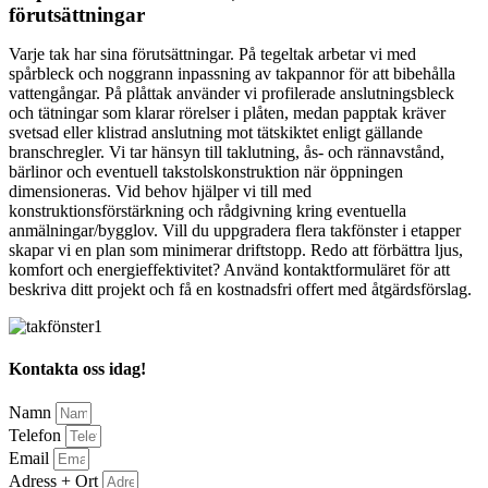
förutsättningar
Varje tak har sina förutsättningar. På tegeltak arbetar vi med
spårbleck och noggrann inpassning av takpannor för att bibehålla
vattengångar. På plåttak använder vi profilerade anslutningsbleck
och tätningar som klarar rörelser i plåten, medan papptak kräver
svetsad eller klistrad anslutning mot tätskiktet enligt gällande
branschregler. Vi tar hänsyn till taklutning, ås- och rännavstånd,
bärlinor och eventuell takstolskonstruktion när öppningen
dimensioneras. Vid behov hjälper vi till med
konstruktionsförstärkning och rådgivning kring eventuella
anmälningar/bygglov. Vill du uppgradera flera takfönster i etapper
skapar vi en plan som minimerar driftstopp. Redo att förbättra ljus,
komfort och energieffektivitet? Använd kontaktformuläret för att
beskriva ditt projekt och få en kostnadsfri offert med åtgärdsförslag.
Kontakta oss idag!
Namn
Telefon
Email
Adress + Ort