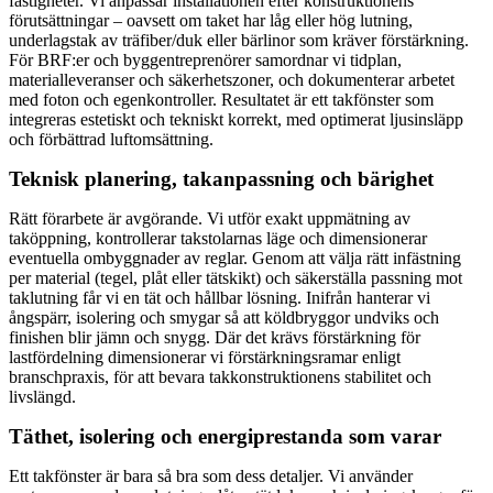
fastigheter. Vi anpassar installationen efter konstruktionens
förutsättningar – oavsett om taket har låg eller hög lutning,
underlagstak av träfiber/duk eller bärlinor som kräver förstärkning.
För BRF:er och byggentreprenörer samordnar vi tidplan,
materialleveranser och säkerhetszoner, och dokumenterar arbetet
med foton och egenkontroller. Resultatet är ett takfönster som
integreras estetiskt och tekniskt korrekt, med optimerat ljusinsläpp
och förbättrad luftomsättning.
Teknisk planering, takanpassning och bärighet
Rätt förarbete är avgörande. Vi utför exakt uppmätning av
taköppning, kontrollerar takstolarnas läge och dimensionerar
eventuella ombyggnader av reglar. Genom att välja rätt infästning
per material (tegel, plåt eller tätskikt) och säkerställa passning mot
taklutning får vi en tät och hållbar lösning. Inifrån hanterar vi
ångspärr, isolering och smygar så att köldbryggor undviks och
finishen blir jämn och snygg. Där det krävs förstärkning för
lastfördelning dimensionerar vi förstärkningsramar enligt
branschpraxis, för att bevara takkonstruktionens stabilitet och
livslängd.
Täthet, isolering och energiprestanda som varar
Ett takfönster är bara så bra som dess detaljer. Vi använder