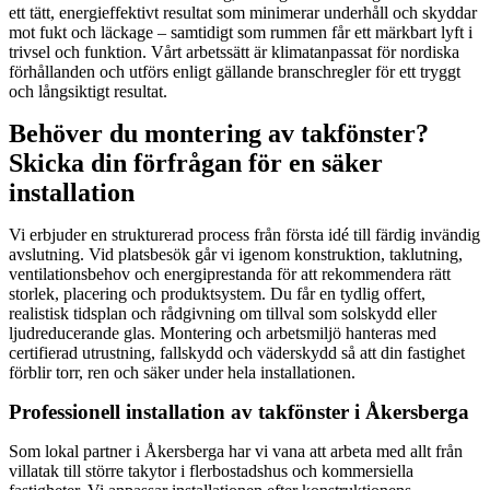
ett tätt, energieffektivt resultat som minimerar underhåll och skyddar
mot fukt och läckage – samtidigt som rummen får ett märkbart lyft i
trivsel och funktion. Vårt arbetssätt är klimatanpassat för nordiska
förhållanden och utförs enligt gällande branschregler för ett tryggt
och långsiktigt resultat.
Behöver du montering av takfönster?
Skicka din förfrågan för en säker
installation
Vi erbjuder en strukturerad process från första idé till färdig invändig
avslutning. Vid platsbesök går vi igenom konstruktion, taklutning,
ventilationsbehov och energiprestanda för att rekommendera rätt
storlek, placering och produktsystem. Du får en tydlig offert,
realistisk tidsplan och rådgivning om tillval som solskydd eller
ljudreducerande glas. Montering och arbetsmiljö hanteras med
certifierad utrustning, fallskydd och väderskydd så att din fastighet
förblir torr, ren och säker under hela installationen.
Professionell installation av takfönster i Åkersberga
Som lokal partner i Åkersberga har vi vana att arbeta med allt från
villatak till större takytor i flerbostadshus och kommersiella