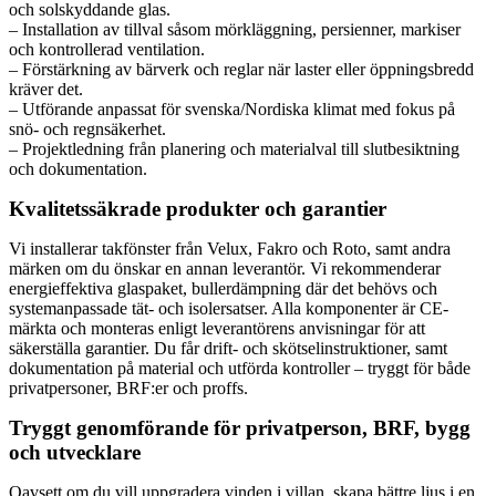
och solskyddande glas.
– Installation av tillval såsom mörkläggning, persienner, markiser
och kontrollerad ventilation.
– Förstärkning av bärverk och reglar när laster eller öppningsbredd
kräver det.
– Utförande anpassat för svenska/Nordiska klimat med fokus på
snö- och regnsäkerhet.
– Projektledning från planering och materialval till slutbesiktning
och dokumentation.
Kvalitetssäkrade produkter och garantier
Vi installerar takfönster från Velux, Fakro och Roto, samt andra
märken om du önskar en annan leverantör. Vi rekommenderar
energieffektiva glaspaket, bullerdämpning där det behövs och
systemanpassade tät- och isolersatser. Alla komponenter är CE-
märkta och monteras enligt leverantörens anvisningar för att
säkerställa garantier. Du får drift- och skötselinstruktioner, samt
dokumentation på material och utförda kontroller – tryggt för både
privatpersoner, BRF:er och proffs.
Tryggt genomförande för privatperson, BRF, bygg
och utvecklare
Oavsett om du vill uppgradera vinden i villan, skapa bättre ljus i en