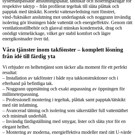
systemanpassade anslutningsplåtar, tätdukar och isoleringskragar för
respektive taktyp – från profilerat tegeltak till släta plåttak och
papptak med tätskikt. Korrekt vattenavledning runt fönstret,
vind-/fuktsäker anslutning mot underlagstak och noggrann invändig
isolering gör lösningen både vattentät och energieffektiv. Genom rätt
ventilationstillbehör och glasval minskas kondensrisk, drag och
onödigt värmeläckage, vilket ger stabil komfort och lägre
energikostnader över tid.
Våra tjänster inom takfönster – komplett lösning
från idé till färdig yta
Vi erbjuder en helhetstjänst som täcker alla moment för ett perfekt
resultat:
– Installation av takfönster i både nya takkonstruktioner och i
efterhand på befintliga tak.
– Noggrann uppmätning och exakt anpassning av öppningen för
millimeterpassning.
– Professionell montering i tegeltak, plåttak samt papptak/tätskikt
med rätt infattning.
– Avancerad tätning och isolering som säkerställer full vattentäthet
och minimalt underhåll.
– Invändig färdigställning med smygar, lister och släta ytor för en
elegant helhet.
– Montering av moderna, energieffektiva modeller med rätt U-värde