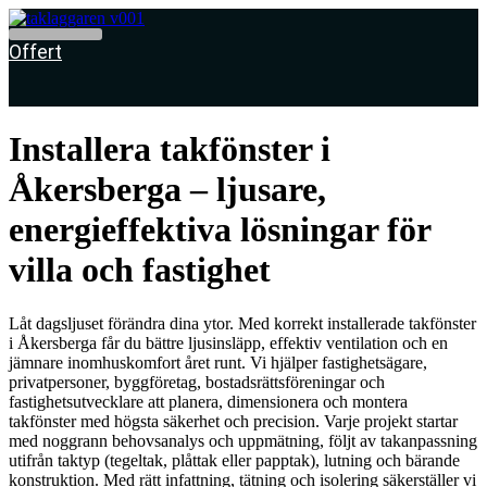
Skip
to
Offert
content
Installera takfönster i
Åkersberga – ljusare,
energieffektiva lösningar för
villa och fastighet
Låt dagsljuset förändra dina ytor. Med korrekt installerade takfönster
i Åkersberga får du bättre ljusinsläpp, effektiv ventilation och en
jämnare inomhuskomfort året runt. Vi hjälper fastighetsägare,
privatpersoner, byggföretag, bostadsrättsföreningar och
fastighetsutvecklare att planera, dimensionera och montera
takfönster med högsta säkerhet och precision. Varje projekt startar
med noggrann behovsanalys och uppmätning, följt av takanpassning
utifrån taktyp (tegeltak, plåttak eller papptak), lutning och bärande
konstruktion. Med rätt infattning, tätning och isolering säkerställer vi