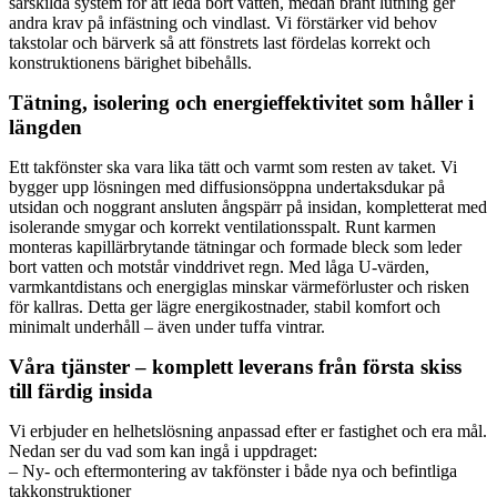
särskilda system för att leda bort vatten, medan brant lutning ger
andra krav på infästning och vindlast. Vi förstärker vid behov
takstolar och bärverk så att fönstrets last fördelas korrekt och
konstruktionens bärighet bibehålls.
Tätning, isolering och energieffektivitet som håller i
längden
Ett takfönster ska vara lika tätt och varmt som resten av taket. Vi
bygger upp lösningen med diffusionsöppna undertaksdukar på
utsidan och noggrant ansluten ångspärr på insidan, kompletterat med
isolerande smygar och korrekt ventilationsspalt. Runt karmen
monteras kapillärbrytande tätningar och formade bleck som leder
bort vatten och motstår vinddrivet regn. Med låga U-värden,
varmkantdistans och energiglas minskar värmeförluster och risken
för kallras. Detta ger lägre energikostnader, stabil komfort och
minimalt underhåll – även under tuffa vintrar.
Våra tjänster – komplett leverans från första skiss
till färdig insida
Vi erbjuder en helhetslösning anpassad efter er fastighet och era mål.
Nedan ser du vad som kan ingå i uppdraget:
– Ny- och eftermontering av takfönster i både nya och befintliga
takkonstruktioner