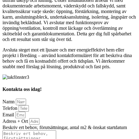
utifrån taktyp och lutning. Under installationen arbetar vi med
dokumenterade arbetsmoment, väderskydd och fallskydd, samt
kvalitetssäkrar varje skede: öppning, förstärkning, montering av
karm, anslutningsbleck, undertaksanslutning, isolering, ångspärr och
invändig beklädnad. Vi avslutar med funktionsprov av
öppning/ventilation, kontroll mot läckage och överlämning av
skötselråd och garantidokumentation. Detta ger dig full spårbarhet
och ett resultat som står sig över tid.
Avsluta steget mot ett ljusare och mer energieffektivt hem eller
projekt i Bredäng – använd kontaktformuläret för att beskriva dina
behov och få en kostnadsfri offert och tidsplan. Vi återkommer
snabbt med förslag på lösning, produktval och fast pris.
Kontakta oss idag!
Namn
Telefon
Email
Adress + Ort
Beskriv ert behov, förutsättningar, antal m2 & önskat startdatum