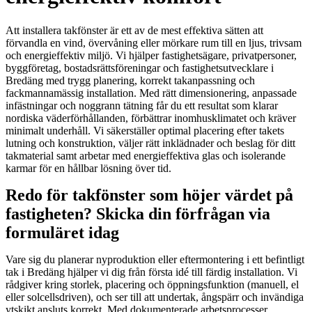
Att installera takfönster är ett av de mest effektiva sätten att
förvandla en vind, övervåning eller mörkare rum till en ljus, trivsam
och energieffektiv miljö. Vi hjälper fastighetsägare, privatpersoner,
byggföretag, bostadsrättsföreningar och fastighetsutvecklare i
Bredäng med trygg planering, korrekt takanpassning och
fackmannamässig installation. Med rätt dimensionering, anpassade
infästningar och noggrann tätning får du ett resultat som klarar
nordiska väderförhållanden, förbättrar inomhusklimatet och kräver
minimalt underhåll. Vi säkerställer optimal placering efter takets
lutning och konstruktion, väljer rätt inklädnader och beslag för ditt
takmaterial samt arbetar med energieffektiva glas och isolerande
karmar för en hållbar lösning över tid.
Redo för takfönster som höjer värdet på
fastigheten? Skicka din förfrågan via
formuläret idag
Vare sig du planerar nyproduktion eller eftermontering i ett befintligt
tak i Bredäng hjälper vi dig från första idé till färdig installation. Vi
rådgiver kring storlek, placering och öppningsfunktion (manuell, el
eller solcellsdriven), och ser till att undertak, ångspärr och invändiga
ytskikt ansluts korrekt. Med dokumenterade arbetsprocesser,