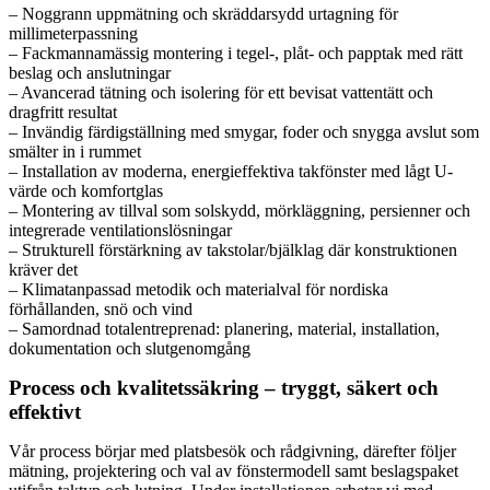
– Noggrann uppmätning och skräddarsydd urtagning för
millimeterpassning
– Fackmannamässig montering i tegel-, plåt- och papptak med rätt
beslag och anslutningar
– Avancerad tätning och isolering för ett bevisat vattentätt och
dragfritt resultat
– Invändig färdigställning med smygar, foder och snygga avslut som
smälter in i rummet
– Installation av moderna, energieffektiva takfönster med lågt U-
värde och komfortglas
– Montering av tillval som solskydd, mörkläggning, persienner och
integrerade ventilationslösningar
– Strukturell förstärkning av takstolar/bjälklag där konstruktionen
kräver det
– Klimatanpassad metodik och materialval för nordiska
förhållanden, snö och vind
– Samordnad totalentreprenad: planering, material, installation,
dokumentation och slutgenomgång
Process och kvalitetssäkring – tryggt, säkert och
effektivt
Vår process börjar med platsbesök och rådgivning, därefter följer
mätning, projektering och val av fönstermodell samt beslagspaket