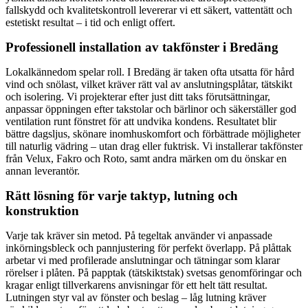
fallskydd och kvalitetskontroll levererar vi ett säkert, vattentätt och
estetiskt resultat – i tid och enligt offert.
Professionell installation av takfönster i Bredäng
Lokalkännedom spelar roll. I Bredäng är taken ofta utsatta för hård
vind och snölast, vilket kräver rätt val av anslutningsplåtar, tätskikt
och isolering. Vi projekterar efter just ditt taks förutsättningar,
anpassar öppningen efter takstolar och bärlinor och säkerställer god
ventilation runt fönstret för att undvika kondens. Resultatet blir
bättre dagsljus, skönare inomhuskomfort och förbättrade möjligheter
till naturlig vädring – utan drag eller fuktrisk. Vi installerar takfönster
från Velux, Fakro och Roto, samt andra märken om du önskar en
annan leverantör.
Rätt lösning för varje taktyp, lutning och
konstruktion
Varje tak kräver sin metod. På tegeltak använder vi anpassade
inkörningsbleck och pannjustering för perfekt överlapp. På plåttak
arbetar vi med profilerade anslutningar och tätningar som klarar
rörelser i plåten. På papptak (tätskiktstak) svetsas genomföringar och
kragar enligt tillverkarens anvisningar för ett helt tätt resultat.
Lutningen styr val av fönster och beslag – låg lutning kräver