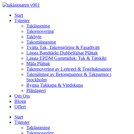
Skip
to
Start
content
Tjänster
Takläggning
Takrenovering
Takbyte
Takomläggning
Tvätta Tak, Takrengöring & Fasadtvätt
Lägga Bandtäckt Dubbelfalsat Plåttak
Lägga EPDM Gummiduk: Tak & Tätskikt
Måla Plåttak
Takrenovering av Lertegel & Tegeltakpannor
Takmålning av Betongpannor & Takpannor i
Stockholm
Bygga Takkupa & Vindskupa
Plåtslageri
Om Oss
Blogg
Offert
Start
Tjänster
Takläggning
Takrenovering