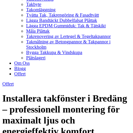
Takbyte
Takomläggning
Tvätta Tak, Takrengöring & Fasadtvätt
Lägga Bandtäckt Dubbelfalsat Plåttak
Lägga EPDM Gummiduk: Tak & Tätskikt
Måla Plåttak
Takrenovering av Lertegel & Tegeltakpannor
Takmålning av Betongpannor & Takpannor i
Stockholm
Bygga Takkupa & Vindskupa
Plåtslageri
Om Oss
Blogg
Offert
Offert
Installera takfönster i Bredäng
– professionell montering för
maximalt ljus och
energieffektiv komfort