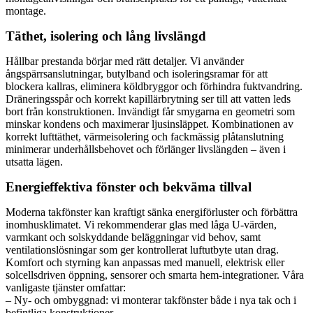
montage.
Täthet, isolering och lång livslängd
Hållbar prestanda börjar med rätt detaljer. Vi använder
ångspärrsanslutningar, butylband och isoleringsramar för att
blockera kallras, eliminera köldbryggor och förhindra fuktvandring.
Dräneringsspår och korrekt kapillärbrytning ser till att vatten leds
bort från konstruktionen. Invändigt får smygarna en geometri som
minskar kondens och maximerar ljusinsläppet. Kombinationen av
korrekt lufttäthet, värmeisolering och fackmässig plåtanslutning
minimerar underhållsbehovet och förlänger livslängden – även i
utsatta lägen.
Energieffektiva fönster och bekväma tillval
Moderna takfönster kan kraftigt sänka energiförluster och förbättra
inomhusklimatet. Vi rekommenderar glas med låga U-värden,
varmkant och solskyddande beläggningar vid behov, samt
ventilationslösningar som ger kontrollerat luftutbyte utan drag.
Komfort och styrning kan anpassas med manuell, elektrisk eller
solcellsdriven öppning, sensorer och smarta hem-integrationer. Våra
vanligaste tjänster omfattar:
– Ny- och ombyggnad: vi monterar takfönster både i nya tak och i
befintliga konstruktioner.