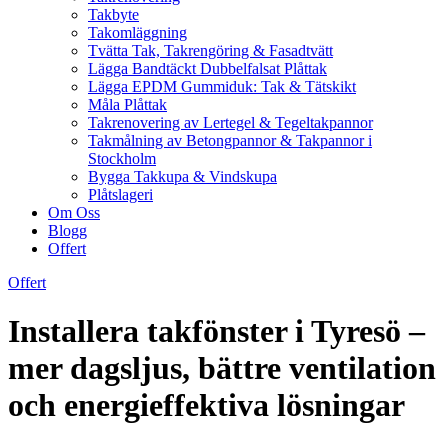
Takbyte
Takomläggning
Tvätta Tak, Takrengöring & Fasadtvätt
Lägga Bandtäckt Dubbelfalsat Plåttak
Lägga EPDM Gummiduk: Tak & Tätskikt
Måla Plåttak
Takrenovering av Lertegel & Tegeltakpannor
Takmålning av Betongpannor & Takpannor i
Stockholm
Bygga Takkupa & Vindskupa
Plåtslageri
Om Oss
Blogg
Offert
Offert
Installera takfönster i Tyresö –
mer dagsljus, bättre ventilation
och energieffektiva lösningar