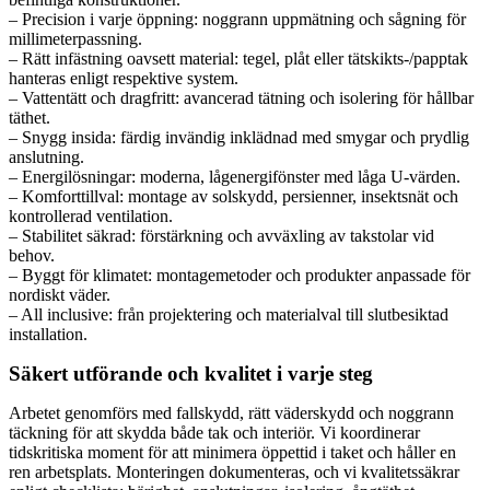
– Precision i varje öppning: noggrann uppmätning och sågning för
millimeterpassning.
– Rätt infästning oavsett material: tegel, plåt eller tätskikts-/papptak
hanteras enligt respektive system.
– Vattentätt och dragfritt: avancerad tätning och isolering för hållbar
täthet.
– Snygg insida: färdig invändig inklädnad med smygar och prydlig
anslutning.
– Energilösningar: moderna, lågenergifönster med låga U-värden.
– Komforttillval: montage av solskydd, persienner, insektsnät och
kontrollerad ventilation.
– Stabilitet säkrad: förstärkning och avväxling av takstolar vid
behov.
– Byggt för klimatet: montagemetoder och produkter anpassade för
nordiskt väder.
– All inclusive: från projektering och materialval till slutbesiktad
installation.
Säkert utförande och kvalitet i varje steg
Arbetet genomförs med fallskydd, rätt väderskydd och noggrann
täckning för att skydda både tak och interiör. Vi koordinerar
tidskritiska moment för att minimera öppettid i taket och håller en
ren arbetsplats. Monteringen dokumenteras, och vi kvalitetssäkrar