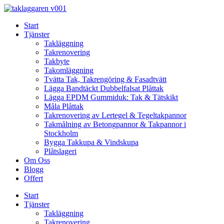
Skip
to
Start
content
Tjänster
Takläggning
Takrenovering
Takbyte
Takomläggning
Tvätta Tak, Takrengöring & Fasadtvätt
Lägga Bandtäckt Dubbelfalsat Plåttak
Lägga EPDM Gummiduk: Tak & Tätskikt
Måla Plåttak
Takrenovering av Lertegel & Tegeltakpannor
Takmålning av Betongpannor & Takpannor i
Stockholm
Bygga Takkupa & Vindskupa
Plåtslageri
Om Oss
Blogg
Offert
Start
Tjänster
Takläggning
Takrenovering