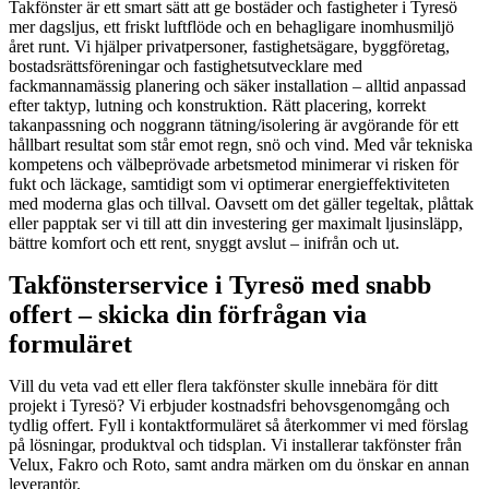
Takfönster är ett smart sätt att ge bostäder och fastigheter i Tyresö
mer dagsljus, ett friskt luftflöde och en behagligare inomhusmiljö
året runt. Vi hjälper privatpersoner, fastighetsägare, byggföretag,
bostadsrättsföreningar och fastighetsutvecklare med
fackmannamässig planering och säker installation – alltid anpassad
efter taktyp, lutning och konstruktion. Rätt placering, korrekt
takanpassning och noggrann tätning/isolering är avgörande för ett
hållbart resultat som står emot regn, snö och vind. Med vår tekniska
kompetens och välbeprövade arbetsmetod minimerar vi risken för
fukt och läckage, samtidigt som vi optimerar energieffektiviteten
med moderna glas och tillval. Oavsett om det gäller tegeltak, plåttak
eller papptak ser vi till att din investering ger maximalt ljusinsläpp,
bättre komfort och ett rent, snyggt avslut – inifrån och ut.
Takfönsterservice i Tyresö med snabb
offert – skicka din förfrågan via
formuläret
Vill du veta vad ett eller flera takfönster skulle innebära för ditt
projekt i Tyresö? Vi erbjuder kostnadsfri behovsgenomgång och
tydlig offert. Fyll i kontaktformuläret så återkommer vi med förslag
på lösningar, produktval och tidsplan. Vi installerar takfönster från
Velux, Fakro och Roto, samt andra märken om du önskar en annan
leverantör.