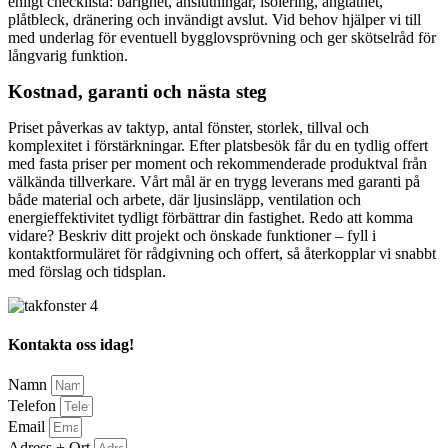
enligt checklista: bärighet, anslutningar, isolering, ångtäthet,
plåtbleck, dränering och invändigt avslut. Vid behov hjälper vi till
med underlag för eventuell bygglovsprövning och ger skötselråd för
långvarig funktion.
Kostnad, garanti och nästa steg
Priset påverkas av taktyp, antal fönster, storlek, tillval och
komplexitet i förstärkningar. Efter platsbesök får du en tydlig offert
med fasta priser per moment och rekommenderade produktval från
välkända tillverkare. Vårt mål är en trygg leverans med garanti på
både material och arbete, där ljusinsläpp, ventilation och
energieffektivitet tydligt förbättrar din fastighet. Redo att komma
vidare? Beskriv ditt projekt och önskade funktioner – fyll i
kontaktformuläret för rådgivning och offert, så återkopplar vi snabbt
med förslag och tidsplan.
Kontakta oss idag!
Namn
Telefon
Email
Adress + Ort