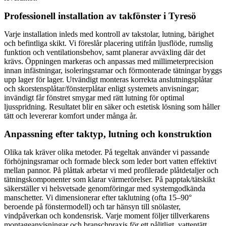
Professionell installation av takfönster i Tyresö
Varje installation inleds med kontroll av takstolar, lutning, bärighet
och befintliga skikt. Vi föreslår placering utifrån ljusflöde, rumslig
funktion och ventilationsbehov, samt planerar avväxling där det
krävs. Öppningen markeras och anpassas med millimeterprecision
innan infästningar, isoleringsramar och förmonterade tätningar byggs
upp lager för lager. Utvändigt monteras korrekta anslutningsplåtar
och skorstensplåtar/fönsterplåtar enligt systemets anvisningar;
invändigt får fönstret smygar med rätt lutning för optimal
ljusspridning. Resultatet blir en säker och estetisk lösning som håller
tätt och levererar komfort under många år.
Anpassning efter taktyp, lutning och konstruktion
Olika tak kräver olika metoder. På tegeltak använder vi passande
förhöjningsramar och formade bleck som leder bort vatten effektivt
mellan pannor. På plåttak arbetar vi med profilerade plåtdetaljer och
tätningskomponenter som klarar värmerörelser. På papptak/tätskikt
säkerställer vi helsvetsade genomföringar med systemgodkända
manschetter. Vi dimensionerar efter taklutning (ofta 15–90°
beroende på fönstermodell) och tar hänsyn till snölaster,
vindpåverkan och kondensrisk. Varje moment följer tillverkarens
montageanvisningar och branschpraxis för ett pålitligt, vattentätt