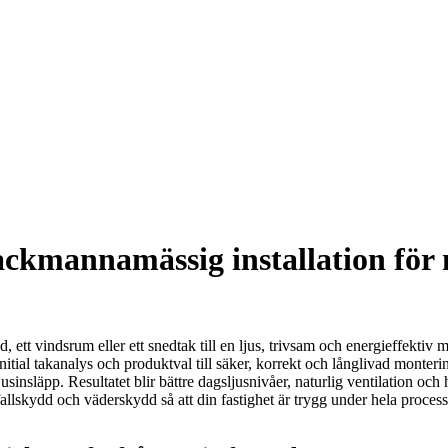
ackmannamässig installation för m
nd, ett vindsrum eller ett snedtak till en ljus, trivsam och energieffektiv 
nitial takanalys och produktval till säker, korrekt och långlivad monteri
jusinsläpp. Resultatet blir bättre dagsljusnivåer, naturlig ventilation 
skydd och väderskydd så att din fastighet är trygg under hela processen, 