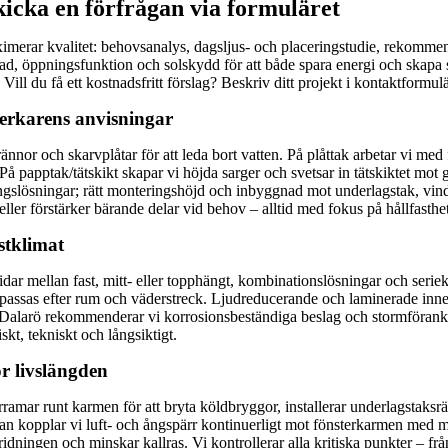
kicka en förfrågan via formuläret
merar kvalitet: behovsanalys, dagsljus- och placeringstudie, rekommenda
ad, öppningsfunktion och solskydd för att både spara energi och skap
Vill du få ett kostnadsfritt förslag? Beskriv ditt projekt i kontaktformu
lverkarens anvisningar
grännor och skarvplåtar för att leda bort vatten. På plåttak arbetar vi m
På papptak/tätskikt skapar vi höjda sarger och svetsar in tätskiktet mot
ingslösningar; rätt monteringshöjd och inbyggnad mot underlagstak, vin
 eller förstärker bärande delar vid behov – alltid med fokus på hållfasthe
stklimat
idar mellan fast, mitt- eller topphängt, kombinationslösningar och serie
assas efter rum och väderstreck. Ljudreducerande och laminerade innerr
 Dalarö rekommenderar vi korrosionsbeständiga beslag och stormförankri
kt, tekniskt och långsiktigt.
ör livslängden
lerramar runt karmen för att bryta köldbryggor, installerar underlagsta
sidan kopplar vi luft- och ångspärr kontinuerligt mot fönsterkarmen med
idningen och minskar kallras. Vi kontrollerar alla kritiska punkter – frå