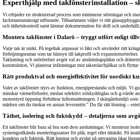
Experthjälp med takfönsterinstallation – s
Vi erbjuder en strukturerad process som minimerar störningar och maxi
fackmannamässigt utförande. Tillsammans väljer vi rätt glasuppbyggn
och täthetskontroll samt lämnar dokumentation för drift och underhåll. 
Montera takfönster i Dalarö – tryggt utfört enligt til
Varje tak är unikt. På tegeltak anpassar vi läkt och använder rätt krin
förhöjningsramar som tar hänsyn till takprofil och expansionsrörelser. 
Taklutning och snörörelser avgör val av anslutningsplåtar och dräner
konstruktion. Vi planerar infästningar mot takstolar/bjälkar och flyttar
Rätt produktval och energieffektivitet för nordiskt ku
Valet av takfönster styrs av funktion, energiprestanda och miljö. Vi gu
minskar värmeförluster, medan selektivt solskyddsglas och g-värde anp
motorstyrd öppning förbättrar luftomsättningen. I skärgårdsmiljö som
märken om du önskar en annan leverantör.” Du får rätt lösning – estetis
Täthet, isolering och fuktskydd – detaljerna som avg
Ett takfönster blir bara så bra som dess anslutningar. Vi monterar iso
systemgodkända monteringssatser för plåt, tegel eller tätskikt. På in
kondens och fuktrisk. Rätt lutning och avslut på smygarna ökar ljusspr