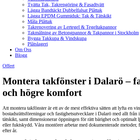
Tvätta Tak, Takrengöring & Fasadtvätt
Lägga Bandtäckt Dubbelfalsat Plåttak
Lägga EPDM Gummiduk: Tak & Tätskikt
Måla Plåttak
Takrenovering av Lertegel & Tegeltakpannor
Takmålning av Betongpannor & Takpannor i Stockholm
Bygga Takkupa & Vindskupa
Plåtslageri
Om Oss
Blogg
Offert
Montera takfönster i Dalarö – f
och högre komfort
Att montera takfönster är ett av de mest effektiva sätten att lyfta en vi
bostadsrättsföreningar och fastighetsutvecklare i Dalarö med allt från i
tätskikt, samt dimensionerar öppningen för rätt bärighet och optimalt l
eller fuktskydd. Våra montörer arbetar med dokumenterade metoder, fall
efter år.