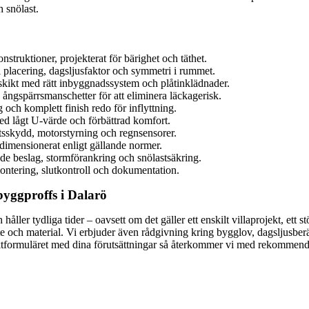
 snölast.
nstruktioner, projekterat för bärighet och täthet.
 placering, dagsljusfaktor och symmetri i rummet.
tskikt med rätt inbyggnadssystem och plåtinklädnader.
 ångspärrsmanschetter för att eliminera läckagerisk.
 och komplett finish redo för inflyttning.
ed lågt U-värde och förbättrad komfort.
ktsskydd, motorstyrning och regnsensorer.
, dimensionerat enligt gällande normer.
de beslag, stormförankring och snölastsäkring.
ontering, slutkontroll och dokumentation.
byggproffs i Dalarö
ller tydliga tider – oavsett om det gäller ett enskilt villaprojekt, ett st
te och material. Vi erbjuder även rådgivning kring bygglov, dagsljusberä
ktformuläret med dina förutsättningar så återkommer vi med rekommendat