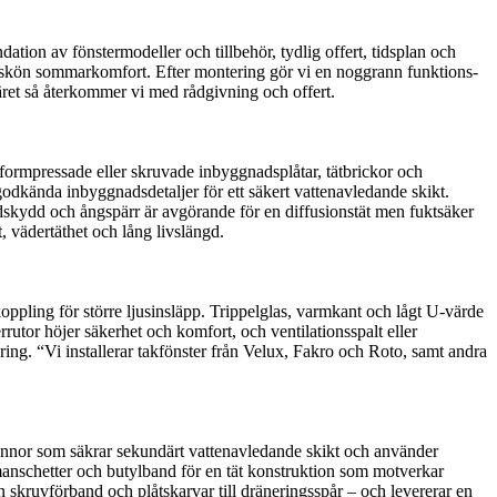
tion av fönstermodeller och tillbehör, tydlig offert, tidsplan och
a skön sommarkomfort. Efter montering gör vi en noggrann funktions-
läret så återkommer vi med rådgivning och offert.
ed formpressade eller skruvade inbyggnadsplåtar, tätbrickor och
 godkända inbyggnadsdetaljer för ett säkert vattenavledande skikt.
dskydd och ångspärr är avgörande för en diffusionstät men fuktsäker
t, vädertäthet och lång livslängd.
koppling för större ljusinsläpp. Trippelglas, varmkant och lågt U-värde
utor höjer säkerhet och komfort, och ventilationsspalt eller
ng. “Vi installerar takfönster från Velux, Fakro och Roto, samt andra
ksrännor som säkrar sekundärt vattenavledande skikt och använder
 manschetter och butylband för en tät konstruktion som motverkar
n skruvförband och plåtskarvar till dräneringsspår – och levererar en