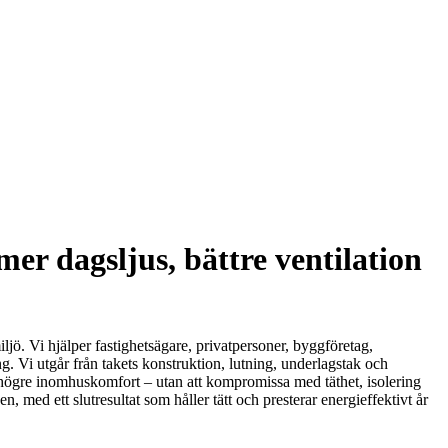
er dagsljus, bättre ventilation
miljö. Vi hjälper fastighetsägare, privatpersoner, byggföretag,
ng. Vi utgår från takets konstruktion, lutning, underlagstak och
och högre inomhuskomfort – utan att kompromissa med täthet, isolering
med ett slutresultat som håller tätt och presterar energieffektivt år