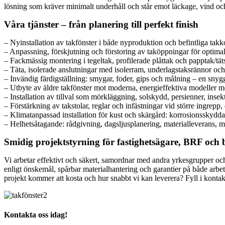
lösning som kräver minimalt underhåll och står emot läckage, vind och
Våra tjänster – från planering till perfekt finish
– Nyinstallation av takfönster i både nyproduktion och befintliga takko
– Anpassning, förskjutning och förstoring av taköppningar för optimal
– Fackmässig montering i tegeltak, profilerade plåttak och papptak/tä
– Täta, isolerade anslutningar med isolerram, underlagstaksrännor och
– Invändig färdigställning: smygar, foder, gips och målning – en snygg
– Utbyte av äldre takfönster mot moderna, energieffektiva modeller m
– Installation av tillval som mörkläggning, solskydd, persienner, inse
– Förstärkning av takstolar, reglar och infästningar vid större ingrepp
– Klimatanpassad installation för kust och skärgård: korrosionsskydda
– Helhetsåtagande: rådgivning, dagsljusplanering, materialleverans, m
Smidig projektstyrning för fastighetsägare, BRF och 
Vi arbetar effektivt och säkert, samordnar med andra yrkesgrupper och hå
enligt önskemål, spårbar materialhantering och garantier på både arbe
projekt kommer att kosta och hur snabbt vi kan leverera? Fyll i konta
Kontakta oss idag!