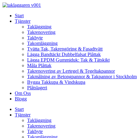
Skip
to
Start
content
Tjänster
Takläggning
Takrenovering
Takbyte
Takomläggning
Tvätta Tak, Takrengöring & Fasadtvätt
Lägga Bandtäckt Dubbelfalsat Plåttak
Lägga EPDM Gummiduk: Tak & Tätskikt
Måla Plåttak
Takrenovering av Lertegel & Tegeltakpannor
Takmålning av Betongpannor & Takpannor i Stockholm
Bygga Takkupa & Vindskupa
Plåtslageri
Om Oss
Blogg
Start
Tjänster
Takläggning
Takrenovering
Takbyte
Takomläggning