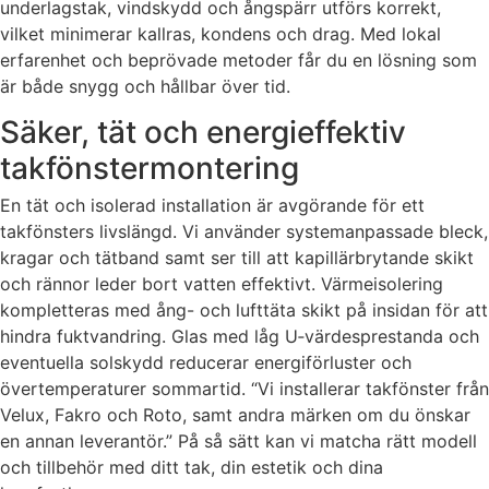
underlagstak, vindskydd och ångspärr utförs korrekt,
vilket minimerar kallras, kondens och drag. Med lokal
erfarenhet och beprövade metoder får du en lösning som
är både snygg och hållbar över tid.
Säker, tät och energieffektiv
takfönstermontering
En tät och isolerad installation är avgörande för ett
takfönsters livslängd. Vi använder systemanpassade bleck,
kragar och tätband samt ser till att kapillärbrytande skikt
och rännor leder bort vatten effektivt. Värmeisolering
kompletteras med ång- och lufttäta skikt på insidan för att
hindra fuktvandring. Glas med låg U‑värdesprestanda och
eventuella solskydd reducerar energiförluster och
övertemperaturer sommartid. “Vi installerar takfönster från
Velux, Fakro och Roto, samt andra märken om du önskar
en annan leverantör.” På så sätt kan vi matcha rätt modell
och tillbehör med ditt tak, din estetik och dina