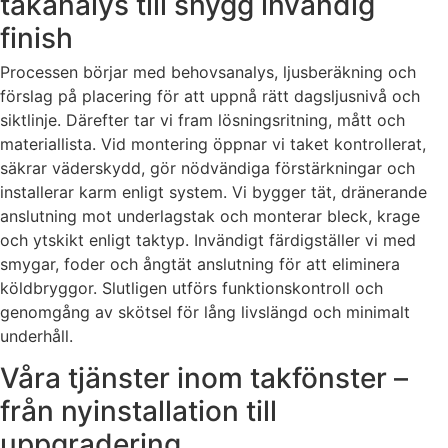
takanalys till snygg invändig
finish
Processen börjar med behovsanalys, ljusberäkning och
förslag på placering för att uppnå rätt dagsljusnivå och
siktlinje. Därefter tar vi fram lösningsritning, mått och
materiallista. Vid montering öppnar vi taket kontrollerat,
säkrar väderskydd, gör nödvändiga förstärkningar och
installerar karm enligt system. Vi bygger tät, dränerande
anslutning mot underlagstak och monterar bleck, krage
och ytskikt enligt taktyp. Invändigt färdigställer vi med
smygar, foder och ångtät anslutning för att eliminera
köldbryggor. Slutligen utförs funktionskontroll och
genomgång av skötsel för lång livslängd och minimalt
underhåll.
Våra tjänster inom takfönster –
från nyinstallation till
uppgradering