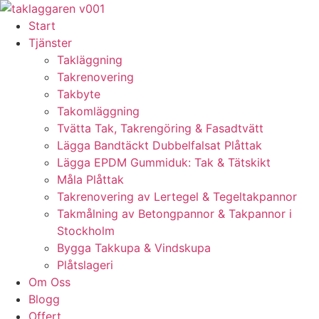
Skip
to
Start
content
Tjänster
Takläggning
Takrenovering
Takbyte
Takomläggning
Tvätta Tak, Takrengöring & Fasadtvätt
Lägga Bandtäckt Dubbelfalsat Plåttak
Lägga EPDM Gummiduk: Tak & Tätskikt
Måla Plåttak
Takrenovering av Lertegel & Tegeltakpannor
Takmålning av Betongpannor & Takpannor i
Stockholm
Bygga Takkupa & Vindskupa
Plåtslageri
Om Oss
Blogg
Offert