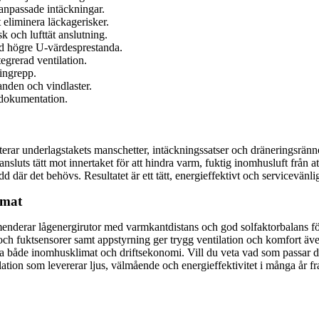
anpassade intäckningar.
 eliminera läckagerisker.
k och lufttät anslutning.
ed högre U-värdesprestanda.
egrerad ventilation.
ingrepp.
nden och vindlaster.
h dokumentation.
erar underlagstakets manschetter, intäckningssatser och dräneringsrännor 
uts tätt mot innertaket för att hindra varm, fuktig inomhusluft från at
dd där det behövs. Resultatet är ett tätt, energieffektivt och servicevänl
imat
mmenderar lågenergirutor med varmkantdistans och god solfaktorbalans fö
 fuktsensorer samt appstyrning ger trygg ventilation och komfort även
 både inomhusklimat och driftsekonomi. Vill du veta vad som passar din 
lation som levererar ljus, välmående och energieffektivitet i många år f