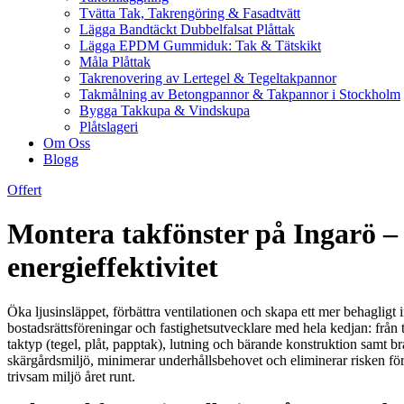
Tvätta Tak, Takrengöring & Fasadtvätt
Lägga Bandtäckt Dubbelfalsat Plåttak
Lägga EPDM Gummiduk: Tak & Tätskikt
Måla Plåttak
Takrenovering av Lertegel & Tegeltakpannor
Takmålning av Betongpannor & Takpannor i Stockholm
Bygga Takkupa & Vindskupa
Plåtslageri
Om Oss
Blogg
Offert
Montera takfönster på Ingarö – 
energieffektivitet
Öka ljusinsläppet, förbättra ventilationen och skapa ett mer behagligt
bostadsrättsföreningar och fastighetsutvecklare med hela kedjan: från 
taktyp (tegel, plåt, papptak), lutning och bärande konstruktion samt br
skärgårdsmiljö, minimerar underhållsbehovet och eliminerar risken för
trivsam miljö året runt.