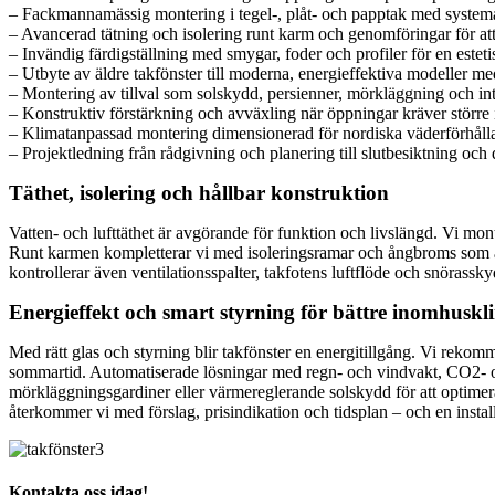
– Fackmannamässig montering i tegel-, plåt- och papptak med system
– Avancerad tätning och isolering runt karm och genomföringar för att
– Invändig färdigställning med smygar, foder och profiler för en estetis
– Utbyte av äldre takfönster till moderna, energieffektiva modeller m
– Montering av tillval som solskydd, persienner, mörkläggning och int
– Konstruktiv förstärkning och avväxling när öppningar kräver större 
– Klimatanpassad montering dimensionerad för nordiska väderförhålla
– Projektledning från rådgivning och planering till slutbesiktning oc
Täthet, isolering och hållbar konstruktion
Vatten- och lufttäthet är avgörande för funktion och livslängd. Vi mont
Runt karmen kompletterar vi med isoleringsramar och ångbroms som ansl
kontrollerar även ventilationsspalter, takfotens luftflöde och snörassky
Energieffekt och smart styrning för bättre inomhuskl
Med rätt glas och styrning blir takfönster en energitillgång. Vi reko
sommartid. Automatiserade lösningar med regn- och vindvakt, CO2- och
mörkläggningsgardiner eller värmereglerande solskydd för att optimera
återkommer vi med förslag, prisindikation och tidsplan – och en instal
Kontakta oss idag!