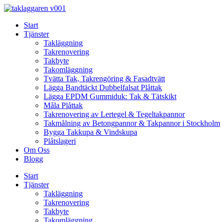
Skip
to
Start
content
Tjänster
Takläggning
Takrenovering
Takbyte
Takomläggning
Tvätta Tak, Takrengöring & Fasadtvätt
Lägga Bandtäckt Dubbelfalsat Plåttak
Lägga EPDM Gummiduk: Tak & Tätskikt
Måla Plåttak
Takrenovering av Lertegel & Tegeltakpannor
Takmålning av Betongpannor & Takpannor i Stockholm
Bygga Takkupa & Vindskupa
Plåtslageri
Om Oss
Blogg
Start
Tjänster
Takläggning
Takrenovering
Takbyte
Takomläggning