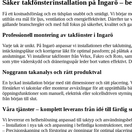
Säker takfönsterinstallation på Ingarö – be
Få ett kostnadsförslag och en tidsplan snabbt och smidigt. Vi börjar
utifrån era mål för ljus, ventilation och energieffektivitet. Därefter ta
gällande branschregler och med full fokus på säkerhet, kvalitet och gar
Professionell montering av takfönster i Ingarö
Varje tak är unikt. På Ingarö anpassar vi installationen efter taklutnin
intäckningsplåtar och korrigerar läkt för optimal passform; på plåtta
anslutningar. Vi installerar takfönster från Velux, Fakro och Roto, s
som yttre väderskydd och dräneringsspår leder bort vatten effektivt. De
Noggrann takanalys och rätt produktval
En lyckad installation börjar med rätt dimensioner och rätt placering
förstärker vi takstolar eller monterar avväxlingar för att upprätthåll
öppningsfunktioner som manuell, elektrisk eller solcellsdriven styrni
från början till slut.
Våra tjänster – komplett leverans från idé till färdig 
Vi levererar en helhetslösning anpassad till taktyp och användningsbe
– Installation i nya tak och anpassning i befintliga konstruktioner, me
– Precisionskapning och förstoring av öppningar för optimal placering