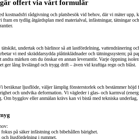
gär offert via vårt formulär
 med kostnadsfri rådgivning och platsbesök vid behov, där vi mäter upp
r vi fram en tydlig åtgärdsplan med materialval, infästningar, tätningar oc
antier.
g, tätskikt, undertak och bärlinor så att lastfördelning, vattendränering 
k arbetar vi med skräddarsydda plåtinklädnader och tätningssystem; på p
amt andra märken om du önskar en annan leverantör. Varje öppning isolera
t ger lång livslängd och trygg drift – även vid kraftiga regn och blåst.
. Vi beräknar ljusflöde, väljer lämplig fönsterstorlek och bestämmer h
a bärighet och undvika deformation. Vi vägleder i glas- och karmval (ener
ng. Om bygglov eller anmälan krävs kan vi bistå med tekniska underlag, s
smyg
hov:
d fokus på säker infästning och bibehållen bärighet.
 och ljusfördelning i rummet.