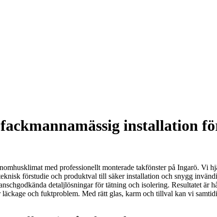
fackmannamässig installation för
 inomhusklimat med professionellt monterade takfönster på Ingarö. Vi hjä
teknisk förstudie och produktval till säker installation och snygg invä
anschgodkända detaljlösningar för tätning och isolering. Resultatet är hå
 läckage och fuktproblem. Med rätt glas, karm och tillval kan vi samtid