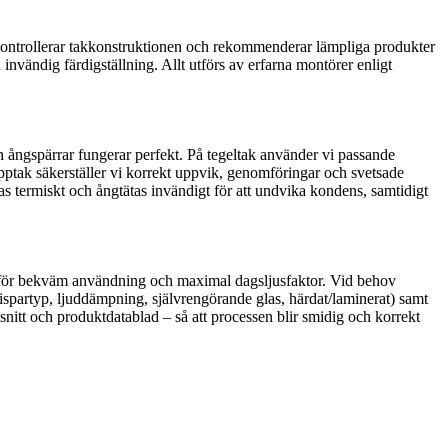
, kontrollerar takkonstruktionen och rekommenderar lämpliga produkter
h invändig färdigställning. Allt utförs av erfarna montörer enligt
och ångspärrar fungerar perfekt. På tegeltak använder vi passande
apptak säkerställer vi korrekt uppvik, genomföringar och svetsade
s termiskt och ångtätas invändigt för att undvika kondens, samtidigt
öjd för bekväm användning och maximal dagsljusfaktor. Vid behov
gispartyp, ljuddämpning, självrengörande glas, härdat/laminerat) samt
nitt och produktdatablad – så att processen blir smidig och korrekt