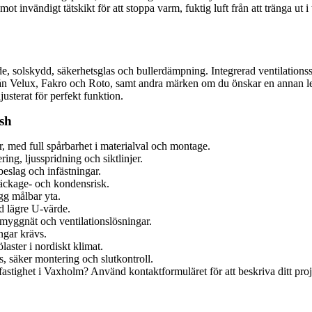
t invändigt tätskikt för att stoppa varm, fuktig luft från att tränga ut
e, solskydd, säkerhetsglas och bullerdämpning. Integrerad ventilationss
från Velux, Fakro och Roto, samt andra märken om du önskar en annan le
usterat för perfekt funktion.
ish
er, med full spårbarhet i materialval och montage.
ing, ljusspridning och siktlinjer.
 beslag och infästningar.
 läckage- och kondensrisk.
gg målbar yta.
ed lägre U-värde.
 myggnät och ventilationslösningar.
ngar krävs.
aster i nordiskt klimat.
, säker montering och slutkontroll.
fastighet i Vaxholm? Använd kontaktformuläret för att beskriva ditt proje