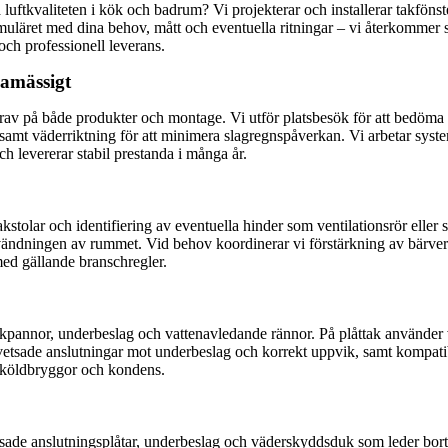
uftkvaliteten i kök och badrum? Vi projekterar och installerar takfönster
formuläret med dina behov, mått och eventuella ritningar – vi återkommer
och professionell leverans.
namässigt
 krav på både produkter och montage. Vi utför platsbesök för att bedöma 
l, samt väderriktning för att minimera slagregnspåverkan. Vi arbetar sy
ch levererar stabil prestanda i många år.
akstolar och identifiering av eventuella hinder som ventilationsrör eller 
vändningen av rummet. Vid behov koordinerar vi förstärkning av bärver
 med gällande branschregler.
kpannor, underbeslag och vattenavledande rännor. På plåttak använder vi s
lsvetsade anslutningar mot underbeslag och korrekt uppvik, samt kompat
a köldbryggor och kondens.
ssade anslutningsplåtar, underbeslag och väderskyddsduk som leder bort