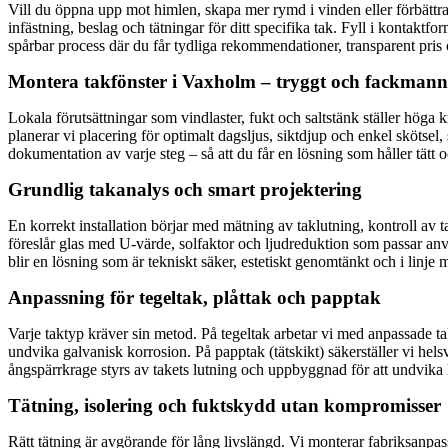
Vill du öppna upp mot himlen, skapa mer rymd i vinden eller förbättra l
infästning, beslag och tätningar för ditt specifika tak. Fyll i kontakt
spårbar process där du får tydliga rekommendationer, transparent pris 
Montera takfönster i Vaxholm – tryggt och fackman
Lokala förutsättningar som vindlaster, fukt och saltstänk ställer höga
planerar vi placering för optimalt dagsljus, siktdjup och enkel skötse
dokumentation av varje steg – så att du får en lösning som håller tätt o
Grundlig takanalys och smart projektering
En korrekt installation börjar med mätning av taklutning, kontroll av t
föreslår glas med U-värde, solfaktor och ljudreduktion som passar an
blir en lösning som är tekniskt säker, estetiskt genomtänkt och i linje
Anpassning för tegeltak, plåttak och papptak
Varje taktyp kräver sin metod. På tegeltak arbetar vi med anpassade ta
undvika galvanisk korrosion. På papptak (tätskikt) säkerställer vi he
ångspärrkrage styrs av takets lutning och uppbyggnad för att undvik
Tätning, isolering och fuktskydd utan kompromisser
Rätt tätning är avgörande för lång livslängd. Vi monterar fabriksanpa