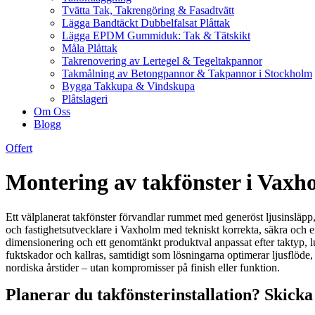
Tvätta Tak, Takrengöring & Fasadtvätt
Lägga Bandtäckt Dubbelfalsat Plåttak
Lägga EPDM Gummiduk: Tak & Tätskikt
Måla Plåttak
Takrenovering av Lertegel & Tegeltakpannor
Takmålning av Betongpannor & Takpannor i Stockholm
Bygga Takkupa & Vindskupa
Plåtslageri
Om Oss
Blogg
Offert
Montering av takfönster i Vaxho
Ett välplanerat takfönster förvandlar rummet med generöst ljusinsläpp, 
och fastighetsutvecklare i Vaxholm med tekniskt korrekta, säkra och ene
dimensionering och ett genomtänkt produktval anpassat efter taktyp,
fuktskador och kallras, samtidigt som lösningarna optimerar ljusflöd
nordiska årstider – utan kompromisser på finish eller funktion.
Planerar du takfönsterinstallation? Skicka