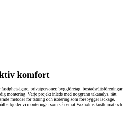
ektiv komfort
 fastighetsägare, privatpersoner, byggföretag, bostadsrättsföreningar
ärdig montering. Varje projekt inleds med noggrann takanalys, rätt
rade metoder för tätning och isolering som förebygger läckage,
håll erbjuder vi monteringar som står emot Vaxholms kustklimat och