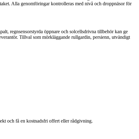
 i taket. Alla genomföringar kontrolleras med nivå och droppnäsor för
palt, regnsensorstyrda öppnare och solcellsdrivna tillbehör kan ge
verantör. Tillval som mörkläggande rullgardin, persienn, utvändigt
kt och få en kostnadsfri offert eller rådgivning.