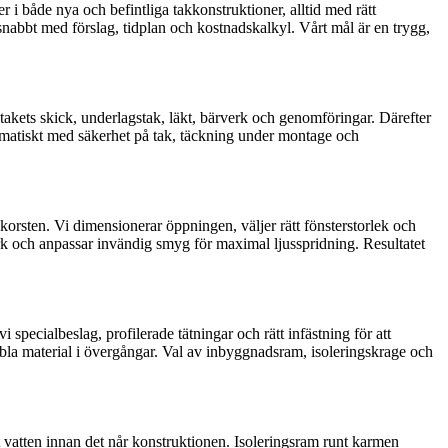
 i både nya och befintliga takkonstruktioner, alltid med rätt
 snabbt med förslag, tidplan och kostnadskalkyl. Vårt mål är en trygg,
takets skick, underlagstak, läkt, bärverk och genomföringar. Därefter
stematiskt med säkerhet på tak, täckning under montage och
skorsten. Vi dimensionerar öppningen, väljer rätt fönsterstorlek och
k och anpassar invändig smyg för maximal ljusspridning. Resultatet
pecialbeslag, profilerade tätningar och rätt infästning för att
ibla material i övergångar. Val av inbyggnadsram, isoleringskrage och
 vatten innan det når konstruktionen. Isoleringsram runt karmen