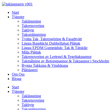
Skip
to
Start
content
Tjänster
Takläggning
Takrenovering
Takbyte
Takomläggning
Tvätta Tak, Takrengöring & Fasadtvätt
Lägga Bandtäckt Dubbelfalsat Plåttak
Lägga EPDM Gummiduk: Tak & Tätskikt
Måla Plåttak
Takrenovering av Lertegel & Tegeltakpannor
Takmålning av Betongpannor & Takpannor i Stockholm
Bygga Takkupa & Vindskupa
Plåtslageri
Om Oss
Blogg
Start
Tjänster
Takläggning
Takrenovering
Takbyte
Takomläggning