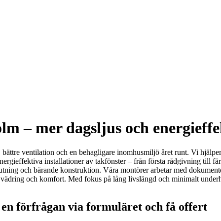
lm – mer dagsljus och energieff
bättre ventilation och en behagligare inomhusmiljö året runt. Vi hjälper
rgieffektiva installationer av takfönster – från första rådgivning till f
 lutning och bärande konstruktion. Våra montörer arbetar med dokumente
e, vädring och komfort. Med fokus på lång livslängd och minimalt under
 en förfrågan via formuläret och få offert