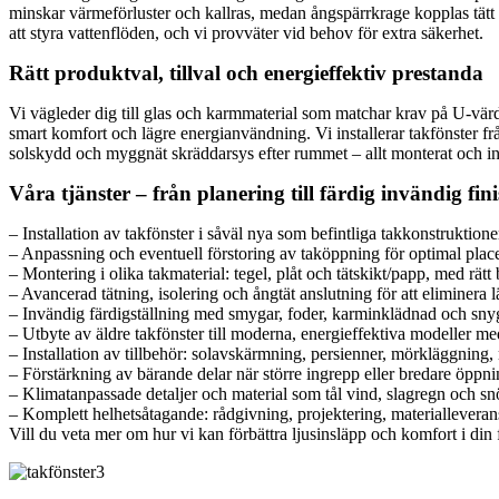
minskar värmeförluster och kallras, medan ångspärrkrage kopplas tätt mo
att styra vattenflöden, och vi provväter vid behov för extra säkerhet.
Rätt produktval, tillval och energieffektiv prestanda
Vi vägleder dig till glas och karmmaterial som matchar krav på U-värd
smart komfort och lägre energianvändning. Vi installerar takfönster 
solskydd och myggnät skräddarsys efter rummet – allt monterat och inj
Våra tjänster – från planering till färdig invändig fin
– Installation av takfönster i såväl nya som befintliga takkonstruktion
– Anpassning och eventuell förstoring av taköppning för optimal placer
– Montering i olika takmaterial: tegel, plåt och tätskikt/papp, med rätt
– Avancerad tätning, isolering och ångtät anslutning för att eliminera
– Invändig färdigställning med smygar, foder, karminklädnad och sny
– Utbyte av äldre takfönster till moderna, energieffektiva modeller m
– Installation av tillbehör: solavskärmning, persienner, mörkläggning,
– Förstärkning av bärande delar när större ingrepp eller bredare öppni
– Klimatanpassade detaljer och material som tål vind, slagregn och snöl
– Komplett helhetsåtagande: rådgivning, projektering, materialleverans
Vill du veta mer om hur vi kan förbättra ljusinsläpp och komfort i din 