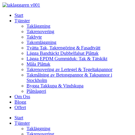
Skip
to
Start
content
Tjänster
Takläggning
Takrenovering
Takbyte
Takomläggning
Tvätta Tak, Takrengöring & Fasadtvätt
Lägga Bandtäckt Dubbelfalsat Plåttak
Lägga EPDM Gummiduk: Tak & Tätskikt
Måla Plåttak
Takrenovering av Lertegel & Tegeltakpannor
Takmålning av Betongpannor & Takpannor i
Stockholm
Bygga Takkupa & Vindskupa
Plåtslageri
Om Oss
Blogg
Offert
Start
Tjänster
Takläggning
Takrenovering