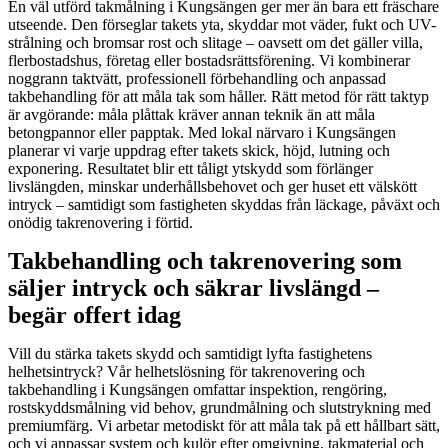
En väl utförd takmålning i Kungsängen ger mer än bara ett fräschare
utseende. Den förseglar takets yta, skyddar mot väder, fukt och UV-
strålning och bromsar rost och slitage – oavsett om det gäller villa,
flerbostadshus, företag eller bostadsrättsförening. Vi kombinerar
noggrann taktvätt, professionell förbehandling och anpassad
takbehandling för att måla tak som håller. Rätt metod för rätt taktyp
är avgörande: måla plåttak kräver annan teknik än att måla
betongpannor eller papptak. Med lokal närvaro i Kungsängen
planerar vi varje uppdrag efter takets skick, höjd, lutning och
exponering. Resultatet blir ett tåligt ytskydd som förlänger
livslängden, minskar underhållsbehovet och ger huset ett välskött
intryck – samtidigt som fastigheten skyddas från läckage, påväxt och
onödig takrenovering i förtid.
Takbehandling och takrenovering som
säljer intryck och säkrar livslängd –
begär offert idag
Vill du stärka takets skydd och samtidigt lyfta fastighetens
helhetsintryck? Vår helhetslösning för takrenovering och
takbehandling i Kungsängen omfattar inspektion, rengöring,
rostskyddsmålning vid behov, grundmålning och slutstrykning med
premiumfärg. Vi arbetar metodiskt för att måla tak på ett hållbart sätt,
och vi anpassar system och kulör efter omgivning, takmaterial och