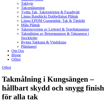
Takbyte
Takomläggning
Tvätta Tak, Takrengöring & Fasadtvätt
Lägga Bandtäckt Dubbelfalsat Plåttak
Lägga EPDM Gummiduk: Tak & Tätskikt
Måla Plåttak
Takrenovering av Lertegel & Tegeltakpannor
Takmålning av Betongpannor & Takpannor i
Stockholm
Bygga Takkupa & Vindskupa
Plåtslageri
Om Oss
Blogg
Offert
Offert
Takmålning i Kungsängen –
hållbart skydd och snygg finish
för alla tak