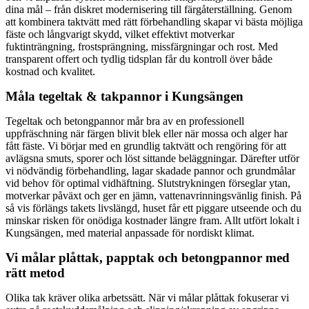
dina mål – från diskret modernisering till färgåterställning. Genom
att kombinera taktvätt med rätt förbehandling skapar vi bästa möjliga
fäste och långvarigt skydd, vilket effektivt motverkar
fuktinträngning, frostsprängning, missfärgningar och rost. Med
transparent offert och tydlig tidsplan får du kontroll över både
kostnad och kvalitet.
Måla tegeltak & takpannor i Kungsängen
Tegeltak och betongpannor mår bra av en professionell
uppfräschning när färgen blivit blek eller när mossa och alger har
fått fäste. Vi börjar med en grundlig taktvätt och rengöring för att
avlägsna smuts, sporer och löst sittande beläggningar. Därefter utför
vi nödvändig förbehandling, lagar skadade pannor och grundmålar
vid behov för optimal vidhäftning. Slutstrykningen förseglar ytan,
motverkar påväxt och ger en jämn, vattenavrinningsvänlig finish. På
så vis förlängs takets livslängd, huset får ett piggare utseende och du
minskar risken för onödiga kostnader längre fram. Allt utfört lokalt i
Kungsängen, med material anpassade för nordiskt klimat.
Vi målar plåttak, papptak och betongpannor med
rätt metod
Olika tak kräver olika arbetssätt. När vi målar plåttak fokuserar vi