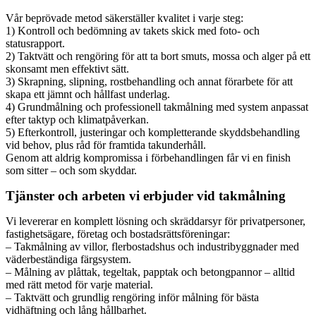
Vår beprövade metod säkerställer kvalitet i varje steg:
1) Kontroll och bedömning av takets skick med foto- och
statusrapport.
2) Taktvätt och rengöring för att ta bort smuts, mossa och alger på ett
skonsamt men effektivt sätt.
3) Skrapning, slipning, rostbehandling och annat förarbete för att
skapa ett jämnt och hållfast underlag.
4) Grundmålning och professionell takmålning med system anpassat
efter taktyp och klimatpåverkan.
5) Efterkontroll, justeringar och kompletterande skyddsbehandling
vid behov, plus råd för framtida takunderhåll.
Genom att aldrig kompromissa i förbehandlingen får vi en finish
som sitter – och som skyddar.
Tjänster och arbeten vi erbjuder vid takmålning
Vi levererar en komplett lösning och skräddarsyr för privatpersoner,
fastighetsägare, företag och bostadsrättsföreningar:
– Takmålning av villor, flerbostadshus och industribyggnader med
väderbeständiga färgsystem.
– Målning av plåttak, tegeltak, papptak och betongpannor – alltid
med rätt metod för varje material.
– Taktvätt och grundlig rengöring inför målning för bästa
vidhäftning och lång hållbarhet.