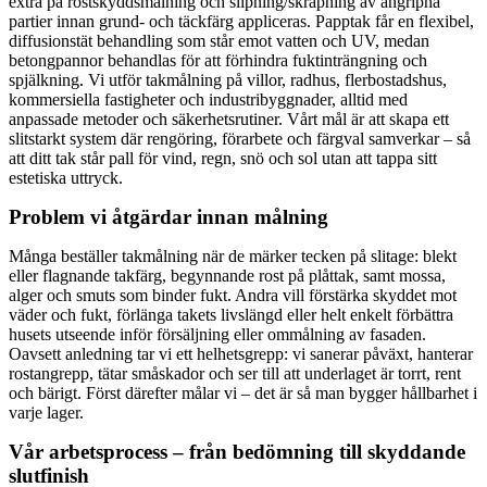
extra på rostskyddsmålning och slipning/skrapning av angripna
partier innan grund- och täckfärg appliceras. Papptak får en flexibel,
diffusionstät behandling som står emot vatten och UV, medan
betongpannor behandlas för att förhindra fuktinträngning och
spjälkning. Vi utför takmålning på villor, radhus, flerbostadshus,
kommersiella fastigheter och industribyggnader, alltid med
anpassade metoder och säkerhetsrutiner. Vårt mål är att skapa ett
slitstarkt system där rengöring, förarbete och färgval samverkar – så
att ditt tak står pall för vind, regn, snö och sol utan att tappa sitt
estetiska uttryck.
Problem vi åtgärdar innan målning
Många beställer takmålning när de märker tecken på slitage: blekt
eller flagnande takfärg, begynnande rost på plåttak, samt mossa,
alger och smuts som binder fukt. Andra vill förstärka skyddet mot
väder och fukt, förlänga takets livslängd eller helt enkelt förbättra
husets utseende inför försäljning eller ommålning av fasaden.
Oavsett anledning tar vi ett helhetsgrepp: vi sanerar påväxt, hanterar
rostangrepp, tätar småskador och ser till att underlaget är torrt, rent
och bärigt. Först därefter målar vi – det är så man bygger hållbarhet i
varje lager.
Vår arbetsprocess – från bedömning till skyddande
slutfinish