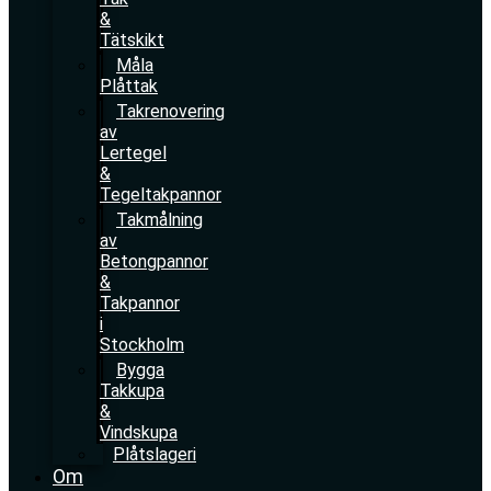
&
Tätskikt
Måla
Plåttak
Takrenovering
av
Lertegel
&
Tegeltakpannor
Takmålning
av
Betongpannor
&
Takpannor
i
Stockholm
Bygga
Takkupa
&
Vindskupa
Plåtslageri
Om