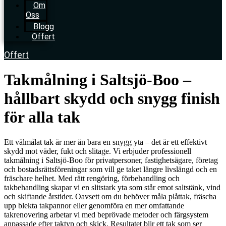
Om
Oss
Blogg
Offert
Offert
Takmålning i Saltsjö-Boo –
hållbart skydd och snygg finish
för alla tak
Ett välmålat tak är mer än bara en snygg yta – det är ett effektivt
skydd mot väder, fukt och slitage. Vi erbjuder professionell
takmålning i Saltsjö-Boo för privatpersoner, fastighetsägare, företag
och bostadsrättsföreningar som vill ge taket längre livslängd och en
fräschare helhet. Med rätt rengöring, förbehandling och
takbehandling skapar vi en slitstark yta som står emot saltstänk, vind
och skiftande årstider. Oavsett om du behöver måla plåttak, fräscha
upp blekta takpannor eller genomföra en mer omfattande
takrenovering arbetar vi med beprövade metoder och färgsystem
anpassade efter taktyp och skick. Resultatet blir ett tak som ser