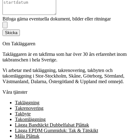
Bifoga gärna eventuella dokument, bilder eller ritningar
Skicka
Om Takläggaren
Takläggaren är en takfirma som har över 30 års erfarenhet inom
takbranschen i hela Sverige.
Vi arbetar med takläggning, takrenovering, takbyten och
takomläggning i Stor-Stockholm, Skåne, Göteborg, Sörmland,
Västmanland, Dalarna, Östergötland & Uppland med omnejd.
Våra tjänster
Takläggning
Takrenovering
Takbyte
Takomläggning
Lägga Bandtäckt Dubbelfalsat Plåttak
Lägga EPDM Gummiduk: Tak & Tätskikt
Måla Plåttak