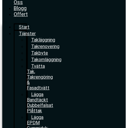
Oss
Blogg
Offert
Start
Tjänster
Takläggning
Takrenovering
Takbyte
Takomläggning
Tvätta
Tak,
Takrengöring
&
Fasadtvätt
Lägga
Bandtäckt
Dubbelfalsat
Plåttak
Lägga
EPDM