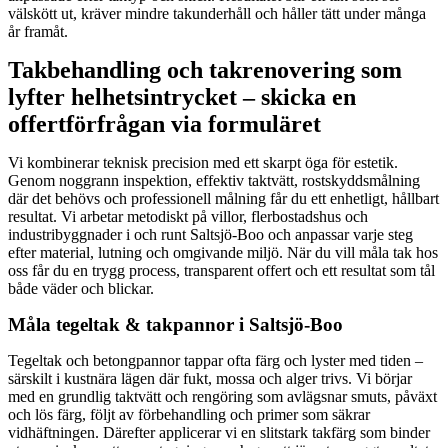
välskött ut, kräver mindre takunderhåll och håller tätt under många
år framåt.
Takbehandling och takrenovering som
lyfter helhetsintrycket – skicka en
offertförfrågan via formuläret
Vi kombinerar teknisk precision med ett skarpt öga för estetik.
Genom noggrann inspektion, effektiv taktvätt, rostskyddsmålning
där det behövs och professionell målning får du ett enhetligt, hållbart
resultat. Vi arbetar metodiskt på villor, flerbostadshus och
industribyggnader i och runt Saltsjö-Boo och anpassar varje steg
efter material, lutning och omgivande miljö. När du vill måla tak hos
oss får du en trygg process, transparent offert och ett resultat som tål
både väder och blickar.
Måla tegeltak & takpannor i Saltsjö-Boo
Tegeltak och betongpannor tappar ofta färg och lyster med tiden –
särskilt i kustnära lägen där fukt, mossa och alger trivs. Vi börjar
med en grundlig taktvätt och rengöring som avlägsnar smuts, påväxt
och lös färg, följt av förbehandling och primer som säkrar
vidhäftningen. Därefter applicerar vi en slitstark takfärg som binder