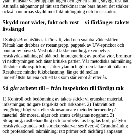
ytan, minskar vattenupptagningen och ger ett jämnt, snyggt resultat.
Att måla takpannor på rätt sätt förskönar inte bara huset, det stärker
också pannornas skydd mot fuktinträngning och frostskador.
Skydd mot väder, fukt och rost – vi förlänger takets
livslängd
I Saltsjö-Boo utsätts tak för salt, vind och snabba väderskiften.
Plåttak kan drabbas av rostangrepp, papptak av UV-sprickor och
pannor av påväxt. Med riktad takbehandling, exempelvis
rostskyddsmålning på plåt och impregnering av porösa ytor, bromsar
vi nedbrytningen och tätar kritiska partier. Vår metodiska takmålning
försluter mikrosprickor, stärker ytan och gör den lättare att hålla ren.
Resultatet: mindre fuktbelastning, längre tid mellan
underhållstillfällena och ett tak som står emot år efter år.
Så går arbetet till – från inspektion till färdigt tak
1) Kontroll och bedömning av takets skick: vi granskar material,
infästningar, tidigare färgskikt och riskzoner. 2) Taktvätt och
rengöring: högtryck eller skonsammare metoder beroende på
material, där mossa, alger och smuts avlägsnas noggrant. 3)
Skrapning, rostbehandling och förarbete: lös färg tas bort, plåtytor
rostskyddsgrundas och sprickor/skarvar ses över. 4) Grundmålning
och professionell takmålning: rätt primer och täckfärg i anpassat