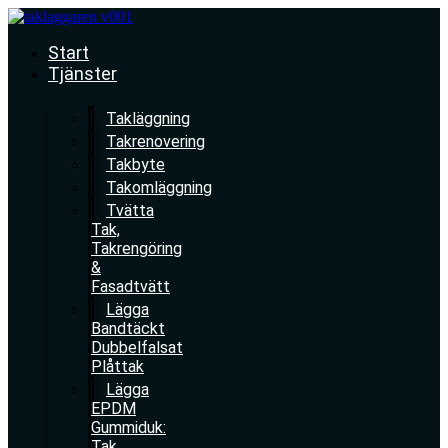
Skip
to
Start
content
Tjänster
Takläggning
Takrenovering
Takbyte
Takomläggning
Tvätta
Tak,
Takrengöring
&
Fasadtvätt
Lägga
Bandtäckt
Dubbelfalsat
Plåttak
Lägga
EPDM
Gummiduk:
Tak