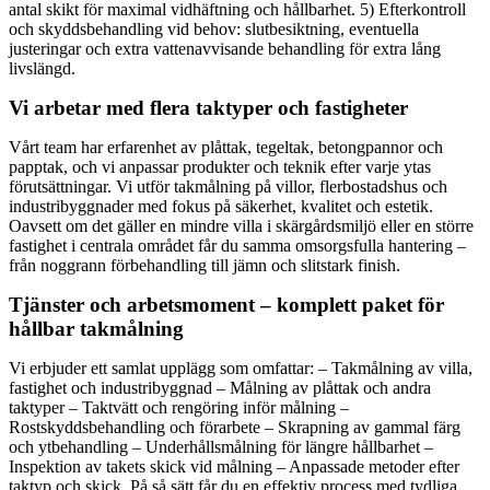
antal skikt för maximal vidhäftning och hållbarhet. 5) Efterkontroll
och skyddsbehandling vid behov: slutbesiktning, eventuella
justeringar och extra vattenavvisande behandling för extra lång
livslängd.
Vi arbetar med flera taktyper och fastigheter
Vårt team har erfarenhet av plåttak, tegeltak, betongpannor och
papptak, och vi anpassar produkter och teknik efter varje ytas
förutsättningar. Vi utför takmålning på villor, flerbostadshus och
industribyggnader med fokus på säkerhet, kvalitet och estetik.
Oavsett om det gäller en mindre villa i skärgårdsmiljö eller en större
fastighet i centrala området får du samma omsorgsfulla hantering –
från noggrann förbehandling till jämn och slitstark finish.
Tjänster och arbetsmoment – komplett paket för
hållbar takmålning
Vi erbjuder ett samlat upplägg som omfattar: – Takmålning av villa,
fastighet och industribyggnad – Målning av plåttak och andra
taktyper – Taktvätt och rengöring inför målning –
Rostskyddsbehandling och förarbete – Skrapning av gammal färg
och ytbehandling – Underhållsmålning för längre hållbarhet –
Inspektion av takets skick vid målning – Anpassade metoder efter
taktyp och skick. På så sätt får du en effektiv process med tydliga