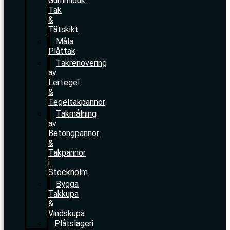
Gummiduk:
Tak
&
Tätskikt
Måla
Plåttak
Takrenovering
av
Lertegel
&
Tegeltakpannor
Takmålning
av
Betongpannor
&
Takpannor
i
Stockholm
Bygga
Takkupa
&
Vindskupa
Plåtslageri