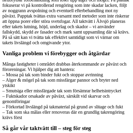
fokuserar vi på kontrollerad rengöring som inte skadar lacken, följt
av noggrann avspolning och eventuell efterbehandling mot ny
påväxt. Papptak tvättas extra varsamt med metoder som inte riskerar
att öppna porer eller störa svetsfogar. All taktvätt i Älvsjö planeras
efter takets lutning, höjd, underlag och skador – vi använder
fallskydd, skydd av fasader och mark samt uppsamling där så krävs.
På så sätt kan vi tvätta tak effektivt samtidigt som vi värnar om
takets livslängd och omgivande ytor.
Vanliga problem vi förebygger och åtgärdar
Många fastigheter i området drabbas återkommande av påväxt och
föroreningar. Vi hjälper dig att hantera:
– Mossa på tak som binder fukt och stoppar avrinning
– Alger & mögel på tak som missfärgar pannor och bryter ned
ytskikt
– Smutsiga eller missfärgade tak som försämrar helhetsintrycket
– Fuktskador orsakade av påväxt, särskilt vid skarvar och
genomföringar
– Förkortad livslängd på takmaterial på grund av slitage och fukt
– Tak som ska målas eller renoveras där en grundlig takrengöring
krävs först
Så går vår taktvätt till – steg för steg