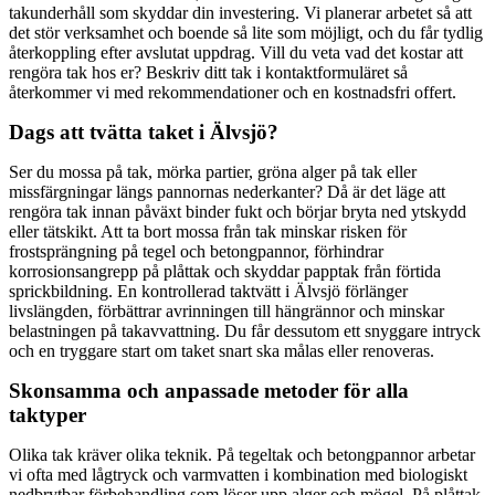
takunderhåll som skyddar din investering. Vi planerar arbetet så att
det stör verksamhet och boende så lite som möjligt, och du får tydlig
återkoppling efter avslutat uppdrag. Vill du veta vad det kostar att
rengöra tak hos er? Beskriv ditt tak i kontaktformuläret så
återkommer vi med rekommendationer och en kostnadsfri offert.
Dags att tvätta taket i Älvsjö?
Ser du mossa på tak, mörka partier, gröna alger på tak eller
missfärgningar längs pannornas nederkanter? Då är det läge att
rengöra tak innan påväxt binder fukt och börjar bryta ned ytskydd
eller tätskikt. Att ta bort mossa från tak minskar risken för
frostsprängning på tegel och betongpannor, förhindrar
korrosionsangrepp på plåttak och skyddar papptak från förtida
sprickbildning. En kontrollerad taktvätt i Älvsjö förlänger
livslängden, förbättrar avrinningen till hängrännor och minskar
belastningen på takavvattning. Du får dessutom ett snyggare intryck
och en tryggare start om taket snart ska målas eller renoveras.
Skonsamma och anpassade metoder för alla
taktyper
Olika tak kräver olika teknik. På tegeltak och betongpannor arbetar
vi ofta med lågtryck och varmvatten i kombination med biologiskt
nedbrytbar förbehandling som löser upp alger och mögel. På plåttak