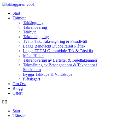
Skip
to
Start
content
Tjänster
Takläggning
Takrenovering
Takbyte
Takomläggning
Tvätta Tak, Takrengöring & Fasadtvätt
Lägga Bandtäckt Dubbelfalsat Plåttak
Lägga EPDM Gummiduk: Tak & Tätskikt
Måla Plåttak
Takrenovering av Lertegel & Tegeltakpannor
Takmålning av Betongpannor & Takpannor i
Stockholm
Bygga Takkupa & Vindskupa
Plåtslageri
Om Oss
Blogg
Offert
Start
Tjänster