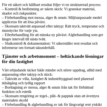
För ett säkert och hållbart resultat följer vi en strukturerad process:
– Kontroll & bedömning av takets skick: Vi granskar material,
skador och riskpunkter.
– Förbehandling mot mossa, alger & smuts: Miljöanpassade medel
appliceras för att lösa påväxt.
– Skonsam taktvätt anpassad efter taktyp: Rätt tryck, temperatur och
munstycke för varje yta.
– Efterbehandling för att minska ny påväxt: Algbehandling som ger
längre intervall till nästa tvätt.
– Slutkontroll & dokumentation: Vi säkerställer rent resultat och
informerar om fortsatt takunderhåll.
Tjänster och arbetsmoment – heltäckande lösningar
för din fastighet
Vårt erbjudande täcker både mindre och större uppdrag, alltid med
anpassning efter taktyp och skick:
– Taktvätt av villa, fastighet & industribyggnad med planerad
tidsåtgång och tydlig rapport
– Borttagning av mossa, alger & smuts från tak för förbättrad
funktion och estetik
– Skonsam rengöring av tegel-, plåt- & papptak utan att äventyra
materialets skydd
– Förbehandling & algbehandling av tak för långvarigt rent ytskikt