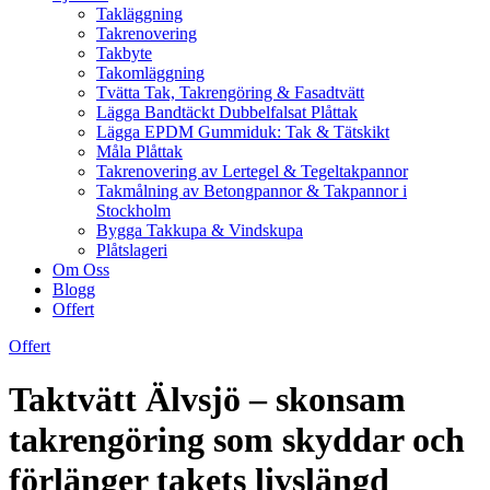
Takläggning
Takrenovering
Takbyte
Takomläggning
Tvätta Tak, Takrengöring & Fasadtvätt
Lägga Bandtäckt Dubbelfalsat Plåttak
Lägga EPDM Gummiduk: Tak & Tätskikt
Måla Plåttak
Takrenovering av Lertegel & Tegeltakpannor
Takmålning av Betongpannor & Takpannor i
Stockholm
Bygga Takkupa & Vindskupa
Plåtslageri
Om Oss
Blogg
Offert
Offert
Taktvätt Älvsjö – skonsam
takrengöring som skyddar och
förlänger takets livslängd