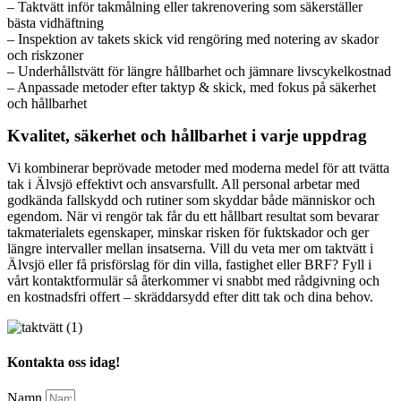
– Taktvätt inför takmålning eller takrenovering som säkerställer
bästa vidhäftning
– Inspektion av takets skick vid rengöring med notering av skador
och riskzoner
– Underhållstvätt för längre hållbarhet och jämnare livscykelkostnad
– Anpassade metoder efter taktyp & skick, med fokus på säkerhet
och hållbarhet
Kvalitet, säkerhet och hållbarhet i varje uppdrag
Vi kombinerar beprövade metoder med moderna medel för att tvätta
tak i Älvsjö effektivt och ansvarsfullt. All personal arbetar med
godkända fallskydd och rutiner som skyddar både människor och
egendom. När vi rengör tak får du ett hållbart resultat som bevarar
takmaterialets egenskaper, minskar risken för fuktskador och ger
längre intervaller mellan insatserna. Vill du veta mer om taktvätt i
Älvsjö eller få prisförslag för din villa, fastighet eller BRF? Fyll i
vårt kontaktformulär så återkommer vi snabbt med rådgivning och
en kostnadsfri offert – skräddarsydd efter ditt tak och dina behov.
Kontakta oss idag!
Namn