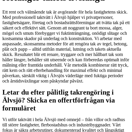
Ett rent och välmående tak är avgörande för hela fastighetens skick.
Med professionell taktvätt i Älvsjö hjälper vi privatpersoner,
fastighetsägare, företag och bostadsrättsföreningar att tvätta tak på ett
säkert och effektivt sätt. Genom att noggrant ta bort mossa, alger,
mögel och smuts förebygger vi fuktinträngning, onödigt slitage och
kostsamma skador på underlag och konstruktion. Vi arbetar med
anpassade, skonsamma metoder för att rengöra tak av tegel, betong,
plåt och papp – alltid utifrån material, lutning och takets aktuella
skick. Resultatet blir ett renare, tryggare och mer hållbart tak som
håller längre, behåller sitt utseende och kan förberedas optimalt inför
målning eller framtida underhåll. Vår metodik kombinerar rätt tryck,
rätt kem och rätt efterbehandling för maximal effekt och minimal
påverkan, särskilt viktig i Älvsjös väderläge med fuktiga perioder
och årstidsväxlingar som påskyndar påväxt.
Letar du efter pålitlig takrengöring i
Älvsjö? Skicka en offertförfrågan via
formuläret
Vi utför taktvätt i hela Älvsjö med omnejd – från villor och radhus
till större fastigheter, flerbostadshus och industribyggnader. Vårt
fokus är säkra arbetsrutiner, dokumenterad kvalitet och långsiktigt