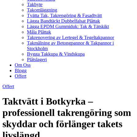
Takbyte
Takomläggning
Tvätta Tak, Takrengöring & Fasadtvätt
Lägga Bandtäckt Dubbelfalsat Plåttak
Lägga EPDM Gummiduk: Tak & Tätskikt
Måla Plåttak
Takrenovering av Lertegel & Tegeltakpannor
Takmålning av Betongpannor & Takpannor i
Stockholm
Bygga Takkupa & Vindskupa
Plåtslageri
Om Oss
Blogg
Offert
Offert
Taktvätt i Botkyrka –
professionell takrengöring som
skyddar och förlänger takets
livslängd