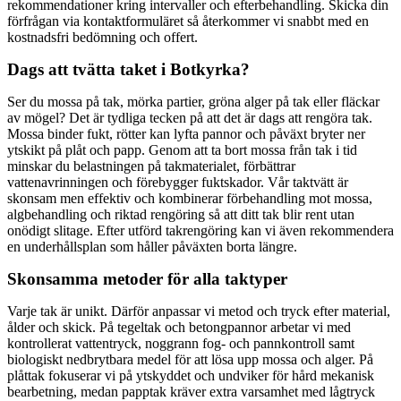
rekommendationer kring intervaller och efterbehandling. Skicka din
förfrågan via kontaktformuläret så återkommer vi snabbt med en
kostnadsfri bedömning och offert.
Dags att tvätta taket i Botkyrka?
Ser du mossa på tak, mörka partier, gröna alger på tak eller fläckar
av mögel? Det är tydliga tecken på att det är dags att rengöra tak.
Mossa binder fukt, rötter kan lyfta pannor och påväxt bryter ner
ytskikt på plåt och papp. Genom att ta bort mossa från tak i tid
minskar du belastningen på takmaterialet, förbättrar
vattenavrinningen och förebygger fuktskador. Vår taktvätt är
skonsam men effektiv och kombinerar förbehandling mot mossa,
algbehandling och riktad rengöring så att ditt tak blir rent utan
onödigt slitage. Efter utförd takrengöring kan vi även rekommendera
en underhållsplan som håller påväxten borta längre.
Skonsamma metoder för alla taktyper
Varje tak är unikt. Därför anpassar vi metod och tryck efter material,
ålder och skick. På tegeltak och betongpannor arbetar vi med
kontrollerat vattentryck, noggrann fog- och pannkontroll samt
biologiskt nedbrytbara medel för att lösa upp mossa och alger. På
plåttak fokuserar vi på ytskyddet och undviker för hård mekanisk
bearbetning, medan papptak kräver extra varsamhet med lågtryck