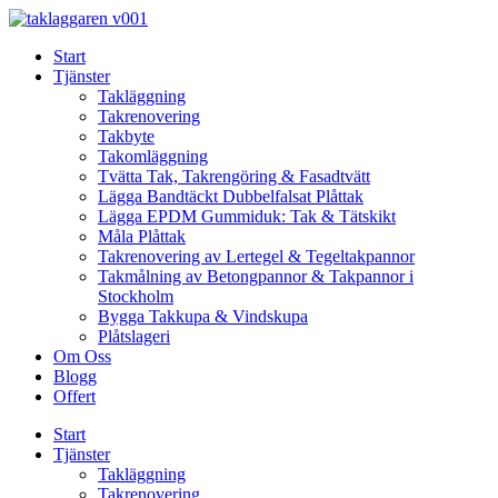
Skip
to
Start
content
Tjänster
Takläggning
Takrenovering
Takbyte
Takomläggning
Tvätta Tak, Takrengöring & Fasadtvätt
Lägga Bandtäckt Dubbelfalsat Plåttak
Lägga EPDM Gummiduk: Tak & Tätskikt
Måla Plåttak
Takrenovering av Lertegel & Tegeltakpannor
Takmålning av Betongpannor & Takpannor i
Stockholm
Bygga Takkupa & Vindskupa
Plåtslageri
Om Oss
Blogg
Offert
Start
Tjänster
Takläggning
Takrenovering