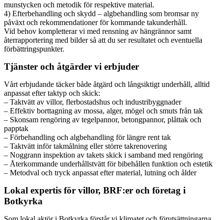
munstycken och metodik för respektive material.
4) Efterbehandling och skydd – algbehandling som bromsar ny
påväxt och rekommendationer för kommande takunderhåll.
Vid behov kompletterar vi med rensning av hängrännor samt
återrapportering med bilder så att du ser resultatet och eventuella
förbättringspunkter.
Tjänster och åtgärder vi erbjuder
Vårt erbjudande täcker både åtgärd och långsiktigt underhåll, alltid
anpassat efter taktyp och skick:
– Taktvätt av villor, flerbostadshus och industribyggnader
– Effektiv borttagning av mossa, alger, mögel och smuts från tak
– Skonsam rengöring av tegelpannor, betongpannor, plåttak och
papptak
– Förbehandling och algbehandling för längre rent tak
– Taktvätt inför takmålning eller större takrenovering
– Noggrann inspektion av takets skick i samband med rengöring
– Återkommande underhållstvätt för bibehållen funktion och estetik
– Metodval och tryck anpassat efter material, lutning och ålder
Lokal expertis för villor, BRF:er och företag i
Botkyrka
Som lokal aktör i Botkyrka förstår vi klimatet och förutsättningarna