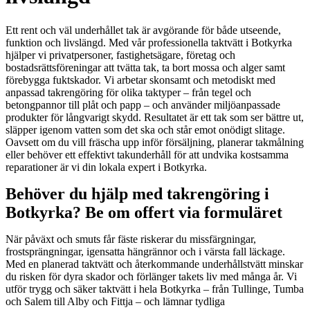
Ett rent och väl underhållet tak är avgörande för både utseende,
funktion och livslängd. Med vår professionella taktvätt i Botkyrka
hjälper vi privatpersoner, fastighetsägare, företag och
bostadsrättsföreningar att tvätta tak, ta bort mossa och alger samt
förebygga fuktskador. Vi arbetar skonsamt och metodiskt med
anpassad takrengöring för olika taktyper – från tegel och
betongpannor till plåt och papp – och använder miljöanpassade
produkter för långvarigt skydd. Resultatet är ett tak som ser bättre ut,
släpper igenom vatten som det ska och står emot onödigt slitage.
Oavsett om du vill fräscha upp inför försäljning, planerar takmålning
eller behöver ett effektivt takunderhåll för att undvika kostsamma
reparationer är vi din lokala expert i Botkyrka.
Behöver du hjälp med takrengöring i
Botkyrka? Be om offert via formuläret
När påväxt och smuts får fäste riskerar du missfärgningar,
frostsprängningar, igensatta hängrännor och i värsta fall läckage.
Med en planerad taktvätt och återkommande underhållstvätt minskar
du risken för dyra skador och förlänger takets liv med många år. Vi
utför trygg och säker taktvätt i hela Botkyrka – från Tullinge, Tumba
och Salem till Alby och Fittja – och lämnar tydliga