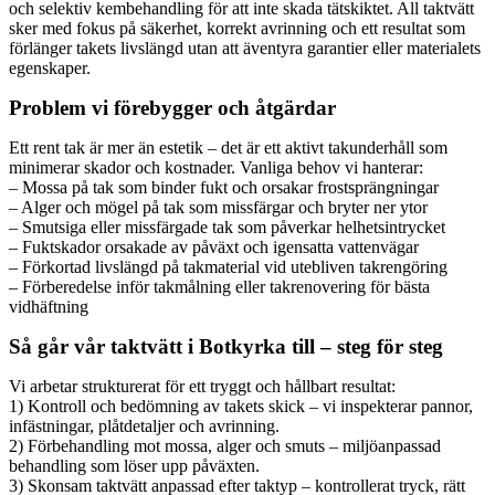
och selektiv kembehandling för att inte skada tätskiktet. All taktvätt
sker med fokus på säkerhet, korrekt avrinning och ett resultat som
förlänger takets livslängd utan att äventyra garantier eller materialets
egenskaper.
Problem vi förebygger och åtgärdar
Ett rent tak är mer än estetik – det är ett aktivt takunderhåll som
minimerar skador och kostnader. Vanliga behov vi hanterar:
– Mossa på tak som binder fukt och orsakar frostsprängningar
– Alger och mögel på tak som missfärgar och bryter ner ytor
– Smutsiga eller missfärgade tak som påverkar helhetsintrycket
– Fuktskador orsakade av påväxt och igensatta vattenvägar
– Förkortad livslängd på takmaterial vid utebliven takrengöring
– Förberedelse inför takmålning eller takrenovering för bästa
vidhäftning
Så går vår taktvätt i Botkyrka till – steg för steg
Vi arbetar strukturerat för ett tryggt och hållbart resultat:
1) Kontroll och bedömning av takets skick – vi inspekterar pannor,
infästningar, plåtdetaljer och avrinning.
2) Förbehandling mot mossa, alger och smuts – miljöanpassad
behandling som löser upp påväxten.
3) Skonsam taktvätt anpassad efter taktyp – kontrollerat tryck, rätt