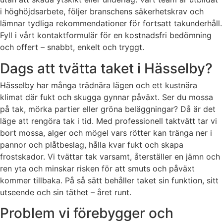
i höghöjdsarbete, följer branschens säkerhetskrav och
lämnar tydliga rekommendationer för fortsatt takunderhåll.
Fyll i vårt kontaktformulär för en kostnadsfri bedömning
och offert – snabbt, enkelt och tryggt.
Dags att tvätta taket i Hässelby?
Hässelby har många trädnära lägen och ett kustnära
klimat där fukt och skugga gynnar påväxt. Ser du mossa
på tak, mörka partier eller gröna beläggningar? Då är det
läge att rengöra tak i tid. Med professionell taktvätt tar vi
bort mossa, alger och mögel vars rötter kan tränga ner i
pannor och plåtbeslag, hålla kvar fukt och skapa
frostskador. Vi tvättar tak varsamt, återställer en jämn och
ren yta och minskar risken för att smuts och påväxt
kommer tillbaka. På så sätt behåller taket sin funktion, sitt
utseende och sin täthet – året runt.
Problem vi förebygger och