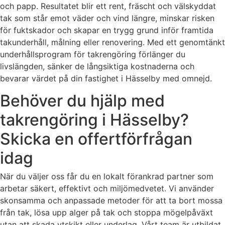
och papp. Resultatet blir ett rent, fräscht och välskyddat
tak som står emot väder och vind längre, minskar risken
för fuktskador och skapar en trygg grund inför framtida
takunderhåll, målning eller renovering. Med ett genomtänkt
underhållsprogram för takrengöring förlänger du
livslängden, sänker de långsiktiga kostnaderna och
bevarar värdet på din fastighet i Hässelby med omnejd.
Behöver du hjälp med
takrengöring i Hässelby?
Skicka en offertförfrågan
idag
När du väljer oss får du en lokalt förankrad partner som
arbetar säkert, effektivt och miljömedvetet. Vi använder
skonsamma och anpassade metoder för att ta bort mossa
från tak, lösa upp alger på tak och stoppa mögelpåväxt
utan att skada ytskikt eller underlag. Vårt team är utbildat