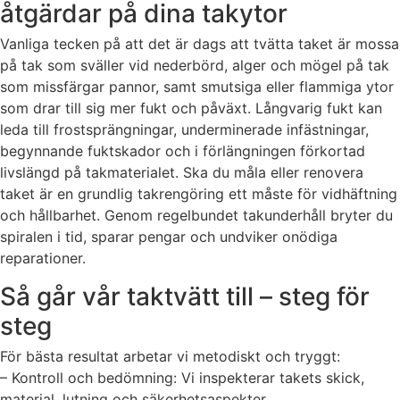
åtgärdar på dina takytor
Vanliga tecken på att det är dags att tvätta taket är mossa
på tak som sväller vid nederbörd, alger och mögel på tak
som missfärgar pannor, samt smutsiga eller flammiga ytor
som drar till sig mer fukt och påväxt. Långvarig fukt kan
leda till frostsprängningar, underminerade infästningar,
begynnande fuktskador och i förlängningen förkortad
livslängd på takmaterialet. Ska du måla eller renovera
taket är en grundlig takrengöring ett måste för vidhäftning
och hållbarhet. Genom regelbundet takunderhåll bryter du
spiralen i tid, sparar pengar och undviker onödiga
reparationer.
Så går vår taktvätt till – steg för
steg
För bästa resultat arbetar vi metodiskt och tryggt:
– Kontroll och bedömning: Vi inspekterar takets skick,
material, lutning och säkerhetsaspekter.