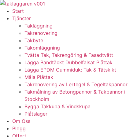
Skip
to
Start
content
Tjänster
Takläggning
Takrenovering
Takbyte
Takomläggning
Tvätta Tak, Takrengöring & Fasadtvätt
Lägga Bandtäckt Dubbelfalsat Plåttak
Lägga EPDM Gummiduk: Tak & Tätskikt
Måla Plåttak
Takrenovering av Lertegel & Tegeltakpannor
Takmålning av Betongpannor & Takpannor i
Stockholm
Bygga Takkupa & Vindskupa
Plåtslageri
Om Oss
Blogg
Offert