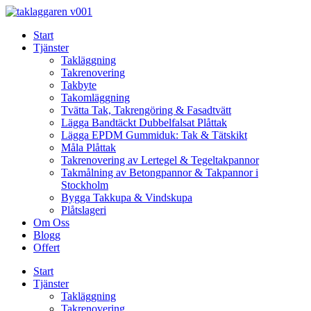
Skip
to
Start
content
Tjänster
Takläggning
Takrenovering
Takbyte
Takomläggning
Tvätta Tak, Takrengöring & Fasadtvätt
Lägga Bandtäckt Dubbelfalsat Plåttak
Lägga EPDM Gummiduk: Tak & Tätskikt
Måla Plåttak
Takrenovering av Lertegel & Tegeltakpannor
Takmålning av Betongpannor & Takpannor i
Stockholm
Bygga Takkupa & Vindskupa
Plåtslageri
Om Oss
Blogg
Offert
Start
Tjänster
Takläggning
Takrenovering