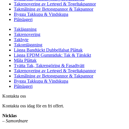
Takrenovering av Lertegel & Tegeltakpannor
Takmålning av Betongpannor & Takpannor
Bygga Takkupa & Vindskupa
Plåtslageri
Takläggning
Takrenovering
Takbyte
Takomläggning
Lägga Bandtäckt Dubbelfalsat Plåttak
Lägga EPDM Gummiduk: Tak & Tätskikt
Måla Plåttak
Tvätta Tak, Takrengöring & Fasadtvätt
Takrenovering av Lertegel & Tegeltakpannor
Takmålning av Betongpannor & Takpannor
Bygga Takkupa & Vindskupa
Plåtslageri
Kontakta oss
Kontakta oss idag för en fri offert.
Nicklas
–
Samordnare