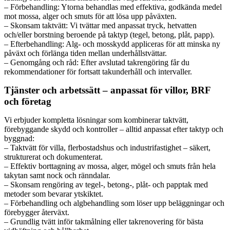
– Förbehandling: Ytorna behandlas med effektiva, godkända medel
mot mossa, alger och smuts för att lösa upp påväxten.
– Skonsam taktvätt: Vi tvättar med anpassat tryck, hetvatten
och/eller borstning beroende på taktyp (tegel, betong, plåt, papp).
– Efterbehandling: Alg- och mosskydd appliceras för att minska ny
påväxt och förlänga tiden mellan underhållstvättar.
– Genomgång och råd: Efter avslutad takrengöring får du
rekommendationer för fortsatt takunderhåll och intervaller.
Tjänster och arbetssätt – anpassat för villor, BRF
och företag
Vi erbjuder kompletta lösningar som kombinerar taktvätt,
förebyggande skydd och kontroller – alltid anpassat efter taktyp och
byggnad:
– Taktvätt för villa, flerbostadshus och industrifastighet – säkert,
strukturerat och dokumenterat.
– Effektiv borttagning av mossa, alger, mögel och smuts från hela
takytan samt nock och ränndalar.
– Skonsam rengöring av tegel-, betong-, plåt- och papptak med
metoder som bevarar ytskiktet.
– Förbehandling och algbehandling som löser upp beläggningar och
förebygger återväxt.
– Grundlig tvätt inför takmålning eller takrenovering för bästa