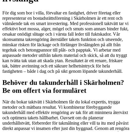
För dig som bor i villa, förvaltar en fastighet, driver företag eller
representerar en bostadsrättsförening i Skärholmen är ett rent och
välmående tak en smart investering. Med professionell taktvätt tar vi
effektivt bort mossa, alger, mögel och smuts som annars binder fukt,
orsakar onödigt slitage och i värsta fall leder till fuktskador. Vår
skonsamma takrengöring återställer takets funktion och utseende,
minskar risken för läckage och förlänger livslängden på allt från
tegeltak och betongpannor till plåt- och papptak. Vi arbetar med
anpassade metoder utifrån takets material och skick, så att du tryggt
kan tvätta tak utan att skada ytan. Resultatet är ett renare, friskare
tak, bättre avrinning och ett säkrare helhetsintryck för hela
fastigheten – både i dag och på sikt genom löpande takunderhåll.
Behöver du takunderhåll i Skärholmen?
Be om offert via formuläret
När du bokar taktvätt i Skärholmen får du lokal expertis, trygga
metoder och mätbara resultat. Vi kombinerar förebyggande
takunderhåll med effektiv rengöring av tak för att minimera återväxt
och optimera takets hållbarhet. Oavsett om du planerar
underhållstvätt, förbereder för takmålning eller vill ta itu med påväxt
direkt anpassar vi insatsen efter just din byggnad. Genom att rengöra