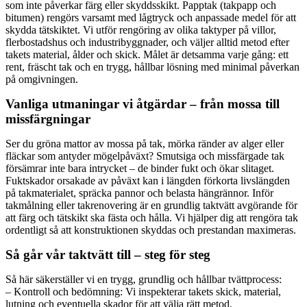
som inte påverkar färg eller skyddsskikt. Papptak (takpapp och
bitumen) rengörs varsamt med lågtryck och anpassade medel för att
skydda tätskiktet. Vi utför rengöring av olika taktyper på villor,
flerbostadshus och industribyggnader, och väljer alltid metod efter
takets material, ålder och skick. Målet är detsamma varje gång: ett
rent, fräscht tak och en trygg, hållbar lösning med minimal påverkan
på omgivningen.
Vanliga utmaningar vi åtgärdar – från mossa till
missfärgningar
Ser du gröna mattor av mossa på tak, mörka ränder av alger eller
fläckar som antyder mögelpåväxt? Smutsiga och missfärgade tak
försämrar inte bara intrycket – de binder fukt och ökar slitaget.
Fuktskador orsakade av påväxt kan i längden förkorta livslängden
på takmaterialet, spräcka pannor och belasta hängrännor. Inför
takmålning eller takrenovering är en grundlig taktvätt avgörande för
att färg och tätskikt ska fästa och hålla. Vi hjälper dig att rengöra tak
ordentligt så att konstruktionen skyddas och prestandan maximeras.
Så går vår taktvätt till – steg för steg
Så här säkerställer vi en trygg, grundlig och hållbar tvättprocess:
– Kontroll och bedömning: Vi inspekterar takets skick, material,
lutning och eventuella skador för att välja rätt metod.