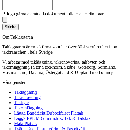
Bifoga gärna eventuella dokument, bilder eller ritningar
Skicka
Om Takläggaren
Takläggaren är en takfirma som har över 30 års erfarenhet inom
takbranschen i hela Sverige.
Vi arbetar med takläggning, takrenovering, takbyten och
takomläggning i Stor-Stockholm, Skåne, Göteborg, Sörmland,
Västmanland, Dalarna, Östergötland & Uppland med omnejd.
Våra tjänster
Takläggning
Takrenovering
Takbyte
Takomläggning
Lägga Bandtäckt Dubbelfalsat Plåttak
Lägga EPDM Gummiduk: Tak & Tätskikt
Måla Plåttak
Tvätta Tak, Takrengöring & Fasadtvätt