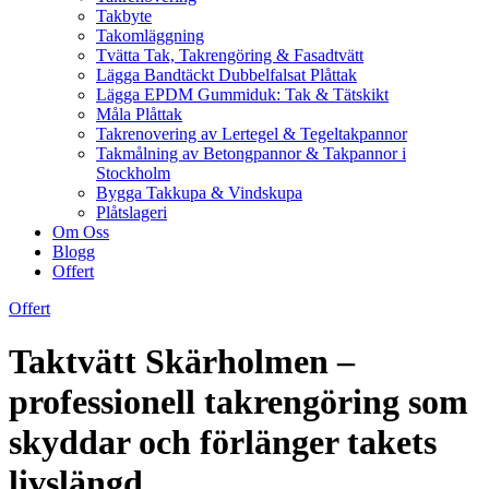
Takbyte
Takomläggning
Tvätta Tak, Takrengöring & Fasadtvätt
Lägga Bandtäckt Dubbelfalsat Plåttak
Lägga EPDM Gummiduk: Tak & Tätskikt
Måla Plåttak
Takrenovering av Lertegel & Tegeltakpannor
Takmålning av Betongpannor & Takpannor i
Stockholm
Bygga Takkupa & Vindskupa
Plåtslageri
Om Oss
Blogg
Offert
Offert
Taktvätt Skärholmen –
professionell takrengöring som
skyddar och förlänger takets
livslängd