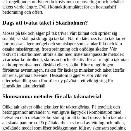
tak regelbundet undviker du kostsamma renoveringar och behåller
takets värde längre. Fyll i kontaktformuläret för en kostnadsfri
bedömning och offert.
Dags att tvätta taket i Skärholmen?
Mossa på tak och alger på tak trivs i vårt klimat och sprider sig
snabbt, särskilt på skuggiga takfall. När du låter oss tvätta tak tar vi
bort mossa, alger, mögel och smutslager som samlar fukt och kan
orsaka missfärgning, frostsprängning och onödiga skador. Vår
taktvätt i Skärholmen utförs alltid med materialanpassade metoder:
vi arbetar kontrollerat, skonsamt och effektivt för att rengöra tak utan
att kompromissa med tätskikt eller ytskikt. Efter rengöringen
förbättras avrinningen, risken för läckage minskar och taket återfår
sitt rena, jämna utseende. Dessutom lägger vi stor vikt vid
efterbehandling som fördröjer ny påväxt – ett viktigt steg för
långsiktigt takunderhåll.
Skonsamma metoder för alla takmaterial
Olika tak kräver olika tekniker för takrengöring. På tegeltak och
betongpannor använder vi vanligtvis lågtryck i kombination med
hetvatten och mekanisk borstning för att ta bort mossa från tak utan
att skada pannorna. På plåttak arbetar vi med avfettning och milda,
godkända medel som löser beläggningar, följt av skonsam spolning