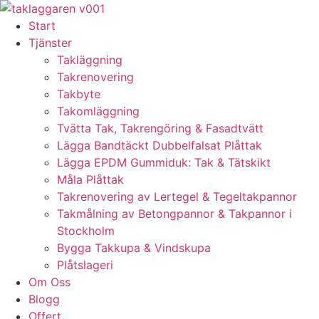
Skip
to
Start
content
Tjänster
Takläggning
Takrenovering
Takbyte
Takomläggning
Tvätta Tak, Takrengöring & Fasadtvätt
Lägga Bandtäckt Dubbelfalsat Plåttak
Lägga EPDM Gummiduk: Tak & Tätskikt
Måla Plåttak
Takrenovering av Lertegel & Tegeltakpannor
Takmålning av Betongpannor & Takpannor i
Stockholm
Bygga Takkupa & Vindskupa
Plåtslageri
Om Oss
Blogg
Offert