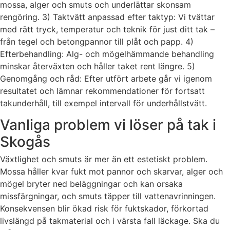
mossa, alger och smuts och underlättar skonsam
rengöring. 3) Taktvätt anpassad efter taktyp: Vi tvättar
med rätt tryck, temperatur och teknik för just ditt tak –
från tegel och betongpannor till plåt och papp. 4)
Efterbehandling: Alg- och mögelhämmande behandling
minskar återväxten och håller taket rent längre. 5)
Genomgång och råd: Efter utfört arbete går vi igenom
resultatet och lämnar rekommendationer för fortsatt
takunderhåll, till exempel intervall för underhållstvätt.
Vanliga problem vi löser på tak i
Skogås
Växtlighet och smuts är mer än ett estetiskt problem.
Mossa håller kvar fukt mot pannor och skarvar, alger och
mögel bryter ned beläggningar och kan orsaka
missfärgningar, och smuts täpper till vattenavrinningen.
Konsekvensen blir ökad risk för fuktskador, förkortad
livslängd på takmaterial och i värsta fall läckage. Ska du