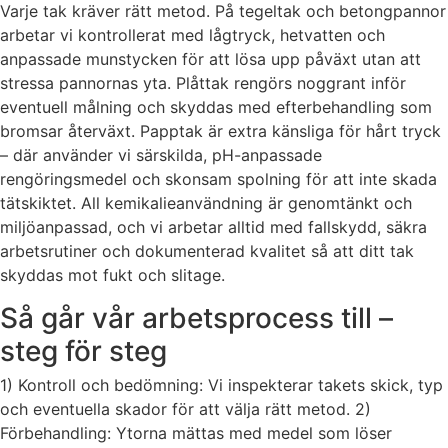
Varje tak kräver rätt metod. På tegeltak och betongpannor
arbetar vi kontrollerat med lågtryck, hetvatten och
anpassade munstycken för att lösa upp påväxt utan att
stressa pannornas yta. Plåttak rengörs noggrant inför
eventuell målning och skyddas med efterbehandling som
bromsar återväxt. Papptak är extra känsliga för hårt tryck
– där använder vi särskilda, pH-anpassade
rengöringsmedel och skonsam spolning för att inte skada
tätskiktet. All kemikalieanvändning är genomtänkt och
miljöanpassad, och vi arbetar alltid med fallskydd, säkra
arbetsrutiner och dokumenterad kvalitet så att ditt tak
skyddas mot fukt och slitage.
Så går vår arbetsprocess till –
steg för steg
1) Kontroll och bedömning: Vi inspekterar takets skick, typ
och eventuella skador för att välja rätt metod. 2)
Förbehandling: Ytorna mättas med medel som löser