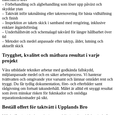
– Förbehandling och algbehandling som löser upp påväxt och
skyddar ytan
– Taktvätt inför takmålning eller takrenovering för bästa vidhäftning
och finish
– Inspektion av takets skick i samband med rengöring, inklusive
enklare åtgärdsförslag
– Underhållstvätt och schemalagd takvård för längre hållbarhet över
tid
– Metoder och medel anpassade efter taktyp, ålder, lutning och
aktuellt skick
Trygghet, kvalitet och mätbara resultat i varje
projekt
Våra utbildade tekniker arbetar med godkända fallskydd,
miljöanpassade medel och en säker arbetsprocess. Vi hanterar
tvättvatten och omgivande ytor varsamt och lämnar området rent och
tryggt. Du får tydlig dokumentation, före- och efterbilder samt
rådgivning om fortsatt takunderhåll. Målet är alltid ett snyggt resultat
som även minskar risken för fuktskador och onödiga
reparationskostnader på sikt.
Beställ offert för taktvätt i Upplands Bro