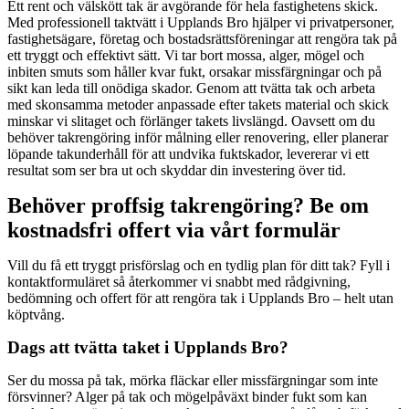
Ett rent och välskött tak är avgörande för hela fastighetens skick.
Med professionell taktvätt i Upplands Bro hjälper vi privatpersoner,
fastighetsägare, företag och bostadsrättsföreningar att rengöra tak på
ett tryggt och effektivt sätt. Vi tar bort mossa, alger, mögel och
inbiten smuts som håller kvar fukt, orsakar missfärgningar och på
sikt kan leda till onödiga skador. Genom att tvätta tak och arbeta
med skonsamma metoder anpassade efter takets material och skick
minskar vi slitaget och förlänger takets livslängd. Oavsett om du
behöver takrengöring inför målning eller renovering, eller planerar
löpande takunderhåll för att undvika fuktskador, levererar vi ett
resultat som ser bra ut och skyddar din investering över tid.
Behöver proffsig takrengöring? Be om
kostnadsfri offert via vårt formulär
Vill du få ett tryggt prisförslag och en tydlig plan för ditt tak? Fyll i
kontaktformuläret så återkommer vi snabbt med rådgivning,
bedömning och offert för att rengöra tak i Upplands Bro – helt utan
köptvång.
Dags att tvätta taket i Upplands Bro?
Ser du mossa på tak, mörka fläckar eller missfärgningar som inte
försvinner? Alger på tak och mögelpåväxt binder fukt som kan