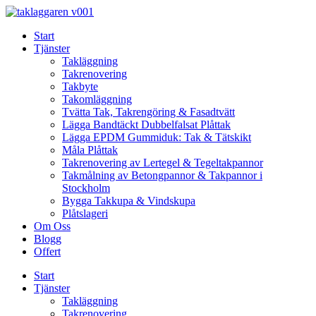
Skip
to
Start
content
Tjänster
Takläggning
Takrenovering
Takbyte
Takomläggning
Tvätta Tak, Takrengöring & Fasadtvätt
Lägga Bandtäckt Dubbelfalsat Plåttak
Lägga EPDM Gummiduk: Tak & Tätskikt
Måla Plåttak
Takrenovering av Lertegel & Tegeltakpannor
Takmålning av Betongpannor & Takpannor i
Stockholm
Bygga Takkupa & Vindskupa
Plåtslageri
Om Oss
Blogg
Offert
Start
Tjänster
Takläggning
Takrenovering