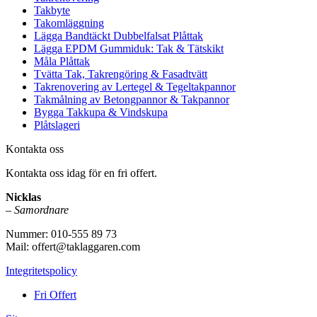
Takbyte
Takomläggning
Lägga Bandtäckt Dubbelfalsat Plåttak
Lägga EPDM Gummiduk: Tak & Tätskikt
Måla Plåttak
Tvätta Tak, Takrengöring & Fasadtvätt
Takrenovering av Lertegel & Tegeltakpannor
Takmålning av Betongpannor & Takpannor
Bygga Takkupa & Vindskupa
Plåtslageri
Kontakta oss
Kontakta oss idag för en fri offert.
Nicklas
–
Samordnare
Nummer: 010-555 89 73
Mail: offert@taklaggaren.com
Integritetspolicy
Fri Offert