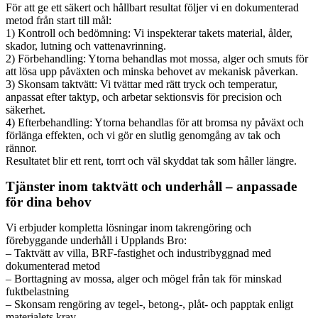
För att ge ett säkert och hållbart resultat följer vi en dokumenterad
metod från start till mål:
1) Kontroll och bedömning: Vi inspekterar takets material, ålder,
skador, lutning och vattenavrinning.
2) Förbehandling: Ytorna behandlas mot mossa, alger och smuts för
att lösa upp påväxten och minska behovet av mekanisk påverkan.
3) Skonsam taktvätt: Vi tvättar med rätt tryck och temperatur,
anpassat efter taktyp, och arbetar sektionsvis för precision och
säkerhet.
4) Efterbehandling: Ytorna behandlas för att bromsa ny påväxt och
förlänga effekten, och vi gör en slutlig genomgång av tak och
rännor.
Resultatet blir ett rent, torrt och väl skyddat tak som håller längre.
Tjänster inom taktvätt och underhåll – anpassade
för dina behov
Vi erbjuder kompletta lösningar inom takrengöring och
förebyggande underhåll i Upplands Bro:
– Taktvätt av villa, BRF-fastighet och industribyggnad med
dokumenterad metod
– Borttagning av mossa, alger och mögel från tak för minskad
fuktbelastning
– Skonsam rengöring av tegel-, betong-, plåt- och papptak enligt
materialets krav