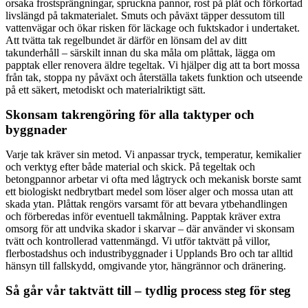
orsaka frostsprängningar, spruckna pannor, rost på plåt och förkortad
livslängd på takmaterialet. Smuts och påväxt täpper dessutom till
vattenvägar och ökar risken för läckage och fuktskador i undertaket.
Att tvätta tak regelbundet är därför en lönsam del av ditt
takunderhåll – särskilt innan du ska måla om plåttak, lägga om
papptak eller renovera äldre tegeltak. Vi hjälper dig att ta bort mossa
från tak, stoppa ny påväxt och återställa takets funktion och utseende
på ett säkert, metodiskt och materialriktigt sätt.
Skonsam takrengöring för alla taktyper och
byggnader
Varje tak kräver sin metod. Vi anpassar tryck, temperatur, kemikalier
och verktyg efter både material och skick. På tegeltak och
betongpannor arbetar vi ofta med lågtryck och mekanisk borste samt
ett biologiskt nedbrytbart medel som löser alger och mossa utan att
skada ytan. Plåttak rengörs varsamt för att bevara ytbehandlingen
och förberedas inför eventuell takmålning. Papptak kräver extra
omsorg för att undvika skador i skarvar – där använder vi skonsam
tvätt och kontrollerad vattenmängd. Vi utför taktvätt på villor,
flerbostadshus och industribyggnader i Upplands Bro och tar alltid
hänsyn till fallskydd, omgivande ytor, hängrännor och dränering.
Så går vår taktvätt till – tydlig process steg för steg