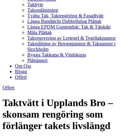
Takbyte
Takomläggning
Tvätta Tak, Takrengöring & Fasadtvätt
Lägga Bandtäckt Dubbelfalsat Plåttak
Lägga EPDM Gummiduk: Tak & Tätskikt
Måla Plåttak
Takrenovering av Lertegel & Tegeltakpannor
Takmålning av Betongpannor & Takpannor i
Stockholm
Bygga Takkupa & Vindskupa
Plåtslageri
Om Oss
Blogg
Offert
Offert
Taktvätt i Upplands Bro –
skonsam rengöring som
förlänger takets livslängd