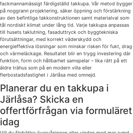
fackmannamässigt färdigställd takkupa. Vår metod bygger
på noggrann projektering, säker öppning och förstärkning
av den befintliga takkonstruktionen samt materialval som
tål nordiskt klimat under lång tid. Varje takkupa anpassas
till husets taklutning, fasaduttryck och byggtekniska
förutsättningar, med korrekt väderskydd och
energieffektiva lösningar som minskar risken för fukt, drag
och värmeläckage. Resultatet blir en trygg investering där
funktion, form och hållbarhet samspelar – lika rätt på ett
äldre trähus som på en modern villa eller
flerbostadsfastighet i Järlåsa med omnejd.
Planerar du en takkupa i
Järlåsa? Skicka en
offertförfrågan via formuläret
idag
Vill du förbättra övervåningen eller vinden med mer rymd