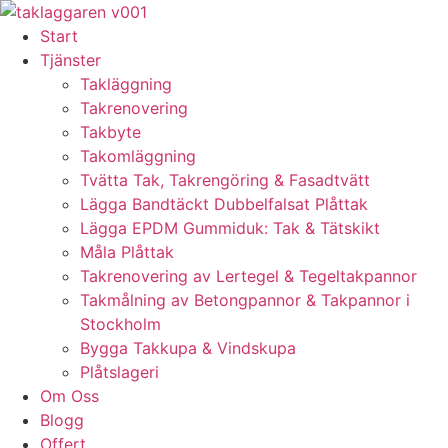
Skip
to
Start
content
Tjänster
Takläggning
Takrenovering
Takbyte
Takomläggning
Tvätta Tak, Takrengöring & Fasadtvätt
Lägga Bandtäckt Dubbelfalsat Plåttak
Lägga EPDM Gummiduk: Tak & Tätskikt
Måla Plåttak
Takrenovering av Lertegel & Tegeltakpannor
Takmålning av Betongpannor & Takpannor i
Stockholm
Bygga Takkupa & Vindskupa
Plåtslageri
Om Oss
Blogg
Offert