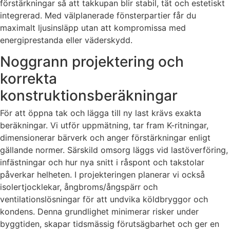
förstärkningar så att takkupan blir stabil, tät och estetiskt
integrerad. Med välplanerade fönsterpartier får du
maximalt ljusinsläpp utan att kompromissa med
energiprestanda eller väderskydd.
Noggrann projektering och
korrekta
konstruktionsberäkningar
För att öppna tak och lägga till ny last krävs exakta
beräkningar. Vi utför uppmätning, tar fram K-ritningar,
dimensionerar bärverk och anger förstärkningar enligt
gällande normer. Särskild omsorg läggs vid lastöverföring,
infästningar och hur nya snitt i råspont och takstolar
påverkar helheten. I projekteringen planerar vi också
isolertjocklekar, ångbroms/ångspärr och
ventilationslösningar för att undvika köldbryggor och
kondens. Denna grundlighet minimerar risker under
byggtiden, skapar tidsmässig förutsägbarhet och ger en