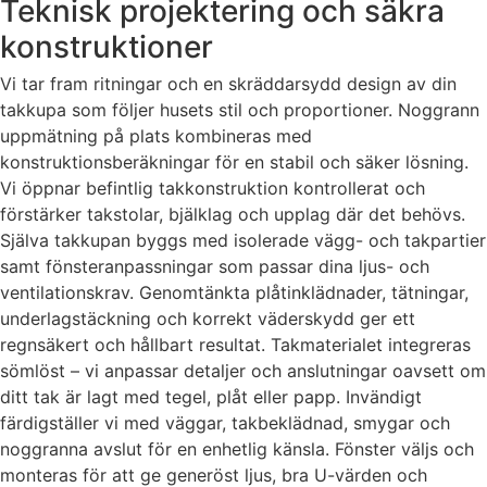
Teknisk projektering och säkra
konstruktioner
Vi tar fram ritningar och en skräddarsydd design av din
takkupa som följer husets stil och proportioner. Noggrann
uppmätning på plats kombineras med
konstruktionsberäkningar för en stabil och säker lösning.
Vi öppnar befintlig takkonstruktion kontrollerat och
förstärker takstolar, bjälklag och upplag där det behövs.
Själva takkupan byggs med isolerade vägg- och takpartier
samt fönsteranpassningar som passar dina ljus- och
ventilationskrav. Genomtänkta plåtinklädnader, tätningar,
underlagstäckning och korrekt väderskydd ger ett
regnsäkert och hållbart resultat. Takmaterialet integreras
sömlöst – vi anpassar detaljer och anslutningar oavsett om
ditt tak är lagt med tegel, plåt eller papp. Invändigt
färdigställer vi med väggar, takbeklädnad, smygar och
noggranna avslut för en enhetlig känsla. Fönster väljs och
monteras för att ge generöst ljus, bra U-värden och