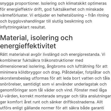
snygga proportioner. Isolering och klimatskikt optimeras
för energieffektiv drift, god fuktsäkerhet och minskade
värmeförluster. Vi erbjuder en helhetslösning – från ritning
och bygglovshandlingar till slutlig besiktning och
inflyttningsklart resultat.
Material, isolering och
energieffektivitet
Rätt materialval avgör livslängd och energiprestanda. Vi
kombinerar fuktsäkra träkonstruktioner med
dimensionerad isolering, ångbroms och lufttätning för att
minimera köldbryggor och drag. Plåtdetaljer, fotplåtar och
skorstensbeslag utformas för att leda bort vatten och tåla
snörörelser, samtidigt som vi använder underlagstak och
genomföringar som tål väder och vind. Fönster med låga
U-värden, korrekt monterade smygar och täta anslutningar
ger komfort året runt och sänker driftkostnaderna. Allt
utförs enligt gällande normer för att säkra både garanti