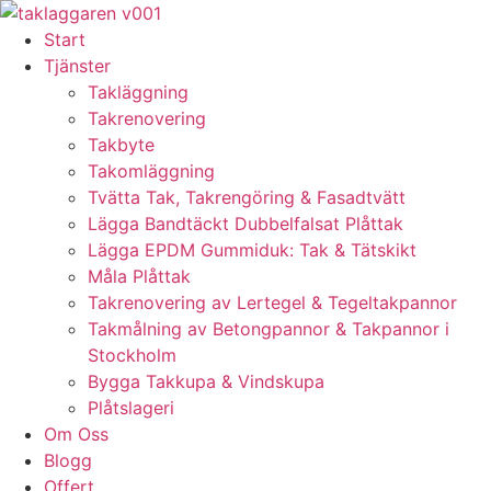
Skip
to
Start
content
Tjänster
Takläggning
Takrenovering
Takbyte
Takomläggning
Tvätta Tak, Takrengöring & Fasadtvätt
Lägga Bandtäckt Dubbelfalsat Plåttak
Lägga EPDM Gummiduk: Tak & Tätskikt
Måla Plåttak
Takrenovering av Lertegel & Tegeltakpannor
Takmålning av Betongpannor & Takpannor i
Stockholm
Bygga Takkupa & Vindskupa
Plåtslageri
Om Oss
Blogg
Offert