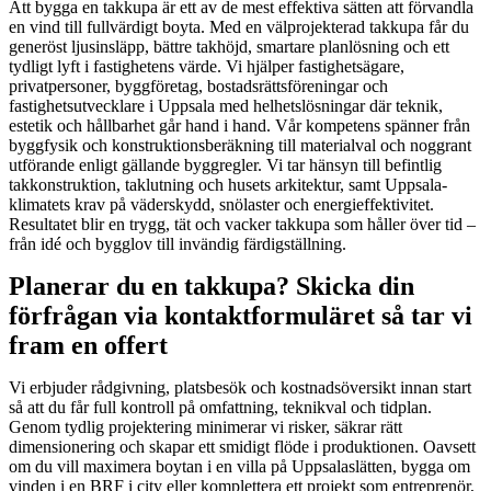
Att bygga en takkupa är ett av de mest effektiva sätten att förvandla
en vind till fullvärdigt boyta. Med en välprojekterad takkupa får du
generöst ljusinsläpp, bättre takhöjd, smartare planlösning och ett
tydligt lyft i fastighetens värde. Vi hjälper fastighetsägare,
privatpersoner, byggföretag, bostadsrättsföreningar och
fastighetsutvecklare i Uppsala med helhetslösningar där teknik,
estetik och hållbarhet går hand i hand. Vår kompetens spänner från
byggfysik och konstruktionsberäkning till materialval och noggrant
utförande enligt gällande byggregler. Vi tar hänsyn till befintlig
takkonstruktion, taklutning och husets arkitektur, samt Uppsala-
klimatets krav på väderskydd, snölaster och energieffektivitet.
Resultatet blir en trygg, tät och vacker takkupa som håller över tid –
från idé och bygglov till invändig färdigställning.
Planerar du en takkupa? Skicka din
förfrågan via kontaktformuläret så tar vi
fram en offert
Vi erbjuder rådgivning, platsbesök och kostnadsöversikt innan start
så att du får full kontroll på omfattning, teknikval och tidplan.
Genom tydlig projektering minimerar vi risker, säkrar rätt
dimensionering och skapar ett smidigt flöde i produktionen. Oavsett
om du vill maximera boytan i en villa på Uppsalaslätten, bygga om
vinden i en BRF i city eller komplettera ett projekt som entreprenör,