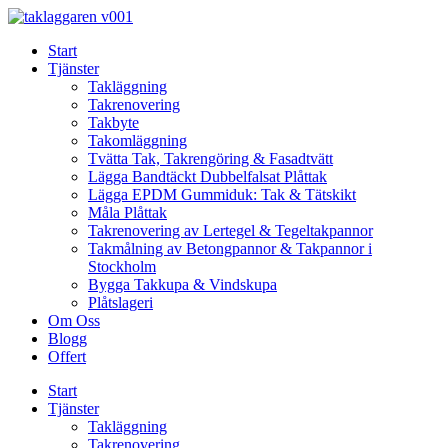
Skip
to
Start
content
Tjänster
Takläggning
Takrenovering
Takbyte
Takomläggning
Tvätta Tak, Takrengöring & Fasadtvätt
Lägga Bandtäckt Dubbelfalsat Plåttak
Lägga EPDM Gummiduk: Tak & Tätskikt
Måla Plåttak
Takrenovering av Lertegel & Tegeltakpannor
Takmålning av Betongpannor & Takpannor i
Stockholm
Bygga Takkupa & Vindskupa
Plåtslageri
Om Oss
Blogg
Offert
Start
Tjänster
Takläggning
Takrenovering