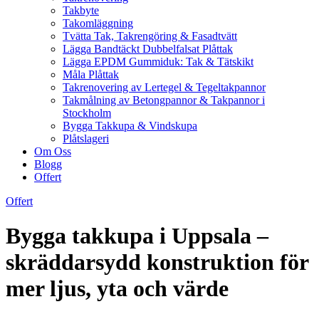
Takbyte
Takomläggning
Tvätta Tak, Takrengöring & Fasadtvätt
Lägga Bandtäckt Dubbelfalsat Plåttak
Lägga EPDM Gummiduk: Tak & Tätskikt
Måla Plåttak
Takrenovering av Lertegel & Tegeltakpannor
Takmålning av Betongpannor & Takpannor i
Stockholm
Bygga Takkupa & Vindskupa
Plåtslageri
Om Oss
Blogg
Offert
Offert
Bygga takkupa i Uppsala –
skräddarsydd konstruktion för
mer ljus, yta och värde