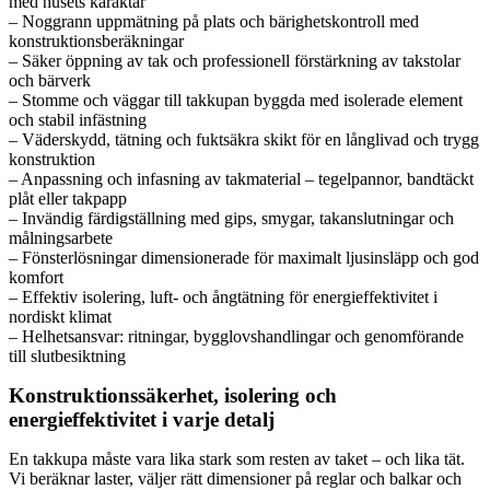
med husets karaktär
– Noggrann uppmätning på plats och bärighetskontroll med
konstruktionsberäkningar
– Säker öppning av tak och professionell förstärkning av takstolar
och bärverk
– Stomme och väggar till takkupan byggda med isolerade element
och stabil infästning
– Väderskydd, tätning och fuktsäkra skikt för en långlivad och trygg
konstruktion
– Anpassning och infasning av takmaterial – tegelpannor, bandtäckt
plåt eller takpapp
– Invändig färdigställning med gips, smygar, takanslutningar och
målningsarbete
– Fönsterlösningar dimensionerade för maximalt ljusinsläpp och god
komfort
– Effektiv isolering, luft- och ångtätning för energieffektivitet i
nordiskt klimat
– Helhetsansvar: ritningar, bygglovshandlingar och genomförande
till slutbesiktning
Konstruktionssäkerhet, isolering och
energieffektivitet i varje detalj
En takkupa måste vara lika stark som resten av taket – och lika tät.
Vi beräknar laster, väljer rätt dimensioner på reglar och balkar och