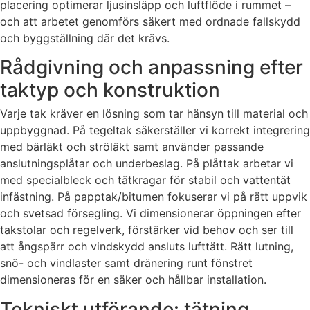
placering optimerar ljusinsläpp och luftflöde i rummet –
och att arbetet genomförs säkert med ordnade fallskydd
och byggställning där det krävs.
Rådgivning och anpassning efter
taktyp och konstruktion
Varje tak kräver en lösning som tar hänsyn till material och
uppbyggnad. På tegeltak säkerställer vi korrekt integrering
med bärläkt och ströläkt samt använder passande
anslutningsplåtar och underbeslag. På plåttak arbetar vi
med specialbleck och tätkragar för stabil och vattentät
infästning. På papptak/bitumen fokuserar vi på rätt uppvik
och svetsad försegling. Vi dimensionerar öppningen efter
takstolar och regelverk, förstärker vid behov och ser till
att ångspärr och vindskydd ansluts lufttätt. Rätt lutning,
snö- och vindlaster samt dränering runt fönstret
dimensioneras för en säker och hållbar installation.
Tekniskt utförande: tätning,