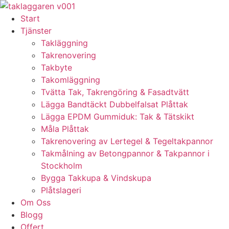
Skip
to
Start
content
Tjänster
Takläggning
Takrenovering
Takbyte
Takomläggning
Tvätta Tak, Takrengöring & Fasadtvätt
Lägga Bandtäckt Dubbelfalsat Plåttak
Lägga EPDM Gummiduk: Tak & Tätskikt
Måla Plåttak
Takrenovering av Lertegel & Tegeltakpannor
Takmålning av Betongpannor & Takpannor i
Stockholm
Bygga Takkupa & Vindskupa
Plåtslageri
Om Oss
Blogg
Offert