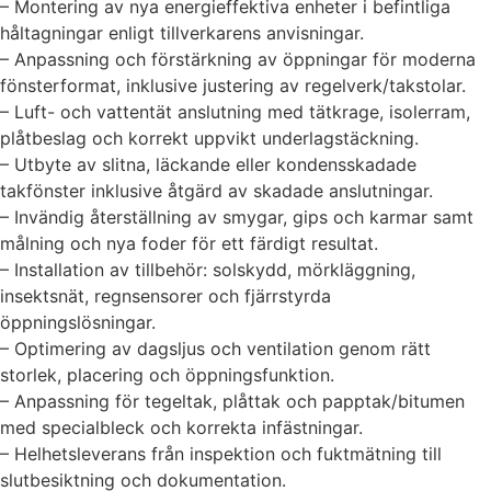
– Montering av nya energieffektiva enheter i befintliga
håltagningar enligt tillverkarens anvisningar.
– Anpassning och förstärkning av öppningar för moderna
fönsterformat, inklusive justering av regelverk/takstolar.
– Luft- och vattentät anslutning med tätkrage, isolerram,
plåtbeslag och korrekt uppvikt underlagstäckning.
– Utbyte av slitna, läckande eller kondensskadade
takfönster inklusive åtgärd av skadade anslutningar.
– Invändig återställning av smygar, gips och karmar samt
målning och nya foder för ett färdigt resultat.
– Installation av tillbehör: solskydd, mörkläggning,
insektsnät, regnsensorer och fjärrstyrda
öppningslösningar.
– Optimering av dagsljus och ventilation genom rätt
storlek, placering och öppningsfunktion.
– Anpassning för tegeltak, plåttak och papptak/bitumen
med specialbleck och korrekta infästningar.
– Helhetsleverans från inspektion och fuktmätning till
slutbesiktning och dokumentation.