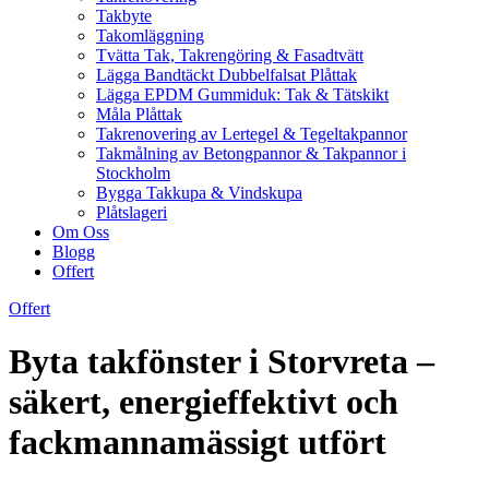
Takbyte
Takomläggning
Tvätta Tak, Takrengöring & Fasadtvätt
Lägga Bandtäckt Dubbelfalsat Plåttak
Lägga EPDM Gummiduk: Tak & Tätskikt
Måla Plåttak
Takrenovering av Lertegel & Tegeltakpannor
Takmålning av Betongpannor & Takpannor i
Stockholm
Bygga Takkupa & Vindskupa
Plåtslageri
Om Oss
Blogg
Offert
Offert
Byta takfönster i Storvreta –
säkert, energieffektivt och
fackmannamässigt utfört