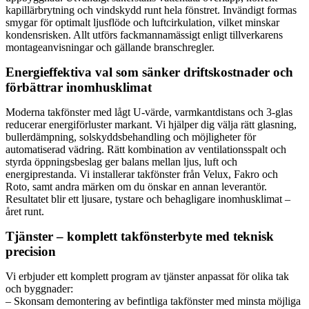
kapillärbrytning och vindskydd runt hela fönstret. Invändigt formas
smygar för optimalt ljusflöde och luftcirkulation, vilket minskar
kondensrisken. Allt utförs fackmannamässigt enligt tillverkarens
montageanvisningar och gällande branschregler.
Energieffektiva val som sänker driftskostnader och
förbättrar inomhusklimat
Moderna takfönster med lågt U-värde, varmkantdistans och 3-glas
reducerar energiförluster markant. Vi hjälper dig välja rätt glasning,
bullerdämpning, solskyddsbehandling och möjligheter för
automatiserad vädring. Rätt kombination av ventilationsspalt och
styrda öppningsbeslag ger balans mellan ljus, luft och
energiprestanda. Vi installerar takfönster från Velux, Fakro och
Roto, samt andra märken om du önskar en annan leverantör.
Resultatet blir ett ljusare, tystare och behagligare inomhusklimat –
året runt.
Tjänster – komplett takfönsterbyte med teknisk
precision
Vi erbjuder ett komplett program av tjänster anpassat för olika tak
och byggnader:
– Skonsam demontering av befintliga takfönster med minsta möjliga