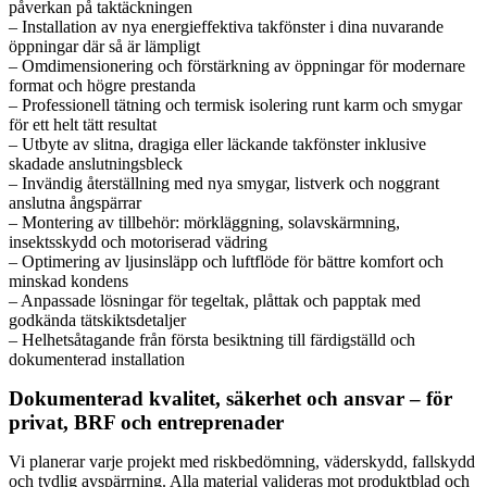
påverkan på taktäckningen
– Installation av nya energieffektiva takfönster i dina nuvarande
öppningar där så är lämpligt
– Omdimensionering och förstärkning av öppningar för modernare
format och högre prestanda
– Professionell tätning och termisk isolering runt karm och smygar
för ett helt tätt resultat
– Utbyte av slitna, dragiga eller läckande takfönster inklusive
skadade anslutningsbleck
– Invändig återställning med nya smygar, listverk och noggrant
anslutna ångspärrar
– Montering av tillbehör: mörkläggning, solavskärmning,
insektsskydd och motoriserad vädring
– Optimering av ljusinsläpp och luftflöde för bättre komfort och
minskad kondens
– Anpassade lösningar för tegeltak, plåttak och papptak med
godkända tätskiktsdetaljer
– Helhetsåtagande från första besiktning till färdigställd och
dokumenterad installation
Dokumenterad kvalitet, säkerhet och ansvar – för
privat, BRF och entreprenader
Vi planerar varje projekt med riskbedömning, väderskydd, fallskydd
och tydlig avspärrning. Alla material valideras mot produktblad och