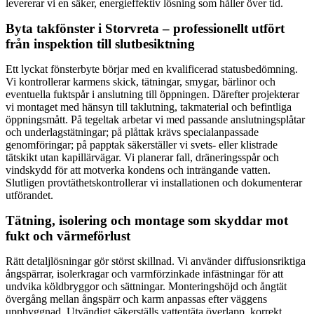
levererar vi en säker, energieffektiv lösning som håller över tid.
Byta takfönster i Storvreta – professionellt utfört
från inspektion till slutbesiktning
Ett lyckat fönsterbyte börjar med en kvalificerad statusbedömning.
Vi kontrollerar karmens skick, tätningar, smygar, bärlinor och
eventuella fuktspår i anslutning till öppningen. Därefter projekterar
vi montaget med hänsyn till taklutning, takmaterial och befintliga
öppningsmått. På tegeltak arbetar vi med passande anslutningsplåtar
och underlagstätningar; på plåttak krävs specialanpassade
genomföringar; på papptak säkerställer vi svets- eller klistrade
tätskikt utan kapillärvägar. Vi planerar fall, dräneringsspår och
vindskydd för att motverka kondens och inträngande vatten.
Slutligen provtäthetskontrollerar vi installationen och dokumenterar
utförandet.
Tätning, isolering och montage som skyddar mot
fukt och värmeförlust
Rätt detaljlösningar gör störst skillnad. Vi använder diffusionsriktiga
ångspärrar, isolerkragar och varmförzinkade infästningar för att
undvika köldbryggor och sättningar. Monteringshöjd och ångtät
övergång mellan ångspärr och karm anpassas efter väggens
uppbyggnad. Utvändigt säkerställs vattentäta överlapp, korrekt