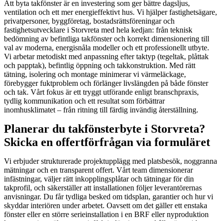
Att byta takfönster är en investering som ger bättre dagsljus,
ventilation och ett mer energieffektivt hus. Vi hjälper fastighetsägare,
privatpersoner, byggföretag, bostadsrättsföreningar och
fastighetsutvecklare i Storvreta med hela kedjan: från teknisk
bedömning av befintliga takfönster och korrekt dimensionering till
val av moderna, energisnåla modeller och ett professionellt utbyte.
Vi arbetar metodiskt med anpassning efter taktyp (tegeltak, plåttak
och papptak), befintlig öppning och takkonstruktion. Med rätt
tätning, isolering och montage minimerar vi värmeläckage,
förebygger fuktproblem och förlänger livslängden på både fönster
och tak. Vårt fokus är ett tryggt utförande enligt branschpraxis,
tydlig kommunikation och ett resultat som förbättrar
inomhusklimatet – från ritning till färdig invändig återställning.
Planerar du takfönsterbyte i Storvreta?
Skicka en offertförfrågan via formuläret
Vi erbjuder strukturerade projektupplägg med platsbesök, noggranna
mätningar och en transparent offert. Vårt team dimensionerar
infästningar, väljer rätt inkopplingsplåtar och tätningar för din
takprofil, och säkerställer att installationen följer leverantörernas
anvisningar. Du får tydliga besked om tidsplan, garantier och hur vi
skyddar interiören under arbetet. Oavsett om det gäller ett enstaka
fönster eller en större serieinstallation i en BRF eller nyproduktion