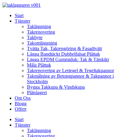
Skip
to
Start
content
Tjänster
Takläggning
Takrenovering
Takbyte
Takomläggning
Tvätta Tak, Takrengöring & Fasadtvätt
Lägga Bandtäckt Dubbelfalsat Plåttak
Lägga EPDM Gummiduk: Tak & Tätskikt
Måla Plåttak
Takrenovering av Lertegel & Tegeltakpannor
Takmålning av Betongpannor & Takpannor i
Stockholm
Bygga Takkupa & Vindskupa
Plåtslageri
Om Oss
Blogg
Offert
Start
Tjänster
Takläggning
Takrenovering