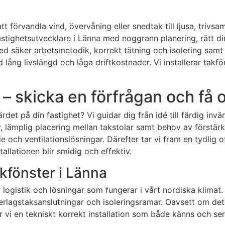
att förvandla vind, övervåning eller snedtak till ljusa, trivs
astighetsutvecklare i Länna med noggrann planering, rätt 
ed säker arbetsmetodik, korrekt tätning och isolering samt 
med lång livslängd och låga driftkostnader. Vi installerar t
 – skicka en förfrågan och få 
värdet på din fastighet? Vi guidar dig från idé till färdig i
 lämplig placering mellan takstolar samt behov av förstärkn
och ventilationslösningar. Därefter tar vi fram en tydlig of
allationen blir smidig och effektiv.
takfönster i Länna
logistik och lösningar som fungerar i vårt nordiska klimat. V
agstaksanslutningar och isoleringsramar. Oavsett om det gäl
r vi en tekniskt korrekt installation som både känns och ser