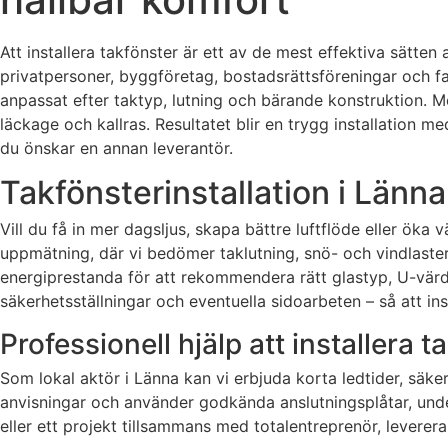
Att installera takfönster är ett av de mest effektiva sätten 
privatpersoner, byggföretag, bostadsrättsföreningar och f
anpassat efter taktyp, lutning och bärande konstruktion. M
läckage och kallras. Resultatet blir en trygg installation 
du önskar en annan leverantör.
Takfönsterinstallation i Länna
Vill du få in mer dagsljus, skapa bättre luftflöde eller öka 
uppmätning, där vi bedömer taklutning, snö- och vindlaster,
energiprestanda för att rekommendera rätt glastyp, U-värde 
säkerhetsställningar och eventuella sidoarbeten – så att inst
Professionell hjälp att installera 
Som lokal aktör i Länna kan vi erbjuda korta ledtider, säker 
anvisningar och använder godkända anslutningsplåtar, underl
eller ett projekt tillsammans med totalentreprenör, leverera