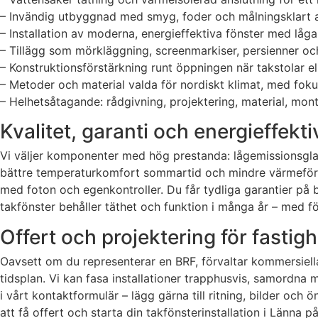
– Invändig utbyggnad med smyg, foder och målningsklart av
– Installation av moderna, energieffektiva fönster med låg
– Tillägg som mörkläggning, screenmarkiser, persienner och
– Konstruk­tionsförstärkning runt öppningen när takstolar el
– Metoder och material valda för nordiskt klimat, med foku
– Helhetsåtagande: rådgivning, projektering, material, mont
Kvalitet, garanti och energieffekti
Vi väljer komponenter med hög prestanda: lågemissionsgla
bättre temperaturkomfort sommartid och mindre värmeförlus
med foton och egenkontroller. Du får tydliga garantier på b
takfönster behåller täthet och funktion i många år – med f
Offert och projektering för fastig
Oavsett om du representerar en BRF, förvaltar kommersiella 
tidsplan. Vi kan fasa installationer trapphusvis, samordna
i vårt kontaktformulär – lägg gärna till ritning, bilder och
att få offert och starta din takfönsterinstallation i Länna på 