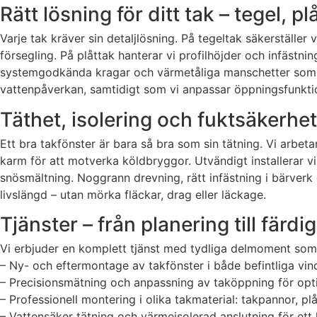
Rätt lösning för ditt tak – tegel, pl
Varje tak kräver sin detaljlösning. På tegeltak säkerställe
försegling. På plåttak hanterar vi profilhöjder och infäst
systemgodkända kragar och värmetåliga manschetter som sve
vattenpåverkan, samtidigt som vi anpassar öppningsfunktione
Täthet, isolering och fuktsäkerhet 
Ett bra takfönster är bara så bra som sin tätning. Vi arbe
karm för att motverka köldbryggor. Utvändigt installerar v
snösmältning. Noggrann drevning, rätt infästning i bärverk 
livslängd – utan mörka fläckar, drag eller läckage.
Tjänster – från planering till färdi
Vi erbjuder en komplett tjänst med tydliga delmoment som
– Ny- och eftermontage av takfönster i både befintliga vin
– Precisionsmätning och anpassning av taköppning för opt
– Professionell montering i olika takmaterial: takpannor, pl
– Vattensäker tätning och värmeisolerad anslutning för ett he