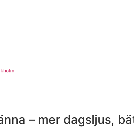
ckholm
Länna – mer dagsljus, bä