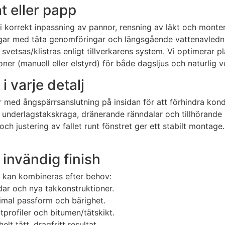
åt eller papp
r vi korrekt inpassning av pannor, rensning av läkt och mont
ningar med täta genomföringar och längsgående vattenavledn
tsas/klistras enligt tillverkarens system. Vi optimerar pl
r (manuell eller elstyrd) för både dagsljus och naturlig ve
i varje detalj
tar med ångspärrsanslutning på insidan för att förhindra ko
i underlagstakskraga, dränerande ränndalar och tillhörande 
och justering av fallet runt fönstret ger ett stabilt monta
g invändig finish
 kan kombineras efter behov:
dar och nya takkonstruktioner.
imal passform och bärighet.
åtprofiler och bitumen/tätskikt.
lt tätt, dragfritt resultat.