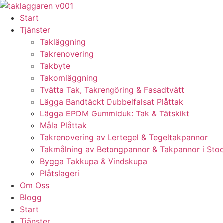
Skip
to
Start
content
Tjänster
Takläggning
Takrenovering
Takbyte
Takomläggning
Tvätta Tak, Takrengöring & Fasadtvätt
Lägga Bandtäckt Dubbelfalsat Plåttak
Lägga EPDM Gummiduk: Tak & Tätskikt
Måla Plåttak
Takrenovering av Lertegel & Tegeltakpannor
Takmålning av Betongpannor & Takpannor i Sto
Bygga Takkupa & Vindskupa
Plåtslageri
Om Oss
Blogg
Start
Tjänster