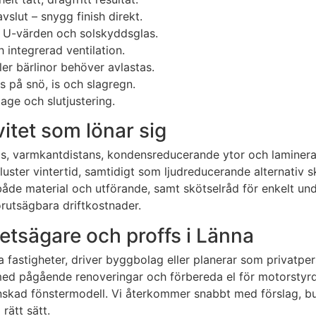
slut – snygg finish direkt.
a U-värden och solskyddsglas.
 integrerad ventilation.
ler bärlinor behöver avlastas.
s på snö, is och slagregn.
age och slutjustering.
vitet som lönar sig
s, varmkantdistans, kondensreducerande ytor och laminera
ter vintertid, samtidigt som ljudreducerande alternativ s
åde material och utförande, samt skötselråd för enkelt unde
örutsägbara driftkostnader.
hetsägare och proffs i Länna
fastigheter, driver byggbolag eller planerar som privatpers
 med pågående renoveringar och förbereda el för motorstyrd
 önskad fönstermodell. Vi återkommer snabbt med förslag, bud
rätt sätt.