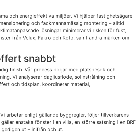
amma och energieffektiva miljöer. Vi hjälper fastighetsägare,
dimensionering och fackmannamässig montering – alltid
klimatanpassade lösningar minimerar vi risken för fukt,
akfönster från Velux, Fakro och Roto, samt andra märken om
offert snabbt
nvändig finish. Vår process börjar med platsbesök och
ing. Vi analyserar dagljusflöde, solinstrålning och
fert och tidsplan, koordinerar material,
i arbetar enligt gällande byggregler, följer tillverkarens
ler enstaka fönster i en villa, en större satsning i en BRF
 gedigen ut – inifrån och ut.