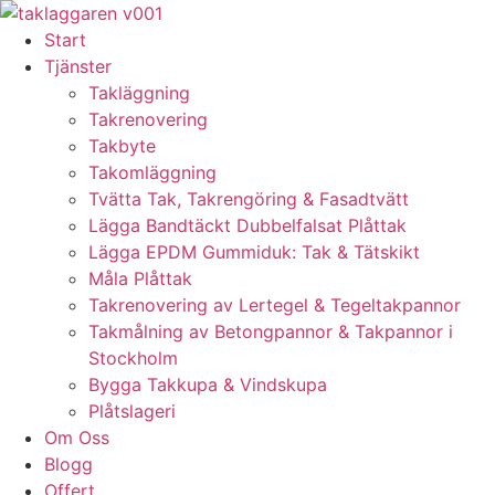
Skip
to
Start
content
Tjänster
Takläggning
Takrenovering
Takbyte
Takomläggning
Tvätta Tak, Takrengöring & Fasadtvätt
Lägga Bandtäckt Dubbelfalsat Plåttak
Lägga EPDM Gummiduk: Tak & Tätskikt
Måla Plåttak
Takrenovering av Lertegel & Tegeltakpannor
Takmålning av Betongpannor & Takpannor i
Stockholm
Bygga Takkupa & Vindskupa
Plåtslageri
Om Oss
Blogg
Offert