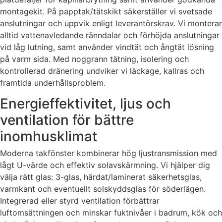
montagekit. På papptak/tätskikt säkerställer vi svetsade
anslutningar och uppvik enligt leverantörskrav. Vi monterar
alltid vattenavledande ränndalar och förhöjda anslutningar
vid låg lutning, samt använder vindtät och ångtät lösning
på varm sida. Med noggrann tätning, isolering och
kontrollerad dränering undviker vi läckage, kallras och
framtida underhållsproblem.
Energieffektivitet, ljus och
ventilation för bättre
inomhusklimat
Moderna takfönster kombinerar hög ljustransmission med
lågt U-värde och effektiv solavskärmning. Vi hjälper dig
välja rätt glas: 3-glas, härdat/laminerat säkerhetsglas,
varmkant och eventuellt solskyddsglas för söderlägen.
Integrerad eller styrd ventilation förbättrar
luftomsättningen och minskar fuktnivåer i badrum, kök och