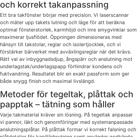
och korrekt takanpassning
Ett bra takfönster börjar med precision. Vi laserscannar
och mäter upp takets lutning och läge för att beräkna
optimal fönsterstorlek, karmhöjd och inre smygvinklar som
maximerar ljusflödet. Öppningen dimensioneras med
hänsyn till takstolar, reglar och isolertjocklek, och vi
förstärker bärverket med avväxlingsreglar när det krävs.
Rätt val av inbyggnadsdjup, ångspärr och anslutning mot
underlagstak/underlagspapp förhindrar kondens och
fuktvandring. Resultatet blir en exakt passform som ger
både snygg finish och maximal livslängd.
Metoder för tegeltak, plåttak och
papptak – tätning som håller
Varje takmaterial kräver sin lösning. På tegeltak anpassar
vi pannor, läkt och genomföringar med systemanpassade
anslutningsplåtar. På plåttak formar vi korrekt falsning och
plåtdetaljer för kapillärbrytning samt använder godkända