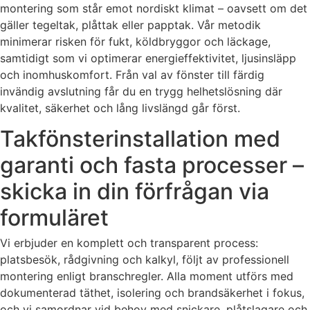
montering som står emot nordiskt klimat – oavsett om det
gäller tegeltak, plåttak eller papptak. Vår metodik
minimerar risken för fukt, köldbryggor och läckage,
samtidigt som vi optimerar energieffektivitet, ljusinsläpp
och inomhuskomfort. Från val av fönster till färdig
invändig avslutning får du en trygg helhetslösning där
kvalitet, säkerhet och lång livslängd går först.
Takfönsterinstallation med
garanti och fasta processer –
skicka in din förfrågan via
formuläret
Vi erbjuder en komplett och transparent process:
platsbesök, rådgivning och kalkyl, följt av professionell
montering enligt branschregler. Alla moment utförs med
dokumenterad täthet, isolering och brandsäkerhet i fokus,
och vi samordnar vid behov med snickare, plåtslagare och