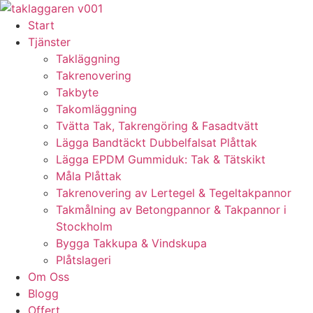
Skip
to
Start
content
Tjänster
Takläggning
Takrenovering
Takbyte
Takomläggning
Tvätta Tak, Takrengöring & Fasadtvätt
Lägga Bandtäckt Dubbelfalsat Plåttak
Lägga EPDM Gummiduk: Tak & Tätskikt
Måla Plåttak
Takrenovering av Lertegel & Tegeltakpannor
Takmålning av Betongpannor & Takpannor i
Stockholm
Bygga Takkupa & Vindskupa
Plåtslageri
Om Oss
Blogg
Offert