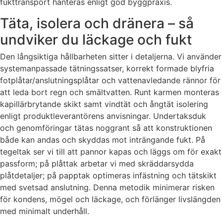
fukttransport hanteras enligt god byggpraxis.
Täta, isolera och dränera – så
undviker du läckage och fukt
Den långsiktiga hållbarheten sitter i detaljerna. Vi använder
systemanpassade tätningssatser, korrekt formade blyfria
fotplåtar/anslutningsplåtar och vattenavledande rännor för
att leda bort regn och smältvatten. Runt karmen monteras
kapillärbrytande skikt samt vindtät och ångtät isolering
enligt produktleverantörens anvisningar. Undertaksduk
och genomföringar tätas noggrant så att konstruktionen
både kan andas och skyddas mot inträngande fukt. På
tegeltak ser vi till att pannor kapas och läggs om för exakt
passform; på plåttak arbetar vi med skräddarsydda
plåtdetaljer; på papptak optimeras infästning och tätskikt
med svetsad anslutning. Denna metodik minimerar risken
för kondens, mögel och läckage, och förlänger livslängden
med minimalt underhåll.