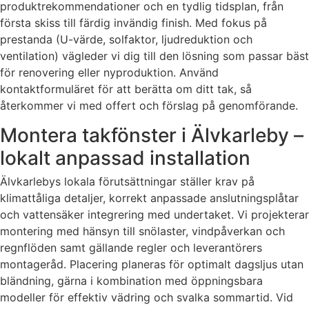
produktrekommendationer och en tydlig tidsplan, från
första skiss till färdig invändig finish. Med fokus på
prestanda (U-värde, solfaktor, ljudreduktion och
ventilation) vägleder vi dig till den lösning som passar bäst
för renovering eller nyproduktion. Använd
kontaktformuläret för att berätta om ditt tak, så
återkommer vi med offert och förslag på genomförande.
Montera takfönster i Älvkarleby –
lokalt anpassad installation
Älvkarlebys lokala förutsättningar ställer krav på
klimattåliga detaljer, korrekt anpassade anslutningsplåtar
och vattensäker integrering med undertaket. Vi projekterar
montering med hänsyn till snölaster, vindpåverkan och
regnflöden samt gällande regler och leverantörers
montageråd. Placering planeras för optimalt dagsljus utan
bländning, gärna i kombination med öppningsbara
modeller för effektiv vädring och svalka sommartid. Vid