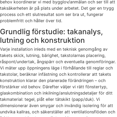
behov koordinerar vi med bygglov/anmälan och ser till att
taksäkerheten är på plats under arbetet. Det ger en trygg
process och ett slutresultat som ser bra ut, fungerar
problemfritt och håller över tid.
Grundlig förstudie: takanalys,
lutning och konstruktion
Varje installation inleds med en teknisk genomgång av
takets skick, lutning, bärighet, takstolarnas placering,
råspont/undertak, ångspärr och eventuella genomföringar.
Vi mäter upp öppningens läge i förhållande till reglar och
takstolar, beräknar infästning och kontrollerar att takets
konstruktion klarar den planerade förändringen – och
förstärker vid behov. Därefter väljer vi rätt fönstertyp,
glaskombination och inkilning/anslutningsdetaljer för ditt
takmaterial: tegel, plåt eller tätskikt (papp/duk). Vi
dimensionerar även smygar och invändig isolering för att
undvika kallras, och säkerställer att ventilationsflöden och