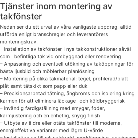
Tjänster inom montering av
takfönster
Nedan ser du ett urval av våra vanligaste uppdrag, alltid
utförda enligt branschregler och leverantörers
monteringskrav:
– Installation av takfönster i nya takkonstruktioner såväl
som i befintliga tak vid ombyggnad eller renovering
– Anpassning och eventuell utökning av taköppningar för
bästa ljusbild och möblerbar planlösning
– Montering på olika takmaterial: tegel, profilerad/platt
plåt samt tätskikt som papp eller duk
– Precisionsarbetad tätning, ångbroms och isolering kring
karmen för att eliminera läckage- och köldbryggerisk
– Invändig färdigställning med smygar, foder,
karmjustering och en enhetlig, snygg finish
– Utbyte av äldre eller otäta takfönster till moderna,
energieffektiva varianter med lägre U-värde
– Installation av tillval: solskydd, mörkläggning, persienner,