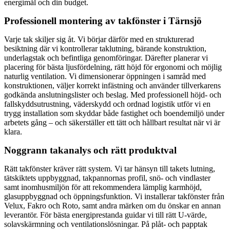
energimål och din budget.
Professionell montering av takfönster i Tärnsjö
Varje tak skiljer sig åt. Vi börjar därför med en strukturerad
besiktning där vi kontrollerar taklutning, bärande konstruktion,
underlagstak och befintliga genomföringar. Därefter planerar vi
placering för bästa ljusfördelning, rätt höjd för ergonomi och möjlig
naturlig ventilation. Vi dimensionerar öppningen i samråd med
konstruktionen, väljer korrekt infästning och använder tillverkarens
godkända anslutningslister och beslag. Med professionell höjd- och
fallskyddsutrustning, väderskydd och ordnad logistik utför vi en
trygg installation som skyddar både fastighet och boendemiljö under
arbetets gång – och säkerställer ett tätt och hållbart resultat när vi är
klara.
Noggrann takanalys och rätt produktval
Rätt takfönster kräver rätt system. Vi tar hänsyn till takets lutning,
tätskiktets uppbyggnad, takpannornas profil, snö- och vindlaster
samt inomhusmiljön för att rekommendera lämplig karmhöjd,
glasuppbyggnad och öppningsfunktion. Vi installerar takfönster från
Velux, Fakro och Roto, samt andra märken om du önskar en annan
leverantör. För bästa energiprestanda guidar vi till rätt U-värde,
solavskärmning och ventilationslösningar. På plåt- och papptak