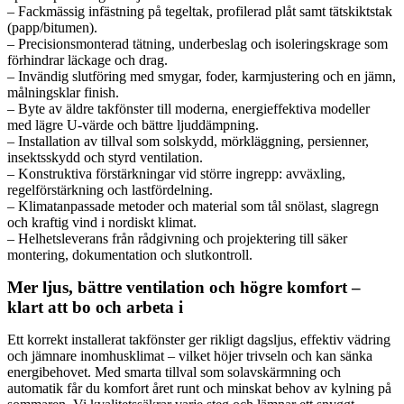
– Fackmässig infästning på tegeltak, profilerad plåt samt tätskiktstak
(papp/bitumen).
– Precisionsmonterad tätning, underbeslag och isoleringskrage som
förhindrar läckage och drag.
– Invändig slutföring med smygar, foder, karmjustering och en jämn,
målningsklar finish.
– Byte av äldre takfönster till moderna, energieffektiva modeller
med lägre U-värde och bättre ljuddämpning.
– Installation av tillval som solskydd, mörkläggning, persienner,
insektsskydd och styrd ventilation.
– Konstruktiva förstärkningar vid större ingrepp: avväxling,
regelförstärkning och lastfördelning.
– Klimatanpassade metoder och material som tål snölast, slagregn
och kraftig vind i nordiskt klimat.
– Helhetsleverans från rådgivning och projektering till säker
montering, dokumentation och slutkontroll.
Mer ljus, bättre ventilation och högre komfort –
klart att bo och arbeta i
Ett korrekt installerat takfönster ger rikligt dagsljus, effektiv vädring
och jämnare inomhusklimat – vilket höjer trivseln och kan sänka
energibehovet. Med smarta tillval som solavskärmning och
automatik får du komfort året runt och minskat behov av kylning på