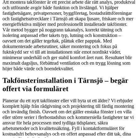
Att montera takfönster är ett precist arbete där rätt analys, produktval
och utförande avgör både funktion och livslängd. Vi hjälper
fastighetsägare, privatpersoner, byggföretag, bostadsrättsföreningar
och fastighetsutvecklare i Tärnsjö att skapa ljusare, friskare och mer
energieffektiva miljöer med professionellt installerade takfönster.
Vår metod bygger på noggrann takanalys, korrekt tätning och
isolering anpassad efter takets typ, lutning och konstruktion –
oavsett om det gäller tegeltak, plåttak eller papptak. Med
dokumenterade arbetsrutiner, säker montering och fokus på
fuktskydd ser vi till att installationen står emot nordiskt väder,
minimerar underhåll och ger stabil komfort året runt. Resultatet blir
maximalt dagsljus, förbättrad ventilation och en trygg lösning som
höjer både värde och boendekvalitet.
Takfönsterinstallation i Tärnsjö – begär
offert via formuläret
Planerar du ett nytt takfönster eller vill byta ut ett äldre? Vi erbjuder
komplett hjälp från rådgivning och projektering till färdig montering
och invändig finish. Oavsett om det gäller enstaka fönster i en villa
eller större serier i flerbostadshus och kommersiella fastigheter tar vi
ansvar för hela processen med tydliga tidsplaner, säkra
arbetsmetoder och kvalitetssäkring. Fyll i kontaktformuläret för
kostnadsfri behovsanalys och en offert anpassad efter ditt tak, dina