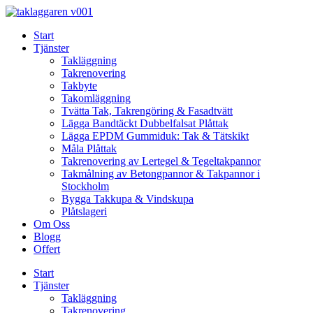
Skip
to
Start
content
Tjänster
Takläggning
Takrenovering
Takbyte
Takomläggning
Tvätta Tak, Takrengöring & Fasadtvätt
Lägga Bandtäckt Dubbelfalsat Plåttak
Lägga EPDM Gummiduk: Tak & Tätskikt
Måla Plåttak
Takrenovering av Lertegel & Tegeltakpannor
Takmålning av Betongpannor & Takpannor i
Stockholm
Bygga Takkupa & Vindskupa
Plåtslageri
Om Oss
Blogg
Offert
Start
Tjänster
Takläggning
Takrenovering