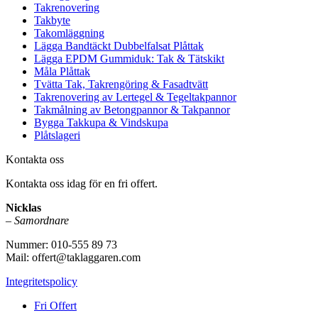
Takrenovering
Takbyte
Takomläggning
Lägga Bandtäckt Dubbelfalsat Plåttak
Lägga EPDM Gummiduk: Tak & Tätskikt
Måla Plåttak
Tvätta Tak, Takrengöring & Fasadtvätt
Takrenovering av Lertegel & Tegeltakpannor
Takmålning av Betongpannor & Takpannor
Bygga Takkupa & Vindskupa
Plåtslageri
Kontakta oss
Kontakta oss idag för en fri offert.
Nicklas
–
Samordnare
Nummer: 010-555 89 73
Mail: offert@taklaggaren.com
Integritetspolicy
Fri Offert