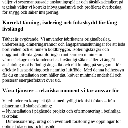
väljer vi systemanpassade anslutningsplåtar och tätskiktsdetaljer; på
tegeltak väljer vi korrekt inbyggnadsnivå och profilerat överbeslag
för snygg och säker integrering.
Korrekt tätning, isolering och fuktskydd för lång
livslängd
Täthet är avgörande. Vi använder fabrikatens originalbeslag,
underbeslag, dräneringsrännor och ångspärrsanslutningar för att leda
bort vatten och eliminera köldbryggor. Isoleringskragar och
noggrant utförda genomföringar runt karmen minimerar
värmeläckage och kondensrisk. Invändigt säkerställer vi ångtät
anslutning mot befintligt ångskikt och rätt lutning på smygarna för
effektiv ljustspridning och naturligt luftflöde. Med denna helhetssyn
får du en installation som håller tätt, kräver minimalt underhåll och
presterar energieffektivt över tid.
Våra tjänster – tekniska moment vi tar ansvar för
Vi erbjuder en komplett tjänst med tydligt tekniskt fokus – från
planering till slutbesiktning:
– Nyinstallation i pågående projekt och eftermontering i befintliga
takstolar.
– Dimensionering, urtag och eventuell förstoring av öppningar för
optimal placering och ljusbild.