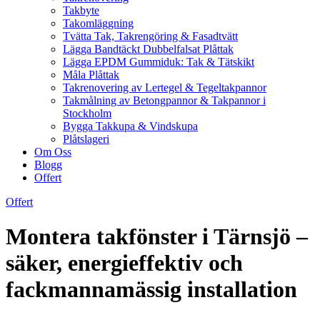
Takbyte
Takomläggning
Tvätta Tak, Takrengöring & Fasadtvätt
Lägga Bandtäckt Dubbelfalsat Plåttak
Lägga EPDM Gummiduk: Tak & Tätskikt
Måla Plåttak
Takrenovering av Lertegel & Tegeltakpannor
Takmålning av Betongpannor & Takpannor i
Stockholm
Bygga Takkupa & Vindskupa
Plåtslageri
Om Oss
Blogg
Offert
Offert
Montera takfönster i Tärnsjö –
säker, energieffektiv och
fackmannamässig installation