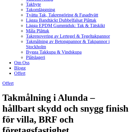
Takbyte
Takomläggning
Tvätta Tak, Takrengöring & Fasadtvätt
Lägga Bandtäckt Dubbelfalsat Plåttak
Lägga EPDM Gummiduk: Tak & Tätskikt
Måla Plåttak
Takrenovering av Lertegel & Tegeltakpannor
Takmålning av Betongpannor & Takpannor i
Stockholm
Bygga Takkupa & Vindskupa
Plåtslageri
Om Oss
Blogg
Offert
Offert
Takmålning i Alunda –
hållbart skydd och snygg finish
för villa, BRF och
företagsfastighet