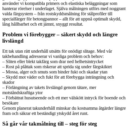
använder vi kompatibla primers och elastiska beläggningar som
hanterar rörelser i underlaget. Själva målningen utförs med noggrant
valda färgsystem – från rostskyddsmålning för stålprofiler till
specialfärger för betongpannor – allt för att uppnå optimalt skydd,
lång hållbarhet och ett jämnt, snyggt resultat.
Problem vi förebygger – säkert skydd och längre
livslängd
Ett tak utan rätt underhåll utsätts för onödigt slitage. Med vår
takbehandling adresserar vi vanliga problem och behov:
– Sliten eller blekt takfärg som drar ned helhetsintrycket
– Rost på plåttak som riskerar att sprida sig under färgskiktet
– Mossa, alger och smuts som binder fukt och skadar ytan
– Skydd mot väder och fukt för att förebygga inträngning och
skador
– Förlängning av takets livslängd genom tätare, mer
motståndskraftiga ytor
– Förbättrat husutseende och ett mer välskött intryck för boende och
besökare
Genom planerat takunderhåll minskar du kostsamma åtgärder längre
fram och säkrar ett beständigt ytskydd året runt.
Så går vår takmålning till – steg för steg