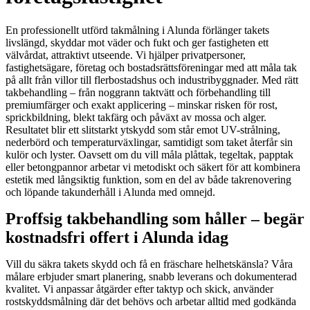
En professionellt utförd takmålning i Alunda förlänger takets
livslängd, skyddar mot väder och fukt och ger fastigheten ett
välvårdat, attraktivt utseende. Vi hjälper privatpersoner,
fastighetsägare, företag och bostadsrättsföreningar med att måla tak
på allt från villor till flerbostadshus och industribyggnader. Med rätt
takbehandling – från noggrann taktvätt och förbehandling till
premiumfärger och exakt applicering – minskar risken för rost,
sprickbildning, blekt takfärg och påväxt av mossa och alger.
Resultatet blir ett slitstarkt ytskydd som står emot UV-strålning,
nederbörd och temperaturväxlingar, samtidigt som taket återfår sin
kulör och lyster. Oavsett om du vill måla plåttak, tegeltak, papptak
eller betongpannor arbetar vi metodiskt och säkert för att kombinera
estetik med långsiktig funktion, som en del av både takrenovering
och löpande takunderhåll i Alunda med omnejd.
Proffsig takbehandling som håller – begär
kostnadsfri offert i Alunda idag
Vill du säkra takets skydd och få en fräschare helhetskänsla? Våra
målare erbjuder smart planering, snabb leverans och dokumenterad
kvalitet. Vi anpassar åtgärder efter taktyp och skick, använder
rostskyddsmålning där det behövs och arbetar alltid med godkända