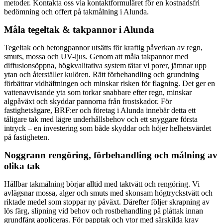
metoder. Kontakta oss via kontaktformuläret för en kostnadsfri
bedömning och offert på takmålning i Alunda.
Måla tegeltak & takpannor i Alunda
Tegeltak och betongpannor utsätts för kraftig påverkan av regn,
smuts, mossa och UV-ljus. Genom att måla takpannor med
diffusionsöppna, högkvalitativa system tätar vi porer, jämnar upp
ytan och återställer kulören. Rätt förbehandling och grundning
förbättrar vidhäftningen och minskar risken för flagning. Det ger en
vattenavvisande yta som torkar snabbare efter regn, minskar
algpåväxt och skyddar pannorna från frostskador. För
fastighetsägare, BRF:er och företag i Alunda innebär detta ett
tåligare tak med lägre underhållsbehov och ett snyggare första
intryck – en investering som både skyddar och höjer helhetsvärdet
på fastigheten.
Noggrann rengöring, förbehandling och målning av
olika tak
Hållbar takmålning börjar alltid med taktvätt och rengöring. Vi
avlägsnar mossa, alger och smuts med skonsam högtryckstvätt och
riktade medel som stoppar ny påväxt. Därefter följer skrapning av
lös färg, slipning vid behov och rostbehandling på plåttak innan
grundfärg appliceras. För papptak och ytor med särskilda krav