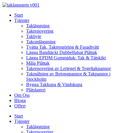
Skip
to
Start
content
Tjänster
Takläggning
Takrenovering
Takbyte
Takomläggning
Tvätta Tak, Takrengöring & Fasadtvätt
Lägga Bandtäckt Dubbelfalsat Plåttak
Lägga EPDM Gummiduk: Tak & Tätskikt
Måla Plåttak
Takrenovering av Lertegel & Tegeltakpannor
Takmålning av Betongpannor & Takpannor i
Stockholm
Bygga Takkupa & Vindskupa
Plåtslageri
Om Oss
Blogg
Offert
Start
Tjänster
Takläggning
Takrenovering