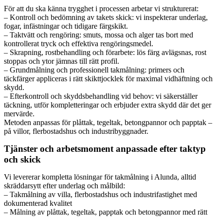
För att du ska känna trygghet i processen arbetar vi strukturerat:
– Kontroll och bedömning av takets skick: vi inspekterar underlag,
fogar, infästningar och tidigare färgskikt.
– Taktvätt och rengöring: smuts, mossa och alger tas bort med
kontrollerat tryck och effektiva rengöringsmedel.
– Skrapning, rostbehandling och förarbete: lös färg avlägsnas, rost
stoppas och ytor jämnas till rätt profil.
– Grundmålning och professionell takmålning: primers och
täckfärger appliceras i rätt skikttjocklek för maximal vidhäftning och
skydd.
– Efterkontroll och skyddsbehandling vid behov: vi säkerställer
täckning, utför kompletteringar och erbjuder extra skydd där det ger
mervärde.
Metoden anpassas för plåttak, tegeltak, betongpannor och papptak –
på villor, flerbostadshus och industribyggnader.
Tjänster och arbetsmoment anpassade efter taktyp
och skick
Vi levererar kompletta lösningar för takmålning i Alunda, alltid
skräddarsytt efter underlag och målbild:
– Takmålning av villa, flerbostadshus och industrifastighet med
dokumenterad kvalitet
– Målning av plåttak, tegeltak, papptak och betongpannor med rätt