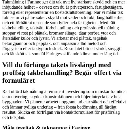
Takmålning i Faringe ger ditt tak nytt liv, starkare skydd och en mer
inbjudande helhet – oavsett om du är privatperson, fastighetsägare,
företag eller representerar en bostadsrättsförening. När vi målar tak
fokuserar vi på tre saker: skydd mot väder och fukt, lång hållbarhet
och ett förbättrat utseende som lyfter hela fastigheten. Med rätt
takbehandling, taktvätt, förbehandling och professionell målning
stoppar vi rost på plåttak, bromsar slitage, tätar porösa ytor och
återställer kulör och lyster. Vi arbetar med plåttak, tegeltak,
betongpannor och papptak, och anpassar alltid metod och
färgsystem efter taktyp och skick. Resultatet blir ett starkt, snyggt
och lättskött tak som tål Faringes skiftande klimat under lång tid.
Vill du förlänga takets livslängd med
proffsig takbehandling? Begär offert via
formuläret
Rätt utförd takmålning är en smart investering som minskar framtida
takrenovering, skyddar konstruktionen och höjer intrycket av hela
byggnaden. Vi planerar arbetet noggrant, arbetar säkert och effektivt
och lämnar tydliga underlag – från första bedömning till färdigt
resultat. Skicka en förfrågan via kontaktformuläret för prisförslag
och tidsplan.
Måla tegeltak & takpannor i Faringe