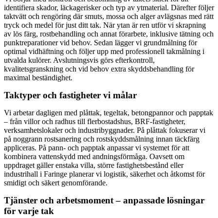
identifiera skador, läckagerisker och typ av ytmaterial. Därefter följer
taktvätt och rengöring där smuts, mossa och alger avlägsnas med rätt
tryck och medel för just ditt tak. När ytan är ren utför vi skrapning
av lös färg, rostbehandling och annat förarbete, inklusive tätning och
punktreparationer vid behov. Sedan lägger vi grundmålning för
optimal vidhäftning och följer upp med professionell takmålning i
utvalda kulörer. Avslutningsvis görs efterkontroll,
kvalitetsgranskning och vid behov extra skyddsbehandling för
maximal beständighet.
Taktyper och fastigheter vi målar
Vi arbetar dagligen med plåttak, tegeltak, betongpannor och papptak
– från villor och radhus till flerbostadshus, BRF-fastigheter,
verksamhetslokaler och industribyggnader. På plåttak fokuserar vi
på noggrann rostsanering och rostskyddsmålning innan täckfärg
appliceras. På pann- och papptak anpassar vi systemet för att
kombinera vattenskydd med andningsförmåga. Oavsett om
uppdraget gäller enstaka villa, större fastighetsbestånd eller
industrihall i Faringe planerar vi logistik, säkerhet och åtkomst för
smidigt och säkert genomförande.
Tjänster och arbetsmoment – anpassade lösningar
för varje tak