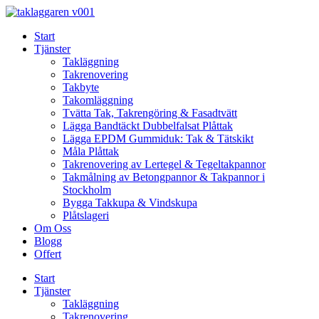
Skip
to
Start
content
Tjänster
Takläggning
Takrenovering
Takbyte
Takomläggning
Tvätta Tak, Takrengöring & Fasadtvätt
Lägga Bandtäckt Dubbelfalsat Plåttak
Lägga EPDM Gummiduk: Tak & Tätskikt
Måla Plåttak
Takrenovering av Lertegel & Tegeltakpannor
Takmålning av Betongpannor & Takpannor i
Stockholm
Bygga Takkupa & Vindskupa
Plåtslageri
Om Oss
Blogg
Offert
Start
Tjänster
Takläggning
Takrenovering