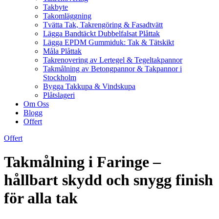
Takbyte
Takomläggning
Tvätta Tak, Takrengöring & Fasadtvätt
Lägga Bandtäckt Dubbelfalsat Plåttak
Lägga EPDM Gummiduk: Tak & Tätskikt
Måla Plåttak
Takrenovering av Lertegel & Tegeltakpannor
Takmålning av Betongpannor & Takpannor i
Stockholm
Bygga Takkupa & Vindskupa
Plåtslageri
Om Oss
Blogg
Offert
Offert
Takmålning i Faringe –
hållbart skydd och snygg finish
för alla tak