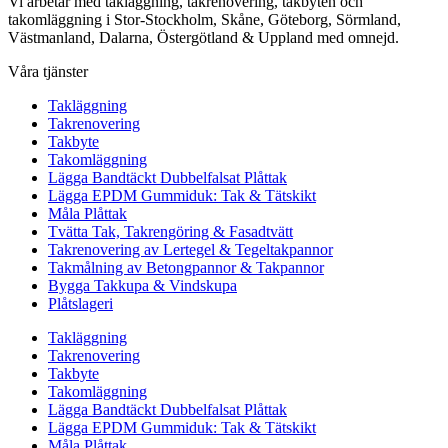
Vi arbetar med takläggning, takrenovering, takbyten och
takomläggning i Stor-Stockholm, Skåne, Göteborg, Sörmland,
Västmanland, Dalarna, Östergötland & Uppland med omnejd.
Våra tjänster
Takläggning
Takrenovering
Takbyte
Takomläggning
Lägga Bandtäckt Dubbelfalsat Plåttak
Lägga EPDM Gummiduk: Tak & Tätskikt
Måla Plåttak
Tvätta Tak, Takrengöring & Fasadtvätt
Takrenovering av Lertegel & Tegeltakpannor
Takmålning av Betongpannor & Takpannor
Bygga Takkupa & Vindskupa
Plåtslageri
Takläggning
Takrenovering
Takbyte
Takomläggning
Lägga Bandtäckt Dubbelfalsat Plåttak
Lägga EPDM Gummiduk: Tak & Tätskikt
Måla Plåttak