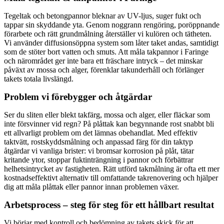
Tegeltak och betongpannor bleknar av UV-ljus, suger fukt och
tappar sin skyddande yta. Genom noggrann rengöring, poröppnande
förarbete och rätt grundmålning återställer vi kulören och tätheten.
Vi använder diffusionsöppna system som låter taket andas, samtidigt
som de stöter bort vatten och smuts. Att måla takpannor i Faringe
och närområdet ger inte bara ett fräschare intryck – det minskar
påväxt av mossa och alger, förenklar takunderhåll och förlänger
takets totala livslängd.
Problem vi förebygger och åtgärdar
Ser du sliten eller blekt takfärg, mossa och alger, eller fläckar som
inte försvinner vid regn? På plåttak kan begynnande rost snabbt bli
ett allvarligt problem om det lämnas obehandlat. Med effektiv
taktvätt, rostskyddsmålning och anpassad färg för din taktyp
åtgärdar vi vanliga brister: vi bromsar korrosion på plåt, tätar
kritande ytor, stoppar fuktinträngning i pannor och förbättrar
helhetsintrycket av fastigheten. Rätt utförd takmålning är ofta ett mer
kostnadseffektivt alternativ till omfattande takrenovering och hjälper
dig att måla plåttak eller pannor innan problemen växer.
Arbetsprocess – steg för steg för ett hållbart resultat
Vi börjar med kontroll och bedömning av takets skick för att