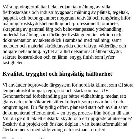
Våra uppdrag omfattar hela kedjan: takmålning av villa,
flerbostadshus och industribyggnad; målning av plåttak, tegeltak,
papptak och betongpannor; noggrann taktvätt och rengöring inför
målning; rostskyddsbehandling och professionellt förarbete;
skrapning av gammal färg och behovsanpassad ytbehandling;
underhållsmålning som förlänger livslängden; inspektion och
dokumentation av takets skick i samband med målning; samt
metoder och material skräddarsydda efter taktyp, väderläge och
tidigare behandling. Syftet är alltid detsamma: hållbart skydd,
säkrare konstruktion och en jämn, snygg finish som lyfter
fastigheten.
Kvalitet, trygghet och långsiktig hållbarhet
Vi använder beprövade färgsystem för nordiskt klimat som tål stora
temperaturskiftningar, regn, snö och stark sommar-UV.
Genomarbetad förbehandling ger bättre vidhäftning, medan rätt
glans och kulör säkrar ett stilrent uttryck som passar huset och
omgivningen. Du får tydlig offert, planerad start och avslut samt
dokumenterad efterkontroll – en trygg process från början till slut.
Vill du ge ditt tak ett slitstarkt skydd och ett uppgraderat utseende?
Beskriv ditt projekt och önskad tidplan i vårt kontaktformulär så
återkommer vi med rådgivning och kostnadsfri offert.