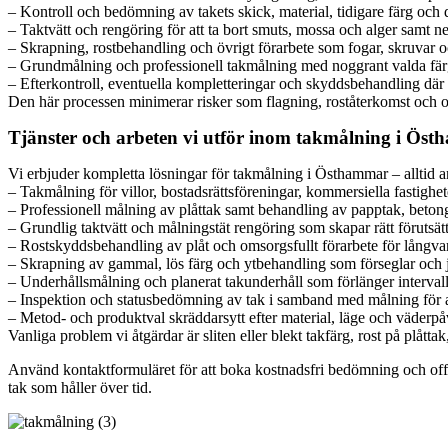
– Kontroll och bedömning av takets skick, material, tidigare färg och d
– Taktvätt och rengöring för att ta bort smuts, mossa och alger samt ne
– Skrapning, rostbehandling och övrigt förarbete som fogar, skruvar o
– Grundmålning och professionell takmålning med noggrant valda fä
– Efterkontroll, eventuella kompletteringar och skyddsbehandling där
Den här processen minimerar risker som flagning, roståterkomst och oj
Tjänster och arbeten vi utför inom takmålning i Ös
Vi erbjuder kompletta lösningar för takmålning i Östhammar – alltid a
– Takmålning för villor, bostadsrättsföreningar, kommersiella fastighe
– Professionell målning av plåttak samt behandling av papptak, beton
– Grundlig taktvätt och målningstät rengöring som skapar rätt förutsätt
– Rostskyddsbehandling av plåt och omsorgsfullt förarbete för långvar
– Skrapning av gammal, lös färg och ytbehandling som förseglar och 
– Underhållsmålning och planerat takunderhåll som förlänger interval
– Inspektion och statusbedömning av tak i samband med målning för att
– Metod- och produktval skräddarsytt efter material, läge och väderp
Vanliga problem vi åtgärdar är sliten eller blekt takfärg, rost på plått
Använd kontaktformuläret för att boka kostnadsfri bedömning och offert
tak som håller över tid.