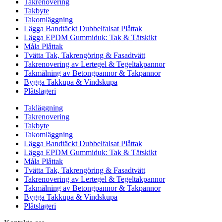
Takrenovering
Takbyte
Takomläggning
Lägga Bandtäckt Dubbelfalsat Plåttak
Lägga EPDM Gummiduk: Tak & Tätskikt
Måla Plåttak
Tvätta Tak, Takrengöring & Fasadtvätt
Takrenovering av Lertegel & Tegeltakpannor
Takmålning av Betongpannor & Takpannor
Bygga Takkupa & Vindskupa
Plåtslageri
Takläggning
Takrenovering
Takbyte
Takomläggning
Lägga Bandtäckt Dubbelfalsat Plåttak
Lägga EPDM Gummiduk: Tak & Tätskikt
Måla Plåttak
Tvätta Tak, Takrengöring & Fasadtvätt
Takrenovering av Lertegel & Tegeltakpannor
Takmålning av Betongpannor & Takpannor
Bygga Takkupa & Vindskupa
Plåtslageri