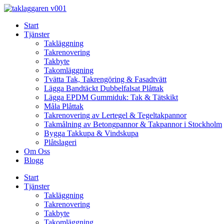
Skip
to
Start
content
Tjänster
Takläggning
Takrenovering
Takbyte
Takomläggning
Tvätta Tak, Takrengöring & Fasadtvätt
Lägga Bandtäckt Dubbelfalsat Plåttak
Lägga EPDM Gummiduk: Tak & Tätskikt
Måla Plåttak
Takrenovering av Lertegel & Tegeltakpannor
Takmålning av Betongpannor & Takpannor i Stockholm
Bygga Takkupa & Vindskupa
Plåtslageri
Om Oss
Blogg
Start
Tjänster
Takläggning
Takrenovering
Takbyte
Takomläggning