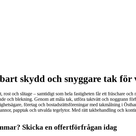
rt skydd och snyggare tak för v
, rost och slitage – samtidigt som hela fastigheten får ett fräschare oc
rande och blekning. Genom att måla tak, utföra taktvätt och noggrann fö
astighetsägare, företag och bostadsrättsföreningar med takmålning i Ös
annor, papptak och utvalda tegelytor. Med rätt takbehandling och kontinu
mmar? Skicka en offertförfrågan idag