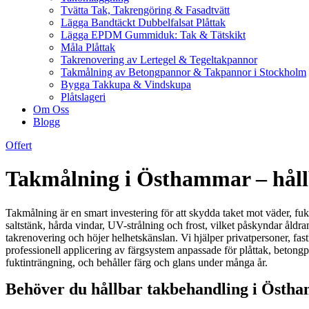
Tvätta Tak, Takrengöring & Fasadtvätt
Lägga Bandtäckt Dubbelfalsat Plåttak
Lägga EPDM Gummiduk: Tak & Tätskikt
Måla Plåttak
Takrenovering av Lertegel & Tegeltakpannor
Takmålning av Betongpannor & Takpannor i Stockholm
Bygga Takkupa & Vindskupa
Plåtslageri
Om Oss
Blogg
Offert
Takmålning i Östhammar – hållba
Takmålning är en smart investering för att skydda taket mot väder, fukt
saltstänk, hårda vindar, UV-strålning och frost, vilket påskyndar åld
takrenovering och höjer helhetskänslan. Vi hjälper privatpersoner, f
professionell applicering av färgsystem anpassade för plåttak, betongp
fuktinträngning, och behåller färg och glans under många år.
Behöver du hållbar takbehandling i Östha