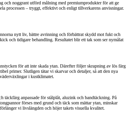
dling och noggrant utförd målning med premiumprodukter för att ge
ela processen – tryggt, effektivt och enligt tillverkarens anvisningar.
norna nytt liv, bättre avrinning och förbättrat skydd mot fukt och
ck och tidigare behandling. Resultatet blir ett tak som ser nymålat
tycken för att inte skada ytan. Därefter följer skrapning av lös färg
 primer. Slutligen tätar vi skarvar och detaljer, så att den nya
väderväxlingar i kustklimatet.
h täckfärg anpassade för stålplåt, aluzink och bandtäckning. På
Betongpannor förses med grund och täck som mättar ytan, minskar
örlänger vi livslängden och höjer takets visuella kvalitet.