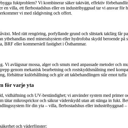
r förebygga fuktproblem? Vi kombinerar säker taktvätt, effektiv förbehan
r en villa, ett flerbostadshus eller en industribyggnad tar vi ansvar för h
återkommer vi med rådgivning och offert.
xt. Med rätt rengöring, porfyllande grund och slitstark takfärg får pan
an ytbehandlas med mineralsystem eller hydrofoba skydd beroende på ski
villa, BRF eller kommersiell fastighet i Östhammar.
ling. Vi avlägsnar mossa, alger och smuts med anpassade metoder och muns
ngrepp genom mekanisk bearbetning och rostskyddsmålning med kompatibel
ng, förbättrar kulörhållning och gör att takbehandlingen står emot tuffa 
m för varje yta
kydd, vidhäftning och UV-beständighet; vi använder system med primer oc
som tätar mikrosprickor och säkrar väderskydd utan att stänga in fukt. 
ingssystem för din yta – villa, flerbostadshus eller industribyggnad – f
å säkerhet och väderfönster: