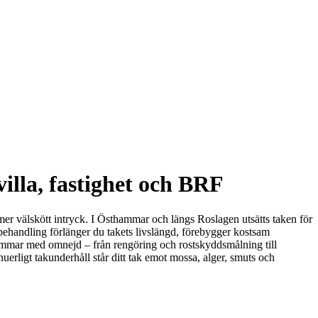
illa, fastighet och BRF
h mer välskött intryck. I Östhammar och längs Roslagen utsätts taken för
rbehandling förlänger du takets livslängd, förebygger kostsam
thammar med omnejd – från rengöring och rostskyddsmålning till
erligt takunderhåll står ditt tak emot mossa, alger, smuts och