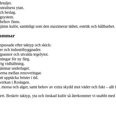
etaljer.
utralisera ytan.
ch beslag.
rgsystem.
 behov finns.
ämn kulör, samtidigt som den maximerar täthet, estetik och hållbarhet.
thammar
npassade efter taktyp och skick:
ter och industribyggnader.
gpannor och utvalda tegelytor.
ningar för ny färg.
ig vidhäftning.
jämnar underlaget.
lerna mellan renoveringar.
 upptäcka brister i tid.
åverkan i Roslagen.
ak, mossa och alger, samt behov av extra skydd mot väder och fukt – allt f
. Beskriv taktyp, yta och önskad kulör så återkommer vi snabbt med försl