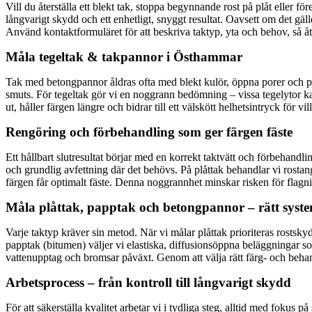
Vill du återställa ett blekt tak, stoppa begynnande rost på plåt elle
långvarigt skydd och ett enhetligt, snyggt resultat. Oavsett om det gälle
Använd kontaktformuläret för att beskriva taktyp, yta och behov, så 
Måla tegeltak & takpannor i Östhammar
Tak med betongpannor åldras ofta med blekt kulör, öppna porer och påvä
smuts. För tegeltak gör vi en noggrann bedömning – vissa tegelytor k
ut, håller färgen längre och bidrar till ett välskött helhetsintryck för 
Rengöring och förbehandling som ger färgen fäste
Ett hållbart slutresultat börjar med en korrekt taktvätt och förbehand
och grundlig avfettning där det behövs. På plåttak behandlar vi rosta
färgen får optimalt fäste. Denna noggrannhet minskar risken för flagni
Måla plåttak, papptak och betongpannor – rätt syste
Varje taktyp kräver sin metod. När vi målar plåttak prioriteras rosts
papptak (bitumen) väljer vi elastiska, diffusionsöppna beläggningar 
vattenupptag och bromsar påväxt. Genom att välja rätt färg- och behandl
Arbetsprocess – från kontroll till långvarigt skydd
För att säkerställa kvalitet arbetar vi i tydliga steg, alltid med fokus p