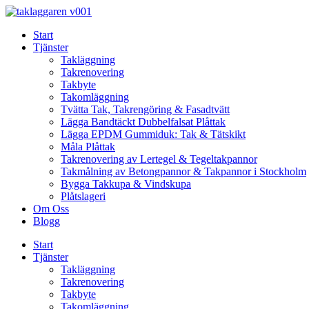
Skip
to
Start
content
Tjänster
Takläggning
Takrenovering
Takbyte
Takomläggning
Tvätta Tak, Takrengöring & Fasadtvätt
Lägga Bandtäckt Dubbelfalsat Plåttak
Lägga EPDM Gummiduk: Tak & Tätskikt
Måla Plåttak
Takrenovering av Lertegel & Tegeltakpannor
Takmålning av Betongpannor & Takpannor i Stockholm
Bygga Takkupa & Vindskupa
Plåtslageri
Om Oss
Blogg
Start
Tjänster
Takläggning
Takrenovering
Takbyte
Takomläggning