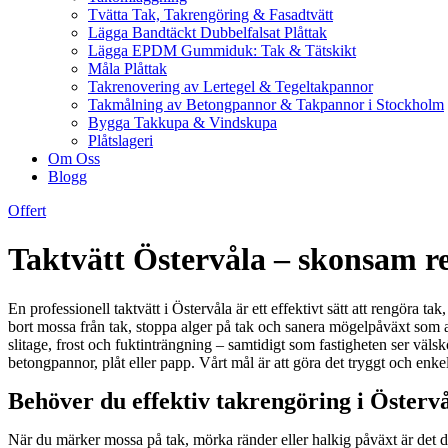
Tvätta Tak, Takrengöring & Fasadtvätt
Lägga Bandtäckt Dubbelfalsat Plåttak
Lägga EPDM Gummiduk: Tak & Tätskikt
Måla Plåttak
Takrenovering av Lertegel & Tegeltakpannor
Takmålning av Betongpannor & Takpannor i Stockholm
Bygga Takkupa & Vindskupa
Plåtslageri
Om Oss
Blogg
Offert
Taktvätt Östervåla – skonsam re
En professionell taktvätt i Östervåla är ett effektivt sätt att rengöra ta
bort mossa från tak, stoppa alger på tak och sanera mögelpåväxt som a
slitage, frost och fuktinträngning – samtidigt som fastigheten ser väls
betongpannor, plåt eller papp. Vårt mål är att göra det tryggt och enkel
Behöver du effektiv takrengöring i Österv
När du märker mossa på tak, mörka ränder eller halkig påväxt är det da