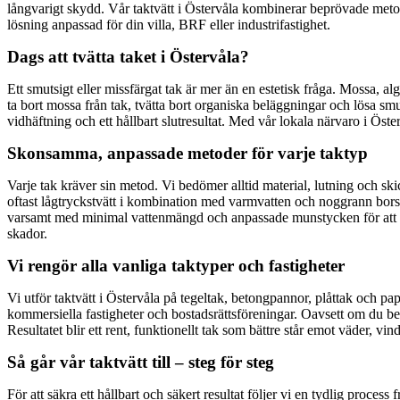
långvarigt skydd. Vår taktvätt i Östervåla kombinerar beprövade met
lösning anpassad för din villa, BRF eller industrifastighet.
Dags att tvätta taket i Östervåla?
Ett smutsigt eller missfärgat tak är mer än en estetisk fråga. Mossa, al
ta bort mossa från tak, tvätta bort organiska beläggningar och lösa smut
vidhäftning och ett hållbart slutresultat. Med vår lokala närvaro i Österv
Skonsamma, anpassade metoder för varje taktyp
Varje tak kräver sin metod. Vi bedömer alltid material, lutning och sk
oftast lågtryckstvätt i kombination med varmvatten och noggrann borst
varsamt med minimal vattenmängd och anpassade munstycken för att sky
skador.
Vi rengör alla vanliga taktyper och fastigheter
Vi utför taktvätt i Östervåla på tegeltak, betongpannor, plåttak och 
kommersiella fastigheter och bostadsrättsföreningar. Oavsett om du behö
Resultatet blir ett rent, funktionellt tak som bättre står emot väder, vi
Så går vår taktvätt till – steg för steg
För att säkra ett hållbart och säkert resultat följer vi en tydlig process 