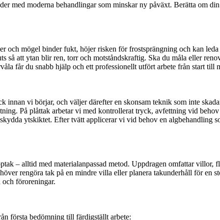
oder med moderna behandlingar som minskar ny påväxt. Berätta om din f
ger och mögel binder fukt, höjer risken för frostsprängning och kan leda ti
s så att ytan blir ren, torr och motståndskraftig. Ska du måla eller renov
åla får du snabb hjälp och ett professionellt utfört arbete från start till 
ick innan vi börjar, och väljer därefter en skonsam teknik som inte skad
ning. På plåttak arbetar vi med kontrollerat tryck, avfettning vid beho
dda ytskiktet. Efter tvätt applicerar vi vid behov en algbehandling s
papptak – alltid med materialanpassad metod. Uppdragen omfattar villor,
ver rengöra tak på en mindre villa eller planera takunderhåll för en stör
nd och föroreningar.
från första bedömning till färdigställt arbete: