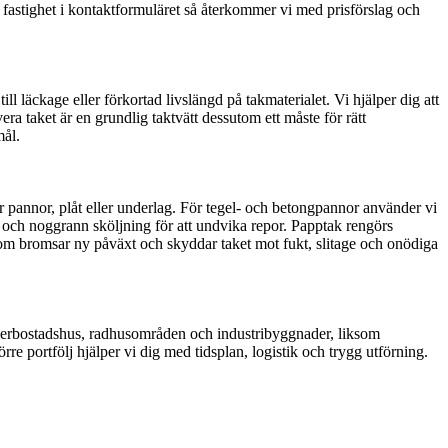
astighet i kontaktformuläret så återkommer vi med prisförslag och
ll läckage eller förkortad livslängd på takmaterialet. Vi hjälper dig att
era taket är en grundlig taktvätt dessutom ett måste för rätt
mål.
ar pannor, plåt eller underlag. För tegel- och betongpannor använder vi
v och noggrann sköljning för att undvika repor. Papptak rengörs
om bromsar ny påväxt och skyddar taket mot fukt, slitage och onödiga
 flerbostadshus, radhusområden och industribyggnader, liksom
re portfölj hjälper vi dig med tidsplan, logistik och trygg utförning.