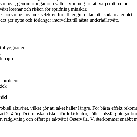
stningar, genomföringar och vattenavrinning för att välja rätt metod.
äxt lossnar och risken för spridning minskar.
r borstning används selektivt för att rengöra utan att skada materialet.
t ger nytta och förlänger intervallet till nästa underhållstvätt.
stribyggnader
n
ch papp
de problem
kick
ydd
robiell aktivitet, vilket gör att taket håller längre. För bästa effekt re
art 2–4 år). Det minskar risken för fuktskador, håller missfärgningar bo
ri rådgivning och offert på taktvätt i Östervåla. Vi återkommer snabbt m