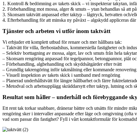
1. Kontroll & bedömning av takets skick – vi inspekterar takytan, infä
2. Förbehandling mot mossa, alger & smuts – ytan behandlas så att påv
3. Skonsam taktvätt anpassad efter taktyp – lågtryck, hetvatten och/elle
4. Efterbehandling för att minska ny påväxt – algskydd appliceras där de
Tjänster och arbeten vi utför inom taktvätt
Vi erbjuder ett komplett utbud för renare och mer hållbara tak:
– Taktvätt för villa, flerbostadshus, kommersiella fastigheter och indu
– Selektiv borttagning av mossa, alger, lav och smuts från hela takyta
– Skonsam rengöring anpassad för tegelpannor, betongpannor, plåt o
– Förbehandling, algbehandling och skyddsåtgärder efter tvätt
– Grundlig takrengöring inför takmålning eller kommande renovering
– Visuell inspektion av takets skick i samband med rengöring
– Planerad underhållstvätt för längre hållbarhet och färre fuktrelatera
– Metodval och arbetsupplägg skräddarsytt efter taktyp, lutning och s
Resultat som håller – underhåll och förebyggande sk
Ett rent tak torkar snabbare, dränerar bättre och utsätts för mindre mik
rengöring sker i intervaller anpassade efter läge och omgivning (ofta v
vad som passar din fastighet? Fyll i vårt kontaktformulär för kostnadsf