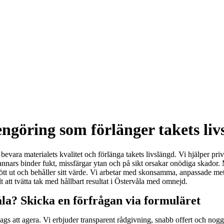
ngöring som förlänger takets liv
k, bevara materialets kvalitet och förlänga takets livslängd. Vi hjälper pri
nnars binder fukt, missfärgar ytan och på sikt orsakar onödiga skador. 
kött ut och behåller sitt värde. Vi arbetar med skonsamma, anpassade meto
t att tvätta tak med hållbart resultat i Östervåla med omnejd.
åla? Skicka en förfrågan via formuläret
gs att agera. Vi erbjuder transparent rådgivning, snabb offert och noggr