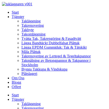
Skip
to
Start
content
Tjänster
Takläggning
Takrenovering
Takbyte
Takomläggning
Tvätta Tak, Takrengöring & Fasadtvätt
Lägga Bandtäckt Dubbelfalsat Plåttak
Lägga EPDM Gummiduk: Tak & Tätskikt
Måla Plåttak
Takrenovering av Lertegel & Tegeltakpannor
Takmålning av Betongpannor & Takpannor i
Stockholm
Bygga Takkupa & Vindskupa
Plåtslageri
Om Oss
Blogg
Offert
Start
Tjänster
Takläggning
Takrenovering