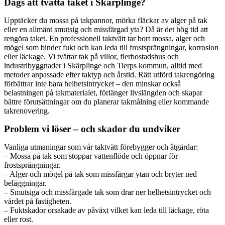
Dags att tvätta taket i Skärplinge?
Upptäcker du mossa på takpannor, mörka fläckar av alger på tak
eller en allmänt smutsig och missfärgad yta? Då är det hög tid att
rengöra taket. En professionell taktvätt tar bort mossa, alger och
mögel som binder fukt och kan leda till frostsprängningar, korrosion
eller läckage. Vi tvättar tak på villor, flerbostadshus och
industribyggnader i Skärplinge och Tierps kommun, alltid med
metoder anpassade efter taktyp och årstid. Rätt utförd takrengöring
förbättrar inte bara helhetsintrycket – den minskar också
belastningen på takmaterialet, förlänger livslängden och skapar
bättre förutsättningar om du planerar takmålning eller kommande
takrenovering.
Problem vi löser – och skador du undviker
Vanliga utmaningar som vår taktvätt förebygger och åtgärdar:
– Mossa på tak som stoppar vattenflöde och öppnar för
frostsprängningar.
– Alger och mögel på tak som missfärgar ytan och bryter ned
beläggningar.
– Smutsiga och missfärgade tak som drar ner helhetsintrycket och
värdet på fastigheten.
– Fuktskador orsakade av påväxt vilket kan leda till läckage, röta
eller rost.