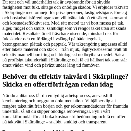
Ett rent och väl underhållet tak är avgörande för att skydda
fastigheten mot fukt, slitage och onödiga skador. Vi erbjuder taktvätt
i Skärplinge med omnejd för privatpersoner, fastighetsägare, företag
och bostadsrättsföreningar som vill tvätta tak på ett säkert, skonsamt
och kostnadseffektivt sätt. Med rätt metod tar vi bort mossa på tak,
alger, mögel och smuts, samtidigt som vi rengör taket utan att skada
materialet. Resultatet är ett fräschare utseende, minskad risk för
fuktskador och en förlängd livslängd på både tegeltak,
betongpannor, plåttak och papptak. Vår takrengöring anpassas alltid
efter takets material och skick – från mjuk, lågtrycksbaserad tvätt till
selektiv manuell borstring och biologiskt nedbrytbara medel. Satsa
på proffsigt takunderhåll i Skärplinge och få ett hållbart tak som står
emot väder, vind och påväxt under lång tid framöver.
Behöver du effektiv takvård i Skärplinge?
Skicka en offertförfrågan redan idag
När du anlitar oss får du en tydlig arbetsprocess, ansvarsfull
kemhantering och noggrann dokumentation. Vi hjälper dig att
rengöra taket rätt från början och ger rekommendationer för framtida
underhåll så att du slipper onödiga renoveringar. Fyll i vårt
kontaktformulär för att boka kostnadsfri bedömning och få en offert
på taktvätt i Skärplinge – snabbt, smidigt och transparent.