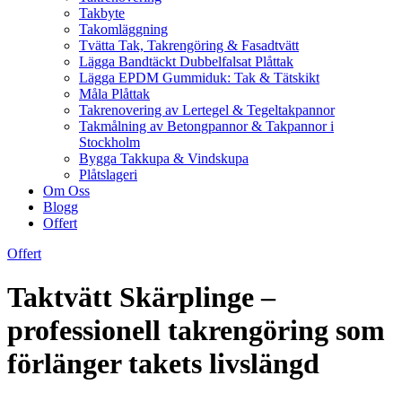
Takbyte
Takomläggning
Tvätta Tak, Takrengöring & Fasadtvätt
Lägga Bandtäckt Dubbelfalsat Plåttak
Lägga EPDM Gummiduk: Tak & Tätskikt
Måla Plåttak
Takrenovering av Lertegel & Tegeltakpannor
Takmålning av Betongpannor & Takpannor i
Stockholm
Bygga Takkupa & Vindskupa
Plåtslageri
Om Oss
Blogg
Offert
Offert
Taktvätt Skärplinge –
professionell takrengöring som
förlänger takets livslängd