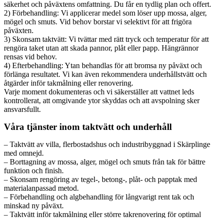
säkerhet och påväxtens omfattning. Du får en tydlig plan och offert.
2) Förbehandling: Vi applicerar medel som löser upp mossa, alger,
mögel och smuts. Vid behov borstar vi selektivt för att frigöra
påväxten.
3) Skonsam taktvätt: Vi tvättar med rätt tryck och temperatur för att
rengöra taket utan att skada pannor, plåt eller papp. Hängrännor
rensas vid behov.
4) Efterbehandling: Ytan behandlas för att bromsa ny påväxt och
förlänga resultatet. Vi kan även rekommendera underhållstvätt och
åtgärder inför takmålning eller renovering.
Varje moment dokumenteras och vi säkerställer att vattnet leds
kontrollerat, att omgivande ytor skyddas och att avspolning sker
ansvarsfullt.
Våra tjänster inom taktvätt och underhåll
– Taktvätt av villa, flerbostadshus och industribyggnad i Skärplinge
med omnejd.
– Borttagning av mossa, alger, mögel och smuts från tak för bättre
funktion och finish.
– Skonsam rengöring av tegel-, betong-, plåt- och papptak med
materialanpassad metod.
– Förbehandling och algbehandling för långvarigt rent tak och
minskad ny påväxt.
– Taktvätt inför takmålning eller större takrenovering för optimal