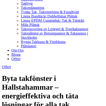
Takbyte
Takomläggning
Tvätta Tak, Takrengöring & Fasadtvätt
Lägga Bandtäckt Dubbelfalsat Plåttak
Lägga EPDM Gummiduk: Tak & Tätskikt
Måla Plåttak
Takrenovering av Lertegel & Tegeltakpannor
Takmålning av Betongpannor & Takpannor i
Stockholm
Bygga Takkupa & Vindskupa
Plåtslageri
Om Oss
Blogg
Offert
Offert
Byta takfönster i
Hallstahammar –
energieffektiva och täta
lösningar för alla tak