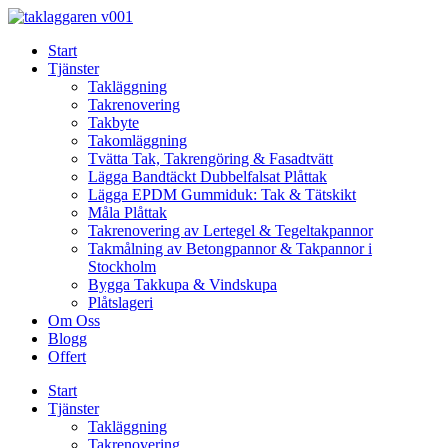
Skip
to
Start
content
Tjänster
Takläggning
Takrenovering
Takbyte
Takomläggning
Tvätta Tak, Takrengöring & Fasadtvätt
Lägga Bandtäckt Dubbelfalsat Plåttak
Lägga EPDM Gummiduk: Tak & Tätskikt
Måla Plåttak
Takrenovering av Lertegel & Tegeltakpannor
Takmålning av Betongpannor & Takpannor i
Stockholm
Bygga Takkupa & Vindskupa
Plåtslageri
Om Oss
Blogg
Offert
Start
Tjänster
Takläggning
Takrenovering