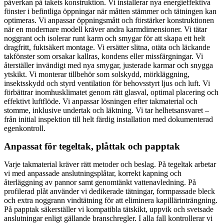
påverkan på takets konstruktion. Vi installerar nya energieffektiva
fönster i befintliga öppningar när måtten stämmer och tätningen kan
optimeras. Vi anpassar öppningsmått och förstärker konstruktionen
när en modernare modell kräver andra karmdimensioner. Vi tätar
noggrant och isolerar runt karm och smygar för att skapa ett helt
dragfritt, fuktsäkert montage. Vi ersätter slitna, otäta och läckande
takfönster som orsakar kallras, kondens eller missfärgningar. Vi
återställer invändigt med nya smygar, justerade karmar och snygga
ytskikt. Vi monterar tillbehör som solskydd, mörkläggning,
insektsskydd och styrd ventilation för behovsstyrt ljus och luft. Vi
förbättrar inomhusklimatet genom rätt glasval, optimal placering och
effektivt luftflöde. Vi anpassar lösningen efter takmaterial och
stomme, inklusive undertak och läktning. Vi tar helhetsansvaret –
från initial inspektion till helt färdig installation med dokumenterad
egenkontroll.
Anpassat för tegeltak, plåttak och papptak
Varje takmaterial kräver rätt metoder och beslag. På tegeltak arbetar
vi med anpassade anslutningsplåtar, korrekt kapning och
återläggning av pannor samt genomtänkt vattenavledning. På
profilerad plåt använder vi dedikerade tätningar, formpassade bleck
och extra noggrann vindtätning för att eliminera kapillärinträngning.
På papptak säkerställer vi kompatibla tätskikt, uppvik och svetsade
anslutningar enligt gällande branschregler. I alla fall kontrollerar vi