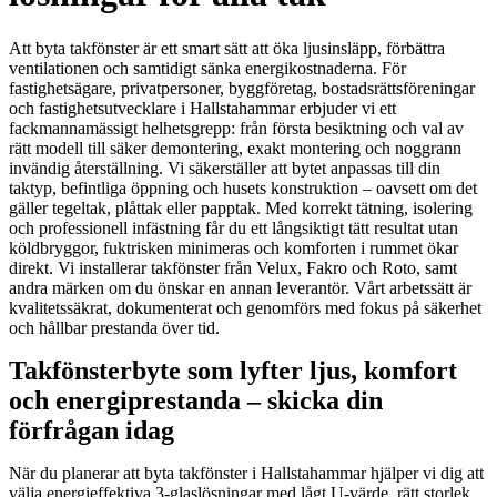
Att byta takfönster är ett smart sätt att öka ljusinsläpp, förbättra
ventilationen och samtidigt sänka energikostnaderna. För
fastighetsägare, privatpersoner, byggföretag, bostadsrättsföreningar
och fastighetsutvecklare i Hallstahammar erbjuder vi ett
fackmannamässigt helhetsgrepp: från första besiktning och val av
rätt modell till säker demontering, exakt montering och noggrann
invändig återställning. Vi säkerställer att bytet anpassas till din
taktyp, befintliga öppning och husets konstruktion – oavsett om det
gäller tegeltak, plåttak eller papptak. Med korrekt tätning, isolering
och professionell infästning får du ett långsiktigt tätt resultat utan
köldbryggor, fuktrisken minimeras och komforten i rummet ökar
direkt. Vi installerar takfönster från Velux, Fakro och Roto, samt
andra märken om du önskar en annan leverantör. Vårt arbetssätt är
kvalitetssäkrat, dokumenterat och genomförs med fokus på säkerhet
och hållbar prestanda över tid.
Takfönsterbyte som lyfter ljus, komfort
och energiprestanda – skicka din
förfrågan idag
När du planerar att byta takfönster i Hallstahammar hjälper vi dig att
välja energieffektiva 3-glaslösningar med lågt U-värde, rätt storlek