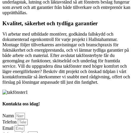
underlagstak, lutning och läktavstånd så att fönstrets beslag fungerar
som avsett och att garantier från både tillverkare och entreprenör kan
upprätthållas.
Kvalitet, säkerhet och tydliga garantier
Vi arbetar med utbildade montörer, godkända fallskydd och
dokumenterad egenkontroll för varje projekt i Hallstahammar.
Montage följer tillverkarens anvisningar och branschpraxis för
fuktsäkerhet och energiprestanda, och vi lämnar tydliga garantier på
både arbete och material. Efter avslutat takfönsterbyte får du
genomgång av funktioner, skötselråd och underlag för framtida
service. Vill du uppgradera dina takfönster med högre komfort och
lägre energiförluster? Beskriv ditt projekt och önskad tidplan i vårt
kontaktformulär så återkommer vi snabbt med rådgivning, offert och
förslag på lösningar anpassade till just din fastighet.
Kontakta oss idag!
Namn
Telefon
Email