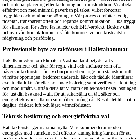
och optimal placering efter taklutning och rumsfunktion. Vi arbetar
effektivt och med minimal påverkan på taket, vilket förkortar
byggtiden och minimerar störningar. Vår process omfattar tydlig
tidsplan, transparent offert och löpande kommunikation – lika tryggt
för villan som för större fastigheter och BRF-projekt. Beskriv ditt
behov i vårt kontaktformulär så återkommer vi med kostnadsfri
rådgivning och prisförslag.
Professionellt byte av takfönster i Hallstahammar
Lokalkännedom om klimatet i Västmanland betyder att vi
dimensionerar och tätar för regn, vind och snölaster som ofta
påverkar takfönster hårt. Vi börjar med en noggrann statuskontroll:
vi mäter öppningen, bedömer undertak, läkt och tätduk, identifierar
eventuella fuktspår eller bristande isolering samt verifierar taklutning
och modulmått. Utifrån detta tar vi fram den tekniskt bästa lösningen
för just din byggnad – allt för att säkerställa en tät, säker och
energieffektiv installation som håller i många år. Resultatet blir bättre
dagljus, friskare luft och lägre värmeförluster.
Teknisk besiktning och energieffektiva val
Rätt takfönster ger maximal nytta. Vi rekommenderar moderna
energiglas med varmkant och effektiv tätning kring karmen för att
begränsa kondens och drag. Tillval som laminerat innerglas för extra