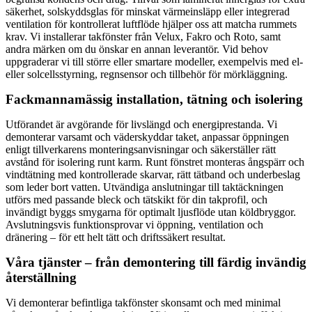
säkerhet, solskyddsglas för minskat värmeinsläpp eller integrerad
ventilation för kontrollerat luftflöde hjälper oss att matcha rummets
krav. Vi installerar takfönster från Velux, Fakro och Roto, samt
andra märken om du önskar en annan leverantör. Vid behov
uppgraderar vi till större eller smartare modeller, exempelvis med el-
eller solcellsstyrning, regnsensor och tillbehör för mörkläggning.
Fackmannamässig installation, tätning och isolering
Utförandet är avgörande för livslängd och energiprestanda. Vi
demonterar varsamt och väderskyddar taket, anpassar öppningen
enligt tillverkarens monteringsanvisningar och säkerställer rätt
avstånd för isolering runt karm. Runt fönstret monteras ångspärr och
vindtätning med kontrollerade skarvar, rätt tätband och underbeslag
som leder bort vatten. Utvändiga anslutningar till taktäckningen
utförs med passande bleck och tätskikt för din takprofil, och
invändigt byggs smygarna för optimalt ljusflöde utan köldbryggor.
Avslutningsvis funktionsprovar vi öppning, ventilation och
dränering – för ett helt tätt och driftssäkert resultat.
Våra tjänster – från demontering till färdig invändig
återställning
Vi demonterar befintliga takfönster skonsamt och med minimal